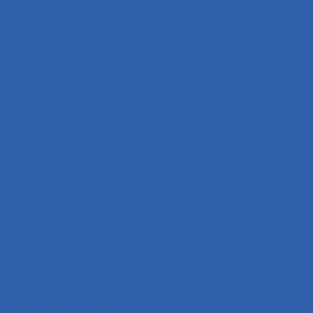
Крючки багажные
Накладки и облицовки бензобака
Пластик пола
Подстаканники
Облицовки фары и поворотников
Катафоты
Накладки крышки вариатора ( кожухи )
Облицовки задних стоп-сигналов
Пластик багажника под сиденьем ( туалет )
Мототехника
Дорожный мотоцикл
Квадроцикл с ПТС/ПСМ
Комплект для сборки квадроцикла
Кроссовый мотоцикл
Мопеды
Мотобуксировщик
Мотоцикл внедорожный
Питбайк
Скутер
Снегоход
Трицикл
Турэндуро мотоцикл
Эндуро мотоцикл
Троса