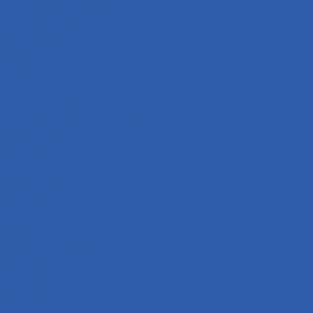
Грипсы ( ручки руля )
Заглушки ручек руля
Переключатели руля ( пульты )
Ремни вариатора
Наклейки ( эмблемы )
Зеркала
Приводы спидометра ( редукторы )
Держатели телефона
Подножки пассажира
Рычаги тормоза и сцепления
Багажники ( ручки пассажира )
Топливная система
Бензобаки
Бензокраны
Бензонасосы
Карбюраторы
Инжекторы
Шланги
Пружины
Траверсы ( оси руля )
Свечи зажигания
Аккумуляторы
Дуги безопасности
Крепеж
Кофры и багажные системы