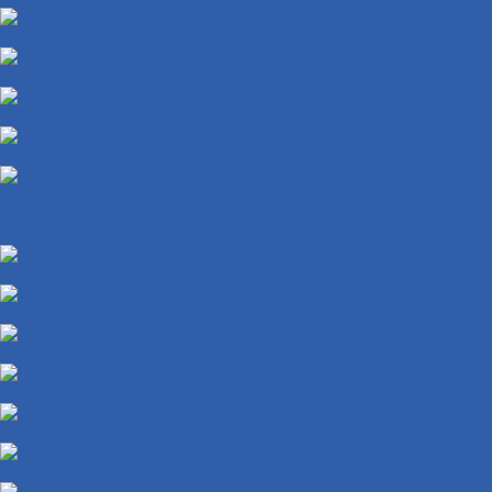
Кикстартеры
Механизм кикстартера
Обгонные муфты
Распредвалы
КПП
Валы КПП
Рычаги переключения КПП
Колодки тормозные
Диски тормозные
Тормозная система в сборе
Крыло переднее
Облицовки руля и рулевой колонки
Крыло заднее