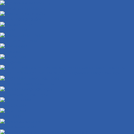
Тормозная жидкость
Фиксаторы резьбы
Смазки цепи
Очистители цепи
Промывки
Полироли
Кронштейны крепления заднего правого амортизатора
Передние амортизаторы
Задние амортизаторы
Прогрессии
Маятники
Замки зажигания