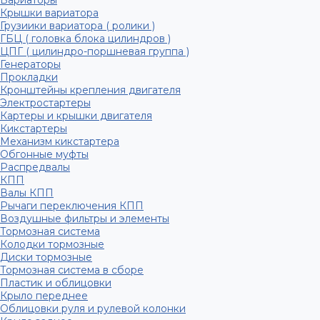
Вариаторы
Крышки вариатора
Грузиики вариатора ( ролики )
ГБЦ ( головка блока цилиндров )
ЦПГ ( цилиндро-поршневая группа )
Генераторы
Прокладки
Кронштейны крепления двигателя
Электростартеры
Картеры и крышки двигателя
Кикстартеры
Механизм кикстартера
Обгонные муфты
Распредвалы
КПП
Валы КПП
Рычаги переключения КПП
Воздушные фильтры и элементы
Тормозная система
Колодки тормозные
Диски тормозные
Тормозная система в сборе
Пластик и облицовки
Крыло переднее
Облицовки руля и рулевой колонки