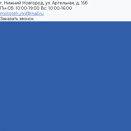
г. Нижний Новгород, ул. Артельная, д. 15б
Пн-Сб: 10:00-19:00 Вс: 10:00-16:00
mototeh_nn@mail.ru
Заказать звонок
Мотозапчасти
Двигатели и комплектующие к ним
Воздушные фильтры и элементы
Тормозная система
Пластик и облицовки
Троса
Грипсы ( ручки руля )
Переключатели руля ( пульты )
Ремни вариатора
Наклейки ( эмблемы )
Зеркала
Приводы спидометра ( редукторы )
Держатели телефона
Подножки пассажира
Рычаги тормоза и сцепления
Багажники ( ручки пассажира )
Топливная система
Пружины
Траверсы ( оси руля )
Свечи зажигания
Аккумуляторы