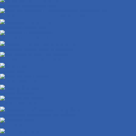
Заглушки крепления пола
Крышки доступа к регулировкам карбюратора
Накладки глушителя
Локеры ( подкрылки )
Аккумуляторные ниши и крышки
Ветровые стекла ( ветровики )
Защита рук
Крышки VIN номера
Крылья боковые
Крючки багажные
Накладки и облицовки бензобака
Пластик пола