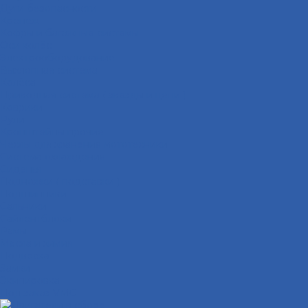
Дуги безопасности
Крепеж
Кофры и багажные системы
Оси колёс
Электрооборудование
Выхлопная система
Колёса
Приводная система ( звёзды и цепи )
Коврики
Рули
Кронштейны прочие
Чехлы для хранения мототехники
Система охлаждения
Сиденья
Подножки ( подставки )
Подшипники
Сальники
Сайлентблоки
Рамы
Масла и химия
Подвеска
Замки
Экипировка
Под заказ VMC