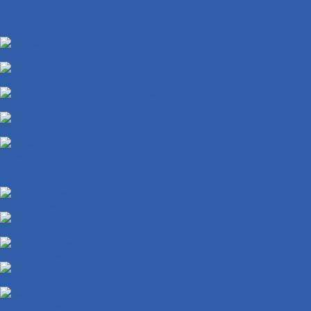
Реле
Реле стартера
Реле сигналов поворота
Диски колёсные
Покрышки ( резина )
Колёса в сборе ( резина + диск )
Камеры
Крыльчатка охлаждения
Кожухи крыльчатки охлаждения
Крышки крыльчатки охлаждения
Радиаторы охлаждения
Подшипники рулевой колонки
Моторные масла
Трансмиссионные масла
Вилочные масла