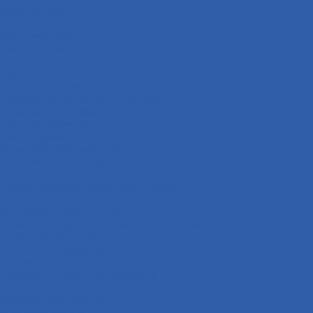
Кикстартеры
Механизм кикстартера
Обгонные муфты
Распредвалы
КПП
Валы КПП
Рычаги переключения КПП
Воздушные фильтры и элементы
Тормозная система
Колодки тормозные
Диски тормозные
Тормозная система в сборе
Пластик и облицовки
Крыло переднее
Облицовки руля и рулевой колонки
Крыло заднее
Заглушки крепления пола
Крышки доступа к регулировкам карбюратора
Накладки глушителя
Локеры ( подкрылки )
Аккумуляторные ниши и крышки
Ветровые стекла ( ветровики )
Защита рук
Крышки VIN номера
Крылья боковые