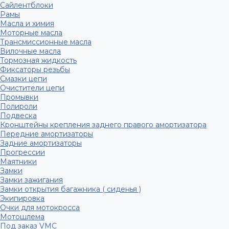
Сайлентблоки
Рамы
Масла и химия
Моторные масла
Трансмиссионные масла
Вилочные масла
Тормозная жидкость
Фиксаторы резьбы
Смазки цепи
Очистители цепи
Промывки
Полироли
Подвеска
Кронштейны крепления заднего правого амортизатора
Передние амортизаторы
Задние амортизаторы
Прогрессии
Маятники
Замки
Замки зажигания
Замки открытия багажника ( сиденья )
Экипировка
Очки для мотокросса
Мотошлема
Под заказ VMC