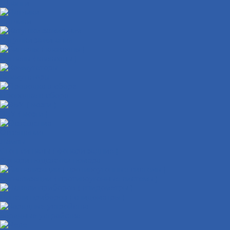
Шланги
Датчики
Катушки зажигания
Сигналы ( клаксоны )
Коммутаторы
Проводка в сборе
ЭБУ ( мозги )
Освещение
Лампы
Стоп-сигналы ( фонари задние )
Фонари подсветки номера
Сигнализации ( противоугонные системы )
Панели приборов ( спидометры )
Зарядные устройства