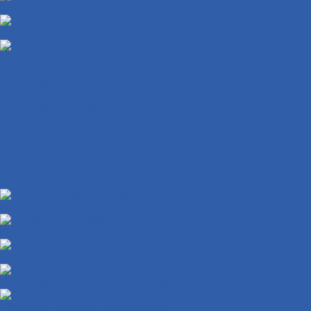
Замки открытия багажника ( сиденья )
Очки для мотокросса
Мотошлема
Мототехника
Мотосервис
Техническое обслуживание мототехники
Гарантийный ремонт мототехники
Хранение мототехники
Эвакуация мототехники
Замена масла в ДВС и фильтров
Обслуживание и регулировка цепи
Смазка подшипников мототехники
Регулировка зазоров клапанов мотоциклов
Гарантийный ремонт мотоциклов
Сезонное хранение мототехники