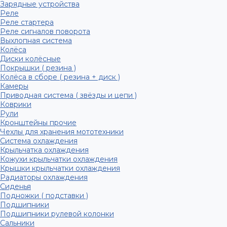
Зарядные устройства
Реле
Реле стартера
Реле сигналов поворота
Выхлопная система
Колёса
Диски колёсные
Покрышки ( резина )
Колёса в сборе ( резина + диск )
Камеры
Приводная система ( звёзды и цепи )
Коврики
Рули
Кронштейны прочие
Чехлы для хранения мототехники
Система охлаждения
Крыльчатка охлаждения
Кожухи крыльчатки охлаждения
Крышки крыльчатки охлаждения
Радиаторы охлаждения
Сиденья
Подножки ( подставки )
Подшипники
Подшипники рулевой колонки
Сальники