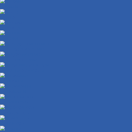
Питбайк
Скутер
Снегоход
Трицикл
Турэндуро мотоцикл
Эндуро мотоцикл
Заглушки ручек руля
Бензобаки
Бензокраны
Бензонасосы
Карбюраторы
Инжекторы