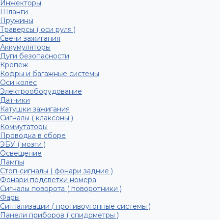
Инжекторы
Шланги
Пружины
Траверсы ( оси руля )
Свечи зажигания
Аккумуляторы
Дуги безопасности
Крепеж
Кофры и багажные системы
Оси колёс
Электрооборудование
Датчики
Катушки зажигания
Сигналы ( клаксоны )
Коммутаторы
Проводка в сборе
ЭБУ ( мозги )
Освещение
Лампы
Стоп-сигналы ( фонари задние )
Фонари подсветки номера
Сигналы поворота ( поворотники )
Фары
Сигнализации ( противоугонные системы )
Панели приборов ( спидометры )