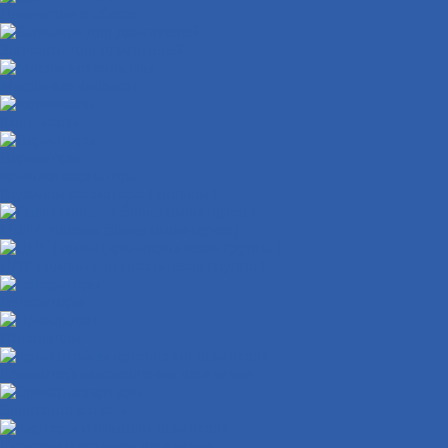
Двигатели в сборе
Запчасти для двигателей
Масляные фильтры
Коленвалы
Вариаторы
Крышки вариатора
Грузиики вариатора ( ролики )
ГБЦ ( головка блока цилиндров )
ЦПГ ( цилиндро-поршневая группа )
Генераторы
Прокладки
Кронштейны крепления двигателя
Электростартеры
Картеры и крышки двигателя