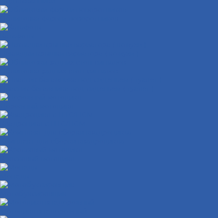
Подстаканники
Облицовки фары и поворотников
Катафоты
Накладки крышки вариатора ( кожухи )
Облицовки задних стоп-сигналов
Пластик багажника под сиденьем ( туалет )
Дорожный мотоцикл
Квадроцикл с ПТС/ПСМ
Комплект для сборки квадроцикла
Кроссовый мотоцикл
Мопеды
Мотобуксировщик
Мотоцикл внедорожный