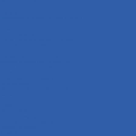
Покрышки ( резина )
Колёса в сборе ( резина + диск )
Камеры
Приводная система ( звёзды и цепи )
Коврики
Рули
Кронштейны прочие
Чехлы для хранения мототехники
Система охлаждения
Крыльчатка охлаждения
Кожухи крыльчатки охлаждения
Крышки крыльчатки охлаждения
Радиаторы охлаждения
Сиденья
Подножки ( подставки )
Подшипники
Подшипники рулевой колонки
Сальники
Сайлентблоки
Рамы
Масла и химия
Моторные масла
Трансмиссионные масла
Вилочные масла
Тормозная жидкость