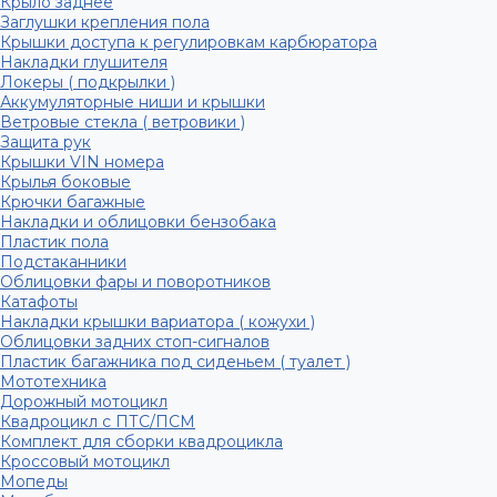
Крыло заднее
Заглушки крепления пола
Крышки доступа к регулировкам карбюратора
Накладки глушителя
Локеры ( подкрылки )
Аккумуляторные ниши и крышки
Ветровые стекла ( ветровики )
Защита рук
Крышки VIN номера
Крылья боковые
Крючки багажные
Накладки и облицовки бензобака
Пластик пола
Подстаканники
Облицовки фары и поворотников
Катафоты
Накладки крышки вариатора ( кожухи )
Облицовки задних стоп-сигналов
Пластик багажника под сиденьем ( туалет )
Мототехника
Дорожный мотоцикл
Квадроцикл с ПТС/ПСМ
Комплект для сборки квадроцикла
Кроссовый мотоцикл
Мопеды