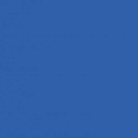
Фиксаторы резьбы
Смазки цепи
Очистители цепи
Промывки
Полироли
Подвеска
Кронштейны крепления заднего правого амортизатора
Передние амортизаторы
Задние амортизаторы
Прогрессии
Маятники
Замки
Замки зажигания
Замки открытия багажника ( сиденья )
Экипировка
Очки для мотокросса
Мотошлема
Под заказ VMC
Мототехника
Мотосервис
Техническое обслуживание мототехники
Замена масла в ДВС и фильтров
Обслуживание и регулировка цепи
Смазка подшипников мототехники
Регулировка зазоров клапанов мотоциклов