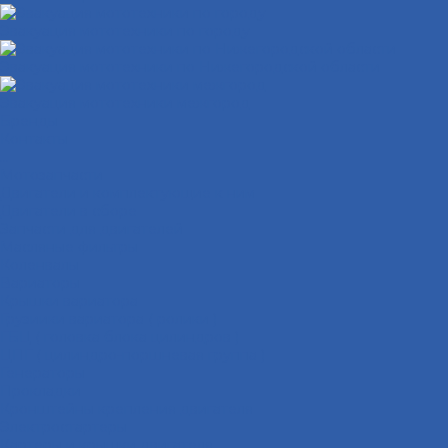
Эвакуация мототехники по городу
Эвакуация мототехники по Нижегородской области
Эвакуация мототехники межгород
Бренды
Контакты
...
Мотозапчасти
Двигатели и комплектующие к ним
Двигатели в сборе
Запчасти для двигателей
Масляные фильтры
Коленвалы
Вариаторы
Крышки вариатора
Грузиики вариатора ( ролики )
ГБЦ ( головка блока цилиндров )
ЦПГ ( цилиндро-поршневая группа )
Генераторы
Прокладки
Кронштейны крепления двигателя
Электростартеры
Картеры и крышки двигателя