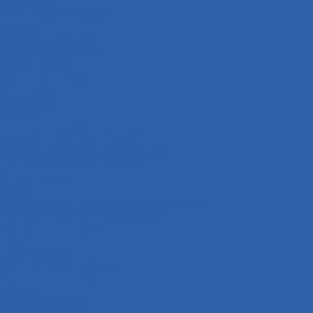
Оси колёс
Электрооборудование
Датчики
Катушки зажигания
Сигналы ( клаксоны )
Коммутаторы
Проводка в сборе
ЭБУ ( мозги )
Освещение
Лампы
Стоп-сигналы ( фонари задние )
Фонари подсветки номера
Сигналы поворота ( поворотники )
Передние сигналы поворота
Задние сигналы поворота
Фары
Сигнализации ( противоугонные системы )
Панели приборов ( спидометры )
Зарядные устройства
Реле
Реле стартера
Реле сигналов поворота
Выхлопная система
Колёса
Диски колёсные