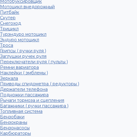
Мотобуксировщик
Мотоцикл внедорожный
Питбайк
Скутер
Снегоход
Трицикл
Турэндуро мотоцикл
Эндуро мотоцикл
Троса
Грипсы ( ручки руля )
Заглушки ручек руля
Переключатели руля ( пульты )
Ремни вариатора
Наклейки ( эмблемы )
Зеркала
Приводы спидометра ( редукторы )
Держатели телефона
Подножки пассажира
Рычаги тормоза и сцепления
Багажники ( ручки пассажира )
Топливная система
Бензобаки
Бензокраны
Бензонасосы
Карбюраторы