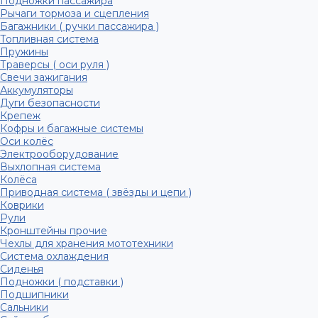
Подножки пассажира
Рычаги тормоза и сцепления
Багажники ( ручки пассажира )
Топливная система
Пружины
Траверсы ( оси руля )
Свечи зажигания
Аккумуляторы
Дуги безопасности
Крепеж
Кофры и багажные системы
Оси колёс
Электрооборудование
Выхлопная система
Колёса
Приводная система ( звёзды и цепи )
Коврики
Рули
Кронштейны прочие
Чехлы для хранения мототехники
Система охлаждения
Сиденья
Подножки ( подставки )
Подшипники
Сальники