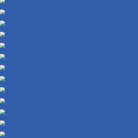
Питбайк
Скутер
Снегоход
Трицикл
Турэндуро мотоцикл
Эндуро мотоцикл
Заглушки ручек руля
Бензобаки
Бензокраны
Бензонасосы
Карбюраторы
Инжекторы