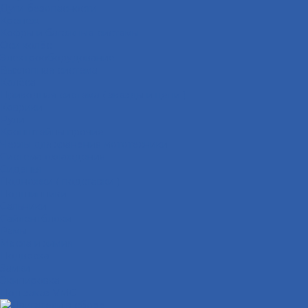
Дуги безопасности
Крепеж
Кофры и багажные системы
Оси колёс
Электрооборудование
Выхлопная система
Колёса
Приводная система ( звёзды и цепи )
Коврики
Рули
Кронштейны прочие
Чехлы для хранения мототехники
Система охлаждения
Сиденья
Подножки ( подставки )
Подшипники
Сальники
Сайлентблоки
Рамы
Масла и химия
Подвеска
Замки
Экипировка
Под заказ VMC