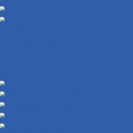
Замки открытия багажника ( сиденья )
Очки для мотокросса
Мотошлема
Мототехника
Мотосервис
Техническое обслуживание мототехники
Гарантийный ремонт мототехники
Хранение мототехники
Эвакуация мототехники
Замена масла в ДВС и фильтров
Обслуживание и регулировка цепи
Смазка подшипников мототехники
Регулировка зазоров клапанов мотоциклов
Гарантийный ремонт мотоциклов
Сезонное хранение мототехники