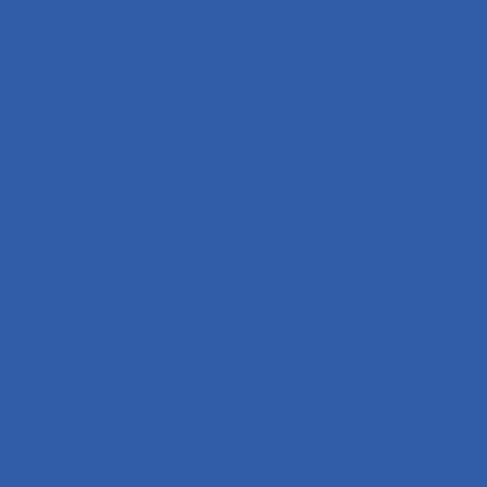
Крючки багажные
Накладки и облицовки бензобака
Пластик пола
Подстаканники
Облицовки фары и поворотников
Катафоты
Накладки крышки вариатора ( кожухи )
Облицовки задних стоп-сигналов
Пластик багажника под сиденьем ( туалет )
Мототехника
Дорожный мотоцикл
Квадроцикл с ПТС/ПСМ
Комплект для сборки квадроцикла
Кроссовый мотоцикл
Мопеды
Мотобуксировщик
Мотоцикл внедорожный
Питбайк
Скутер
Снегоход
Трицикл
Турэндуро мотоцикл
Эндуро мотоцикл
Троса