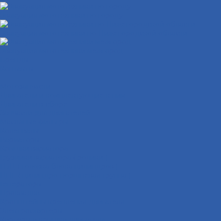
Эвакуация мототехники по городу
Эвакуация мототехники по Нижегородской области
Эвакуация мототехники межгород
Бренды
Контакты
...
Мотозапчасти
Двигатели и комплектующие к ним
Двигатели в сборе
Запчасти для двигателей
Масляные фильтры
Коленвалы
Вариаторы
Крышки вариатора
Грузиики вариатора ( ролики )
ГБЦ ( головка блока цилиндров )
ЦПГ ( цилиндро-поршневая группа )
Генераторы
Прокладки
Кронштейны крепления двигателя
Электростартеры
Картеры и крышки двигателя