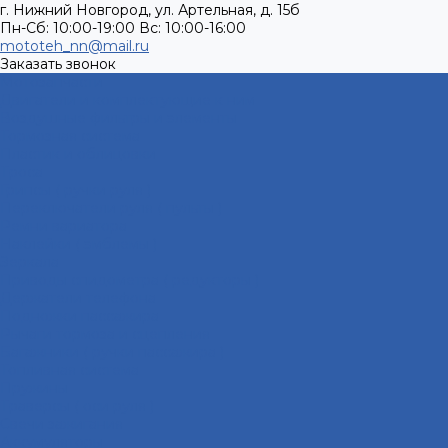
г. Нижний Новгород, ул. Артельная, д. 15б
Пн-Сб: 10:00-19:00 Вс: 10:00-16:00
mototeh_nn@mail.ru
Заказать звонок
Мотозапчасти
Двигатели и комплектующие к ним
Воздушные фильтры и элементы
Тормозная система
Пластик и облицовки
Троса
Грипсы ( ручки руля )
Переключатели руля ( пульты )
Ремни вариатора
Наклейки ( эмблемы )
Зеркала
Приводы спидометра ( редукторы )
Держатели телефона
Подножки пассажира
Рычаги тормоза и сцепления
Багажники ( ручки пассажира )
Топливная система
Пружины
Траверсы ( оси руля )
Свечи зажигания
Аккумуляторы