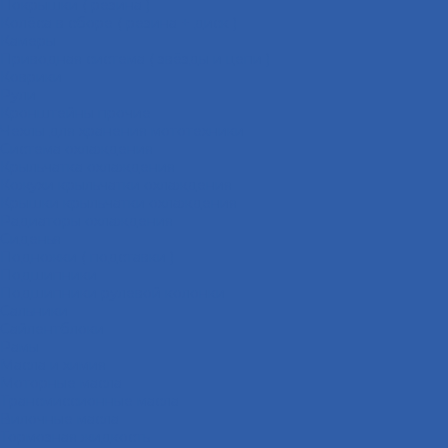
Покрышки ( резина )
Колёса в сборе ( резина + диск )
Камеры
Приводная система ( звёзды и цепи )
Коврики
Рули
Кронштейны прочие
Чехлы для хранения мототехники
Система охлаждения
Крыльчатка охлаждения
Кожухи крыльчатки охлаждения
Крышки крыльчатки охлаждения
Радиаторы охлаждения
Сиденья
Подножки ( подставки )
Подшипники
Подшипники рулевой колонки
Сальники
Сайлентблоки
Рамы
Масла и химия
Моторные масла
Трансмиссионные масла
Вилочные масла
Тормозная жидкость