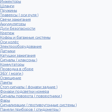
Инжекторы
Шланги
Пружины
Траверсы ( оси руля )
Свечи зажигания
Аккумуляторы
Дуги безопасности
Крепеж
Кофры и багажные системы
Оси колёс
Электрооборудование
Датчики
Катушки зажигания
Сигналы ( клаксоны )
Коммутаторы
Проводка в сборе
ЭБУ ( мозги )
Освещение
Лампы
Стоп-сигналы ( фонари задние )
Фонари подсветки номера
Сигналы поворота ( поворотники )
Фары
Сигнализации ( противоугонные системы )
Панели приборов ( спидометры )