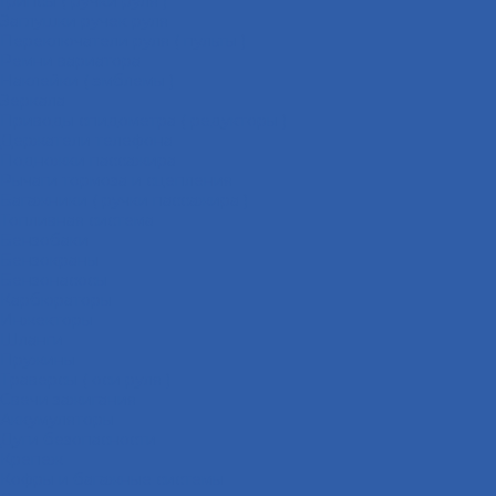
Грипсы ( ручки руля )
Заглушки ручек руля
Переключатели руля ( пульты )
Ремни вариатора
Наклейки ( эмблемы )
Зеркала
Приводы спидометра ( редукторы )
Держатели телефона
Подножки пассажира
Рычаги тормоза и сцепления
Багажники ( ручки пассажира )
Топливная система
Бензобаки
Бензокраны
Бензонасосы
Карбюраторы
Инжекторы
Шланги
Пружины
Траверсы ( оси руля )
Свечи зажигания
Аккумуляторы
Дуги безопасности
Крепеж
Кофры и багажные системы