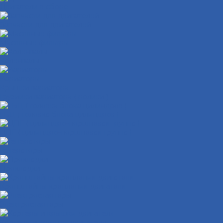
Двигатели в сборе
Запчасти для двигателей
Масляные фильтры
Коленвалы
Вариаторы
Крышки вариатора
Грузиики вариатора ( ролики )
ГБЦ ( головка блока цилиндров )
ЦПГ ( цилиндро-поршневая группа )
Генераторы
Прокладки
Кронштейны крепления двигателя
Электростартеры
Картеры и крышки двигателя