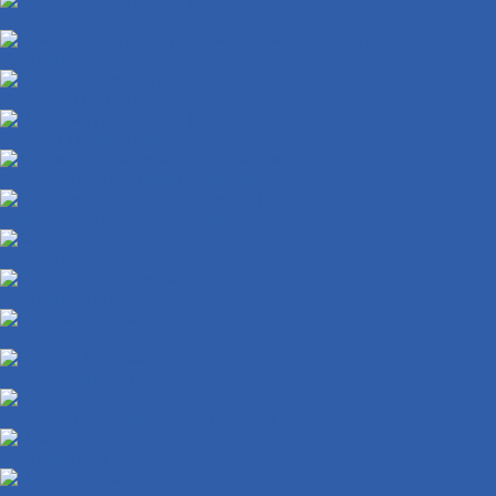
Заглушки крепления пола
Крышки доступа к регулировкам карбюратора
Накладки глушителя
Локеры ( подкрылки )
Аккумуляторные ниши и крышки
Ветровые стекла ( ветровики )
Защита рук
Крышки VIN номера
Крылья боковые
Крючки багажные
Накладки и облицовки бензобака
Пластик пола