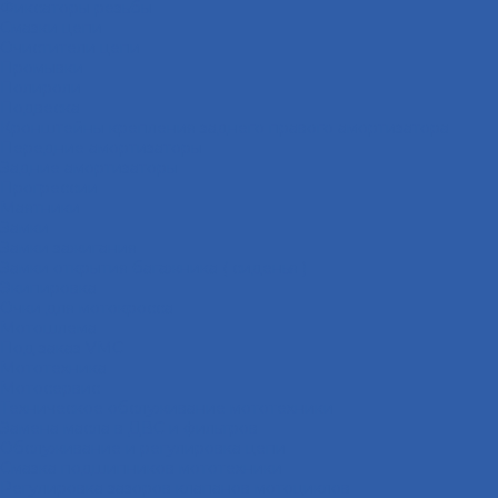
Фиксаторы резьбы
Смазки цепи
Очистители цепи
Промывки
Полироли
Подвеска
Кронштейны крепления заднего правого амортизатора
Передние амортизаторы
Задние амортизаторы
Прогрессии
Маятники
Замки
Замки зажигания
Замки открытия багажника ( сиденья )
Экипировка
Очки для мотокросса
Мотошлема
Под заказ VMC
Мототехника
Мотосервис
Техническое обслуживание мототехники
Замена масла в ДВС и фильтров
Обслуживание и регулировка цепи
Смазка подшипников мототехники
Регулировка зазоров клапанов мотоциклов