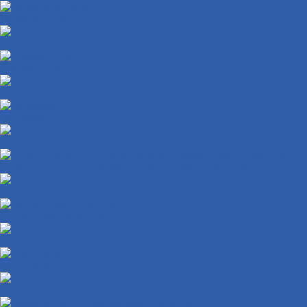
Тормозная жидкость
Фиксаторы резьбы
Смазки цепи
Очистители цепи
Промывки
Полироли
Кронштейны крепления заднего правого амортизатора
Передние амортизаторы
Задние амортизаторы
Прогрессии
Маятники
Замки зажигания