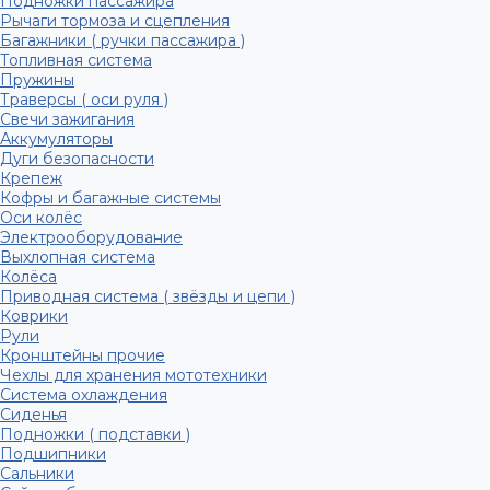
Подножки пассажира
Рычаги тормоза и сцепления
Багажники ( ручки пассажира )
Топливная система
Пружины
Траверсы ( оси руля )
Свечи зажигания
Аккумуляторы
Дуги безопасности
Крепеж
Кофры и багажные системы
Оси колёс
Электрооборудование
Выхлопная система
Колёса
Приводная система ( звёзды и цепи )
Коврики
Рули
Кронштейны прочие
Чехлы для хранения мототехники
Система охлаждения
Сиденья
Подножки ( подставки )
Подшипники
Сальники