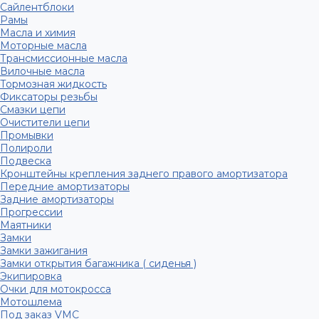
Сайлентблоки
Рамы
Масла и химия
Моторные масла
Трансмиссионные масла
Вилочные масла
Тормозная жидкость
Фиксаторы резьбы
Смазки цепи
Очистители цепи
Промывки
Полироли
Подвеска
Кронштейны крепления заднего правого амортизатора
Передние амортизаторы
Задние амортизаторы
Прогрессии
Маятники
Замки
Замки зажигания
Замки открытия багажника ( сиденья )
Экипировка
Очки для мотокросса
Мотошлема
Под заказ VMC