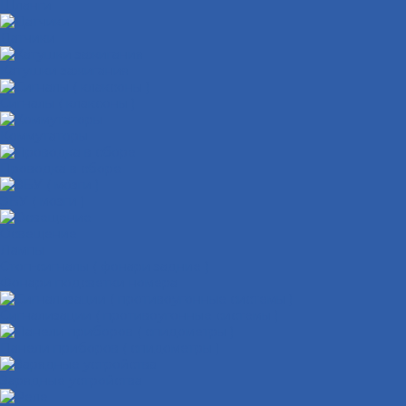
Шланги
Датчики
Катушки зажигания
Сигналы ( клаксоны )
Коммутаторы
Проводка в сборе
ЭБУ ( мозги )
Освещение
Лампы
Стоп-сигналы ( фонари задние )
Фонари подсветки номера
Сигнализации ( противоугонные системы )
Панели приборов ( спидометры )
Зарядные устройства