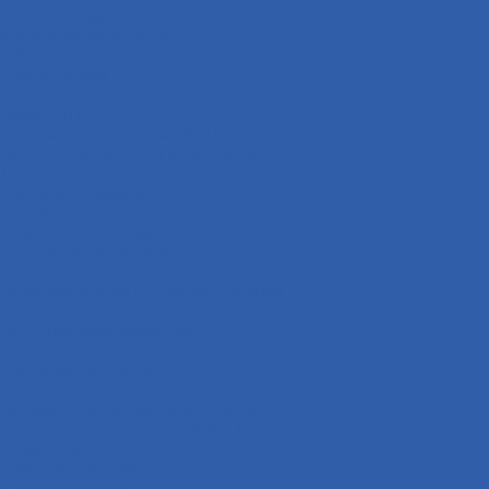
Кикстартеры
Механизм кикстартера
Обгонные муфты
Распредвалы
КПП
Валы КПП
Рычаги переключения КПП
Воздушные фильтры и элементы
Тормозная система
Колодки тормозные
Диски тормозные
Тормозная система в сборе
Пластик и облицовки
Крыло переднее
Облицовки руля и рулевой колонки
Крыло заднее
Заглушки крепления пола
Крышки доступа к регулировкам карбюратора
Накладки глушителя
Локеры ( подкрылки )
Аккумуляторные ниши и крышки
Ветровые стекла ( ветровики )
Защита рук
Крышки VIN номера
Крылья боковые