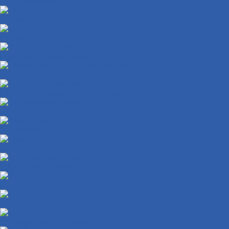
Подстаканники
Облицовки фары и поворотников
Катафоты
Накладки крышки вариатора ( кожухи )
Облицовки задних стоп-сигналов
Пластик багажника под сиденьем ( туалет )
Дорожный мотоцикл
Квадроцикл с ПТС/ПСМ
Комплект для сборки квадроцикла
Кроссовый мотоцикл
Мопеды
Мотобуксировщик
Мотоцикл внедорожный