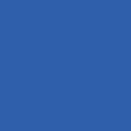
Оси колёс
Электрооборудование
Датчики
Катушки зажигания
Сигналы ( клаксоны )
Коммутаторы
Проводка в сборе
ЭБУ ( мозги )
Освещение
Лампы
Стоп-сигналы ( фонари задние )
Фонари подсветки номера
Сигналы поворота ( поворотники )
Передние сигналы поворота
Задние сигналы поворота
Фары
Сигнализации ( противоугонные системы )
Панели приборов ( спидометры )
Зарядные устройства
Реле
Реле стартера
Реле сигналов поворота
Выхлопная система
Колёса
Диски колёсные