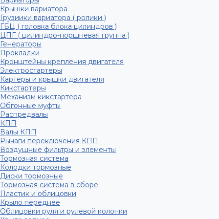
Вариаторы
Крышки вариатора
Грузиики вариатора ( ролики )
ГБЦ ( головка блока цилиндров )
ЦПГ ( цилиндро-поршневая группа )
Генераторы
Прокладки
Кронштейны крепления двигателя
Электростартеры
Картеры и крышки двигателя
Кикстартеры
Механизм кикстартера
Обгонные муфты
Распредвалы
КПП
Валы КПП
Рычаги переключения КПП
Воздушные фильтры и элементы
Тормозная система
Колодки тормозные
Диски тормозные
Тормозная система в сборе
Пластик и облицовки
Крыло переднее
Облицовки руля и рулевой колонки