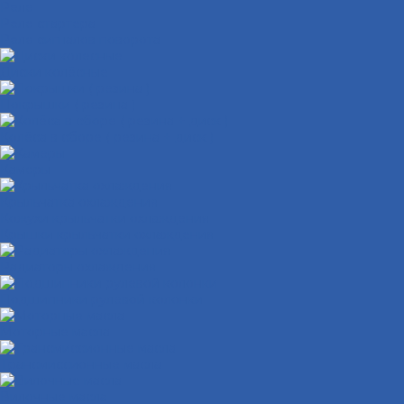
Реле
Реле стартера
Реле сигналов поворота
Диски колёсные
Покрышки ( резина )
Колёса в сборе ( резина + диск )
Камеры
Крыльчатка охлаждения
Кожухи крыльчатки охлаждения
Крышки крыльчатки охлаждения
Радиаторы охлаждения
Подшипники рулевой колонки
Моторные масла
Трансмиссионные масла
Вилочные масла