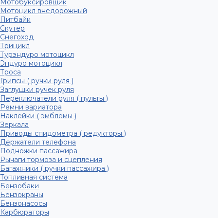
Мотобуксировщик
Мотоцикл внедорожный
Питбайк
Скутер
Снегоход
Трицикл
Турэндуро мотоцикл
Эндуро мотоцикл
Троса
Грипсы ( ручки руля )
Заглушки ручек руля
Переключатели руля ( пульты )
Ремни вариатора
Наклейки ( эмблемы )
Зеркала
Приводы спидометра ( редукторы )
Держатели телефона
Подножки пассажира
Рычаги тормоза и сцепления
Багажники ( ручки пассажира )
Топливная система
Бензобаки
Бензокраны
Бензонасосы
Карбюраторы