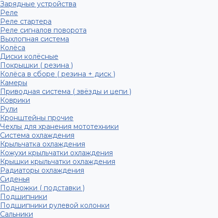
Зарядные устройства
Реле
Реле стартера
Реле сигналов поворота
Выхлопная система
Колёса
Диски колёсные
Покрышки ( резина )
Колёса в сборе ( резина + диск )
Камеры
Приводная система ( звёзды и цепи )
Коврики
Рули
Кронштейны прочие
Чехлы для хранения мототехники
Система охлаждения
Крыльчатка охлаждения
Кожухи крыльчатки охлаждения
Крышки крыльчатки охлаждения
Радиаторы охлаждения
Сиденья
Подножки ( подставки )
Подшипники
Подшипники рулевой колонки
Сальники