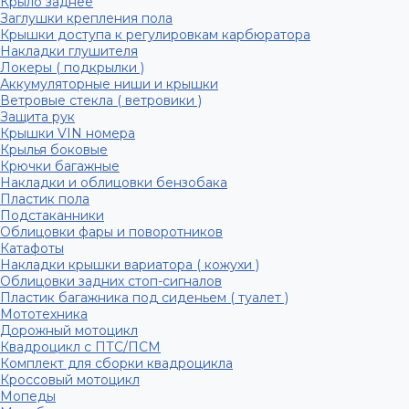
Крыло заднее
Заглушки крепления пола
Крышки доступа к регулировкам карбюратора
Накладки глушителя
Локеры ( подкрылки )
Аккумуляторные ниши и крышки
Ветровые стекла ( ветровики )
Защита рук
Крышки VIN номера
Крылья боковые
Крючки багажные
Накладки и облицовки бензобака
Пластик пола
Подстаканники
Облицовки фары и поворотников
Катафоты
Накладки крышки вариатора ( кожухи )
Облицовки задних стоп-сигналов
Пластик багажника под сиденьем ( туалет )
Мототехника
Дорожный мотоцикл
Квадроцикл с ПТС/ПСМ
Комплект для сборки квадроцикла
Кроссовый мотоцикл
Мопеды