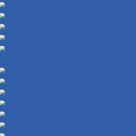
Кикстартеры
Механизм кикстартера
Обгонные муфты
Распредвалы
КПП
Валы КПП
Рычаги переключения КПП
Колодки тормозные
Диски тормозные
Тормозная система в сборе
Крыло переднее
Облицовки руля и рулевой колонки
Крыло заднее