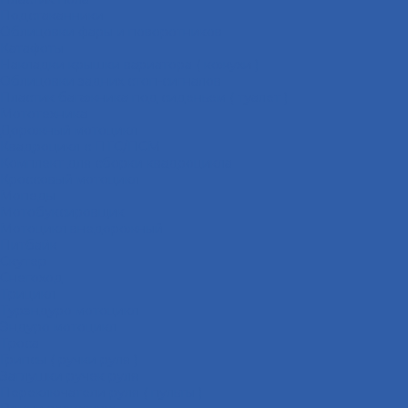
Подстаканники
Облицовки фары и поворотников
Катафоты
Накладки крышки вариатора ( кожухи )
Облицовки задних стоп-сигналов
Пластик багажника под сиденьем ( туалет )
Мототехника
Дорожный мотоцикл
Квадроцикл с ПТС/ПСМ
Комплект для сборки квадроцикла
Кроссовый мотоцикл
Мопеды
Мотобуксировщик
Мотоцикл внедорожный
Питбайк
Скутер
Снегоход
Трицикл
Турэндуро мотоцикл
Эндуро мотоцикл
Троса
Грипсы ( ручки руля )
Заглушки ручек руля
Переключатели руля ( пульты )