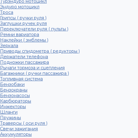
Турэндуро мотоцикл
Эндуро мотоцикл
Троса
Грипсы ( ручки руля )
Заглушки ручек руля
Переключатели руля ( пульты )
Ремни вариатора
Наклейки ( эмблемы )
Зеркала
Приводы спидометра ( редукторы )
Держатели телефона
Подножки пассажира
Рычаги тормоза и сцепления
Багажники ( ручки пассажира )
Топливная система
Бензобаки
Бензокраны
Бензонасосы
Карбюраторы
Инжекторы
Шланги
Пружины
Траверсы ( оси руля )
Свечи зажигания
Аккумуляторы