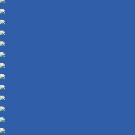
Катафоты
Накладки крышки вариатора ( кожухи )
Облицовки задних стоп-сигналов
Пластик багажника под сиденьем ( туалет )
Дорожный мотоцикл
Квадроцикл с ПТС/ПСМ
Комплект для сборки квадроцикла
Кроссовый мотоцикл
Мопеды
Мотобуксировщик
Мотоцикл внедорожный
Питбайк