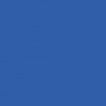
Приводная система ( звёзды и цепи )
Коврики
Рули
Кронштейны прочие
Чехлы для хранения мототехники
Система охлаждения
Крыльчатка охлаждения
Кожухи крыльчатки охлаждения
Крышки крыльчатки охлаждения
Радиаторы охлаждения
Сиденья
Подножки ( подставки )
Подшипники
Подшипники рулевой колонки
Сальники
Сайлентблоки
Рамы
Масла и химия
Моторные масла
Трансмиссионные масла
Вилочные масла
Тормозная жидкость
Фиксаторы резьбы
Смазки цепи
Очистители цепи