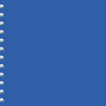
Фиксаторы резьбы
Смазки цепи
Очистители цепи
Промывки
Полироли
Кронштейны крепления заднего правого амортизатора
Передние амортизаторы
Задние амортизаторы
Прогрессии
Маятники
Замки зажигания
Замки открытия багажника ( сиденья )
Очки для мотокросса