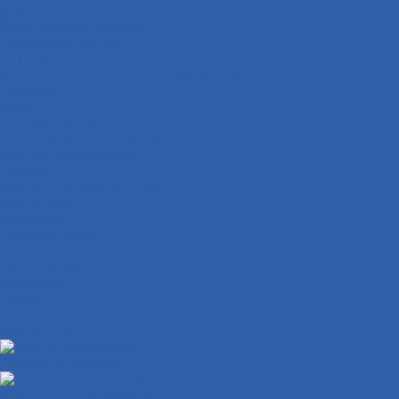
Оси колёс
Электрооборудование
Выхлопная система
Колёса
Приводная система ( звёзды и цепи )
Коврики
Рули
Кронштейны прочие
Чехлы для хранения мототехники
Система охлаждения
Сиденья
Подножки ( подставки )
Подшипники
Сальники
Сайлентблоки
Рамы
Масла и химия
Подвеска
Замки
Экипировка
Под заказ VMC
Двигатели в сборе
Запчасти для двигателей