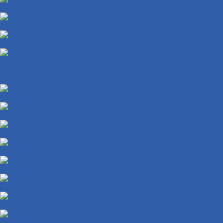
Механизм кикстартера
Обгонные муфты
Распредвалы
КПП
Валы КПП
Рычаги переключения КПП
Колодки тормозные
Диски тормозные
Тормозная система в сборе
Крыло переднее
Облицовки руля и рулевой колонки
Крыло заднее
Заглушки крепления пола