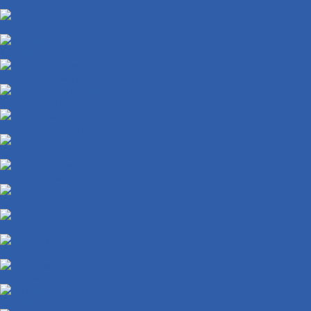
Скутер
Снегоход
Трицикл
Турэндуро мотоцикл
Эндуро мотоцикл
Заглушки ручек руля
Бензобаки
Бензокраны
Бензонасосы
Карбюраторы
Инжекторы
Шланги
Датчики