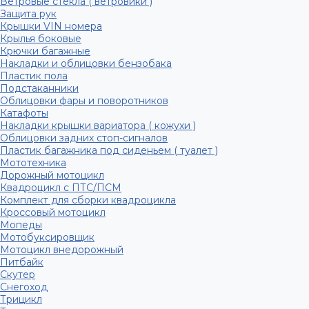
Ветровые стекла ( ветровики )
Защита рук
Крышки VIN номера
Крылья боковые
Крючки багажные
Накладки и облицовки бензобака
Пластик пола
Подстаканники
Облицовки фары и поворотников
Катафоты
Накладки крышки вариатора ( кожухи )
Облицовки задних стоп-сигналов
Пластик багажника под сиденьем ( туалет )
Мототехника
Дорожный мотоцикл
Квадроцикл с ПТС/ПСМ
Комплект для сборки квадроцикла
Кроссовый мотоцикл
Мопеды
Мотобуксировщик
Мотоцикл внедорожный
Питбайк
Скутер
Снегоход
Трицикл