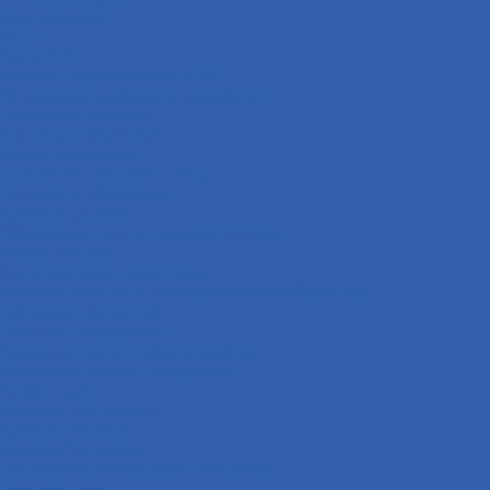
Распредвалы
КПП
Валы КПП
Рычаги переключения КПП
Воздушные фильтры и элементы
Тормозная система
Колодки тормозные
Диски тормозные
Тормозная система в сборе
Пластик и облицовки
Крыло переднее
Облицовки руля и рулевой колонки
Крыло заднее
Заглушки крепления пола
Крышки доступа к регулировкам карбюратора
Накладки глушителя
Локеры ( подкрылки )
Аккумуляторные ниши и крышки
Ветровые стекла ( ветровики )
Защита рук
Крышки VIN номера
Крылья боковые
Крючки багажные
Накладки и облицовки бензобака
Пластик пола