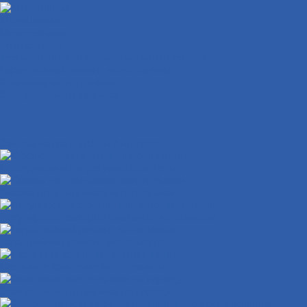
Мотошлема
Мототехника
Мотосервис
Техническое обслуживание мототехники
Гарантийный ремонт мототехники
Хранение мототехники
Эвакуация мототехники
Замена масла в ДВС и фильтров
Обслуживание и регулировка цепи
Смазка подшипников мототехники
Регулировка зазоров клапанов мотоциклов
Гарантийный ремонт мотоциклов
Сезонное хранение мототехники
Эвакуация мототехники по городу