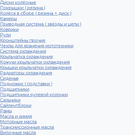
Диски колёсные
Покрышки ( резина )
Колёса в сборе ( резина + диск )
Камеры
Приводная система ( звёзды и цепи )
Коврики
Рули
Кронштейны прочие
Чехлы для хранения мототехники
Система охлаждения
Крыльчатка охлаждения
Кожухи крыльчатки охлаждения
Крышки крыльчатки охлаждения
Радиаторы охлаждения
Сиденья
Подножки ( подставки )
Подшипники
Подшипники рулевой колонки
Сальники
Сайлентблоки
Рамы
Масла и химия
Моторные масла
Трансмиссионные масла
Вилочные масла