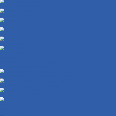
Катушки зажигания
Сигналы ( клаксоны )
Коммутаторы
Проводка в сборе
ЭБУ ( мозги )
Освещение
Лампы
Стоп-сигналы ( фонари задние )
Фонари подсветки номера
Сигнализации ( противоугонные системы )
Панели приборов ( спидометры )
Зарядные устройства
Реле
Реле стартера
Реле сигналов поворота