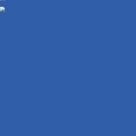
Эвакуация мототехники по Нижегородской области
Эвакуация мототехники межгород
Бренды
Контакты
...
Мотозапчасти
Двигатели и комплектующие к ним
Двигатели в сборе
Запчасти для двигателей
Масляные фильтры
Коленвалы
Вариаторы
Крышки вариатора
Грузиики вариатора ( ролики )
ГБЦ ( головка блока цилиндров )
ЦПГ ( цилиндро-поршневая группа )
Генераторы
Прокладки
Кронштейны крепления двигателя
Электростартеры
Картеры и крышки двигателя
Кикстартеры
Механизм кикстартера
Обгонные муфты