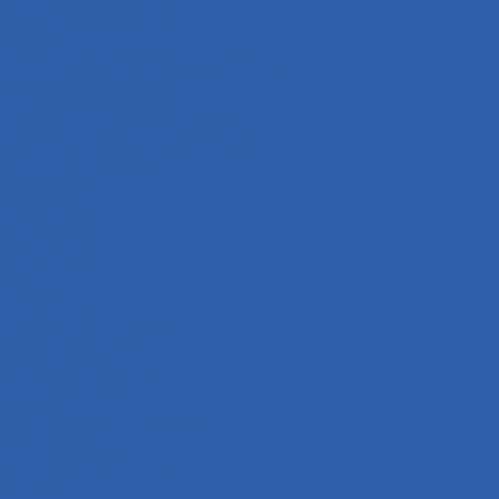
Ремни вариатора
Наклейки ( эмблемы )
Зеркала
Приводы спидометра ( редукторы )
Держатели телефона
Подножки пассажира
Рычаги тормоза и сцепления
Багажники ( ручки пассажира )
Топливная система
Бензобаки
Бензокраны
Бензонасосы
Карбюраторы
Инжекторы
Шланги
Пружины
Траверсы ( оси руля )
Свечи зажигания
Аккумуляторы
Дуги безопасности
Крепеж
Кофры и багажные системы
Оси колёс
Электрооборудование
Датчики