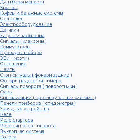
Дуги безопасности
Крепеж
Кофры и багажные системы
Оси колёс
Электрооборудование
Датчики
Катушки зажигания
Сигналы ( клаксоны )
Коммутаторы
Проводка в сборе
ЭБУ ( мозги )
Освещение
Лампы
Стоп-сигналы ( фонари задние )
Фонари подсветки номера
Сигналы поворота ( поворотники )
Фары
Сигнализации ( противоугонные системы )
Панели приборов ( спидометры )
Зарядные устройства
Реле
Реле стартера
Реле сигналов поворота
Выхлопная система
Колёса