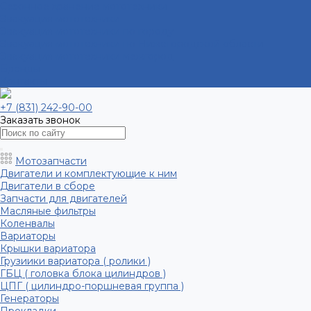
Сезонное хранение мототехники
Эвакуация мототехники
Эвакуация мототехники по городу
Эвакуация мототехники по Нижегородской области
Эвакуация мототехники межгород
Бренды
Контакты
+7 (831) 242-90-00
Заказать звонок
Мотозапчасти
Двигатели и комплектующие к ним
Двигатели в сборе
Запчасти для двигателей
Масляные фильтры
Коленвалы
Вариаторы
Крышки вариатора
Грузиики вариатора ( ролики )
ГБЦ ( головка блока цилиндров )
ЦПГ ( цилиндро-поршневая группа )
Генераторы