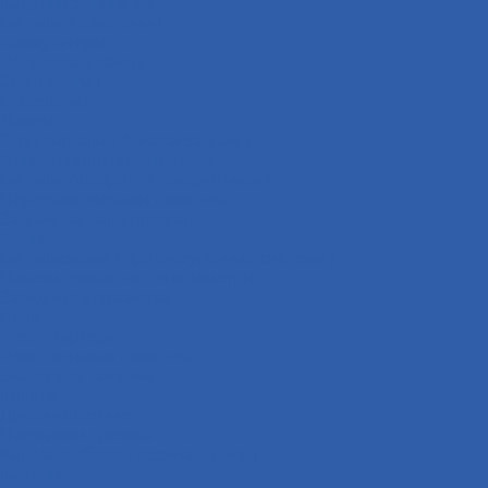
Катушки зажигания
Сигналы ( клаксоны )
Коммутаторы
Проводка в сборе
ЭБУ ( мозги )
Освещение
Лампы
Стоп-сигналы ( фонари задние )
Фонари подсветки номера
Сигналы поворота ( поворотники )
Передние сигналы поворота
Задние сигналы поворота
Фары
Сигнализации ( противоугонные системы )
Панели приборов ( спидометры )
Зарядные устройства
Реле
Реле стартера
Реле сигналов поворота
Выхлопная система
Колёса
Диски колёсные
Покрышки ( резина )
Колёса в сборе ( резина + диск )
Камеры