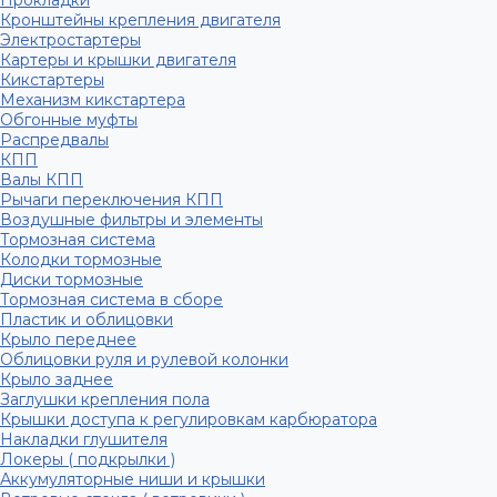
Прокладки
Кронштейны крепления двигателя
Электростартеры
Картеры и крышки двигателя
Кикстартеры
Механизм кикстартера
Обгонные муфты
Распредвалы
КПП
Валы КПП
Рычаги переключения КПП
Воздушные фильтры и элементы
Тормозная система
Колодки тормозные
Диски тормозные
Тормозная система в сборе
Пластик и облицовки
Крыло переднее
Облицовки руля и рулевой колонки
Крыло заднее
Заглушки крепления пола
Крышки доступа к регулировкам карбюратора
Накладки глушителя
Локеры ( подкрылки )
Аккумуляторные ниши и крышки