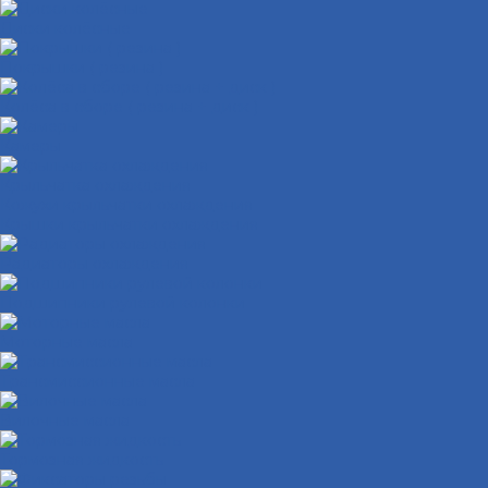
Диски колёсные
Покрышки ( резина )
Колёса в сборе ( резина + диск )
Камеры
Крыльчатка охлаждения
Кожухи крыльчатки охлаждения
Крышки крыльчатки охлаждения
Радиаторы охлаждения
Подшипники рулевой колонки
Моторные масла
Трансмиссионные масла
Вилочные масла
Тормозная жидкость