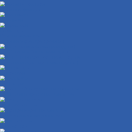
Масляные фильтры
Коленвалы
Вариаторы
Крышки вариатора
Грузиики вариатора ( ролики )
ГБЦ ( головка блока цилиндров )
ЦПГ ( цилиндро-поршневая группа )
Генераторы
Прокладки
Кронштейны крепления двигателя
Электростартеры
Картеры и крышки двигателя
Кикстартеры