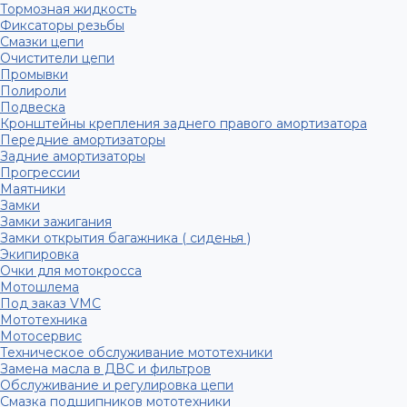
Тормозная жидкость
Фиксаторы резьбы
Смазки цепи
Очистители цепи
Промывки
Полироли
Подвеска
Кронштейны крепления заднего правого амортизатора
Передние амортизаторы
Задние амортизаторы
Прогрессии
Маятники
Замки
Замки зажигания
Замки открытия багажника ( сиденья )
Экипировка
Очки для мотокросса
Мотошлема
Под заказ VMC
Мототехника
Мотосервис
Техническое обслуживание мототехники
Замена масла в ДВС и фильтров
Обслуживание и регулировка цепи
Смазка подшипников мототехники