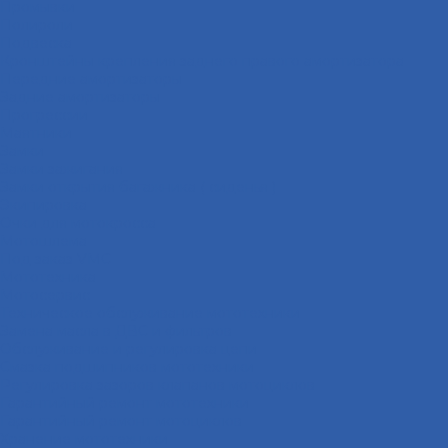
Промывки
Полироли
Подвеска
Кронштейны крепления заднего правого амортизатора
Передние амортизаторы
Задние амортизаторы
Прогрессии
Маятники
Замки
Замки зажигания
Замки открытия багажника ( сиденья )
Экипировка
Очки для мотокросса
Мотошлема
Под заказ VMC
Мототехника
Мотосервис
Техническое обслуживание мототехники
Замена масла в ДВС и фильтров
Обслуживание и регулировка цепи
Смазка подшипников мототехники
Регулировка зазоров клапанов мотоциклов
Гарантийный ремонт мототехники
Гарантийный ремонт мотоциклов
Хранение мототехники