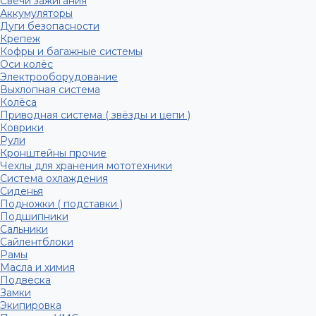
Свечи зажигания
Аккумуляторы
Дуги безопасности
Крепеж
Кофры и багажные системы
Оси колёс
Электрооборудование
Выхлопная система
Колёса
Приводная система ( звёзды и цепи )
Коврики
Рули
Кронштейны прочие
Чехлы для хранения мототехники
Система охлаждения
Сиденья
Подножки ( подставки )
Подшипники
Сальники
Сайлентблоки
Рамы
Масла и химия
Подвеска
Замки
Экипировка