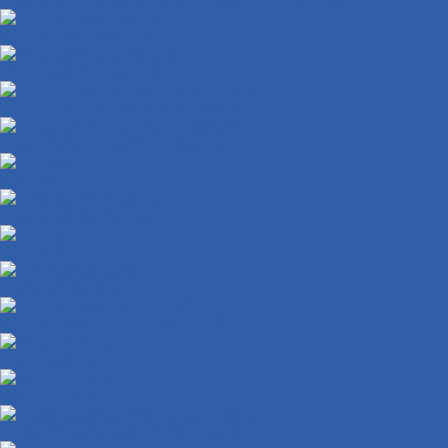
Крышки доступа к регулировкам карбюратора
Накладки глушителя
Локеры ( подкрылки )
Аккумуляторные ниши и крышки
Ветровые стекла ( ветровики )
Защита рук
Крышки VIN номера
Крылья боковые
Крючки багажные
Накладки и облицовки бензобака
Пластик пола
Подстаканники
Облицовки фары и поворотников