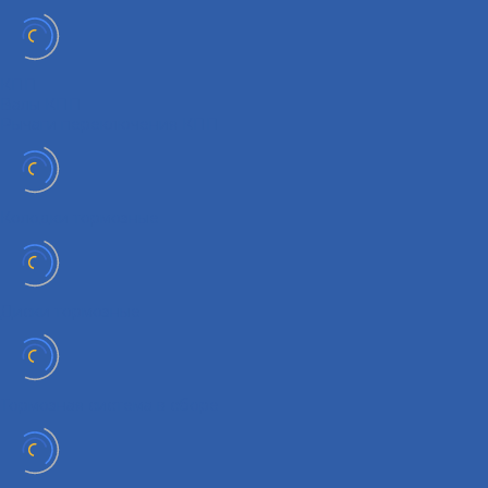
КПП
Валы КПП
Рычаги переключения КПП
Колодки тормозные
Диски тормозные
Тормозная система в сборе