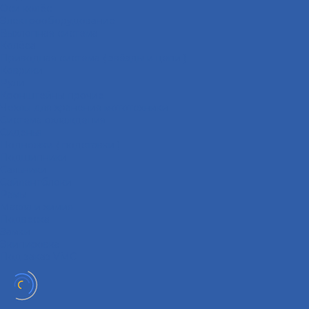
Оси колёс
Электрооборудование
Выхлопная система
Колёса
Приводная система ( звёзды и цепи )
Коврики
Рули
Кронштейны прочие
Чехлы для хранения мототехники
Система охлаждения
Сиденья
Подножки ( подставки )
Подшипники
Сальники
Сайлентблоки
Рамы
Масла и химия
Подвеска
Замки
Экипировка
Под заказ VMC