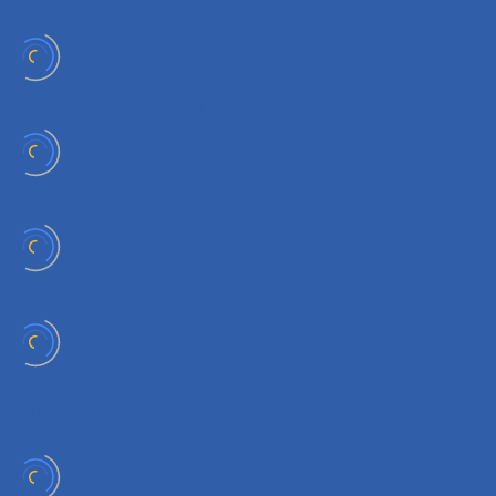
Двигатели в сборе
Запчасти для двигателей
Масляные фильтры
Коленвалы
Вариаторы
Крышки вариатора
Грузиики вариатора ( ролики )