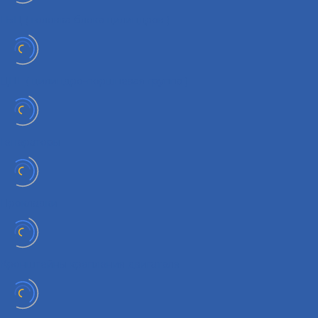
ГБЦ ( головка блока цилиндров )
ЦПГ ( цилиндро-поршневая группа )
Генераторы
Прокладки
Кронштейны крепления двигателя