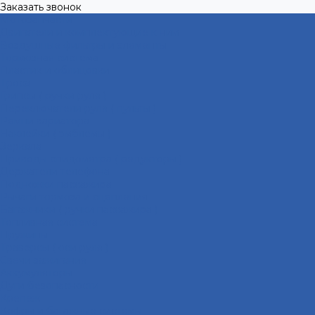
Заказать звонок
Мотозапчасти
Двигатели и комплектующие к ним
Воздушные фильтры и элементы
Тормозная система
Пластик и облицовки
Троса
Грипсы ( ручки руля )
Переключатели руля ( пульты )
Ремни вариатора
Наклейки ( эмблемы )
Зеркала
Приводы спидометра ( редукторы )
Держатели телефона
Подножки пассажира
Рычаги тормоза и сцепления
Багажники ( ручки пассажира )
Топливная система
Пружины
Траверсы ( оси руля )
Свечи зажигания
Аккумуляторы
Дуги безопасности
Крепеж
Кофры и багажные системы