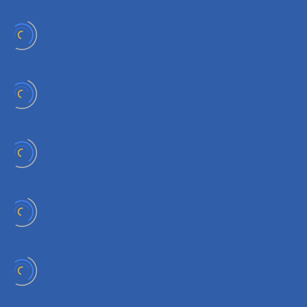
Электростартеры
Картеры и крышки двигателя
Кикстартеры
Механизм кикстартера
Обгонные муфты
Распредвалы