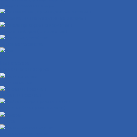
Фонари подсветки номера
Сигнализации ( противоугонные системы )
Панели приборов ( спидометры )
Зарядные устройства
Реле
Реле стартера
Реле сигналов поворота
Диски колёсные
Покрышки ( резина )
Колёса в сборе ( резина + диск )
Камеры
Крыльчатка охлаждения