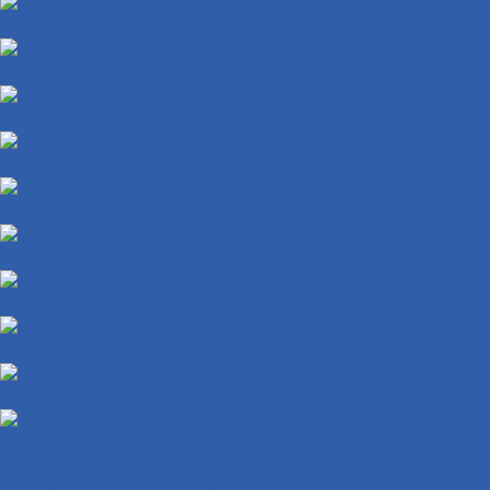
Карбюраторы
Инжекторы
Шланги
Датчики
Катушки зажигания
Сигналы ( клаксоны )
Коммутаторы
Проводка в сборе
ЭБУ ( мозги )
Освещение
Лампы
Стоп-сигналы ( фонари задние )