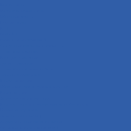
Кикстартеры
Механизм кикстартера
Обгонные муфты
Распредвалы
КПП
Валы КПП
Рычаги переключения КПП
Воздушные фильтры и элементы
Тормозная система
Колодки тормозные
Диски тормозные
Тормозная система в сборе
Пластик и облицовки
Крыло переднее
Облицовки руля и рулевой колонки
Крыло заднее
Заглушки крепления пола
Крышки доступа к регулировкам карбюратора
Накладки глушителя
Локеры ( подкрылки )
Аккумуляторные ниши и крышки
Ветровые стекла ( ветровики )