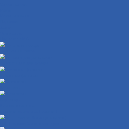
Сайлентблоки
Рамы
Масла и химия
Подвеска
Замки
Экипировка
Под заказ VMC
Двигатели в сборе
Запчасти для двигателей
Масляные фильтры
Коленвалы
Вариаторы
Крышки вариатора
Грузиики вариатора ( ролики )
ГБЦ ( головка блока цилиндров )