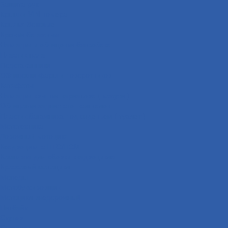
Защита рук
Крышки VIN номера
Крылья боковые
Крючки багажные
Накладки и облицовки бензобака
Пластик пола
Подстаканники
Облицовки фары и поворотников
Катафоты
Накладки крышки вариатора ( кожухи )
Облицовки задних стоп-сигналов
Пластик багажника под сиденьем ( туалет )
Мототехника
Дорожный мотоцикл
Квадроцикл с ПТС/ПСМ
Комплект для сборки квадроцикла
Кроссовый мотоцикл
Мопеды
Мотобуксировщик
Мотоцикл внедорожный
Питбайк
Скутер
Снегоход