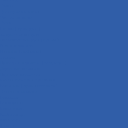
Трицикл
Турэндуро мотоцикл
Эндуро мотоцикл
Троса
Грипсы ( ручки руля )
Заглушки ручек руля
Переключатели руля ( пульты )
Ремни вариатора
Наклейки ( эмблемы )
Зеркала
Приводы спидометра ( редукторы )
Держатели телефона
Подножки пассажира
Рычаги тормоза и сцепления
Багажники ( ручки пассажира )
Топливная система
Бензобаки
Бензокраны
Бензонасосы
Карбюраторы
Инжекторы
Шланги