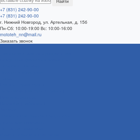
+7 (831) 242-90-00
+7 (831) 242-90-00
г. Нижний Новгород, ул. Артельная, д. 15б
Пн-Сб: 10:00-19:00 Вс: 10:00-16:00
mototeh_nn@mail.ru
Заказать звонок
Мотозапчасти
Двигатели и комплектующие к ним
Воздушные фильтры и элементы
Тормозная система
Пластик и облицовки
Троса
Грипсы ( ручки руля )
Переключатели руля ( пульты )
Ремни вариатора
Наклейки ( эмблемы )
Зеркала
Приводы спидометра ( редукторы )
Держатели телефона
Подножки пассажира
Рычаги тормоза и сцепления