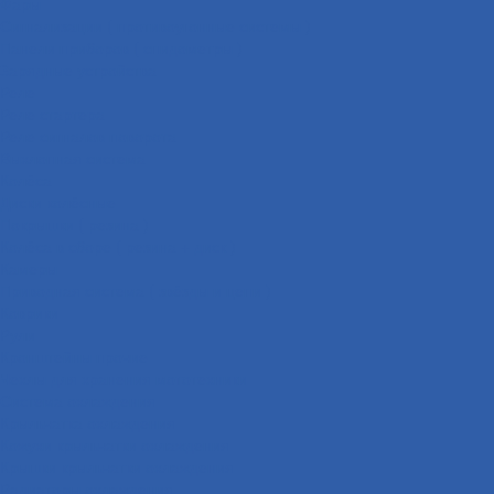
Фары
Сигнализации ( противоугонные системы )
Панели приборов ( спидометры )
Зарядные устройства
Реле
Реле стартера
Реле сигналов поворота
Выхлопная система
Колёса
Диски колёсные
Покрышки ( резина )
Колёса в сборе ( резина + диск )
Камеры
Приводная система ( звёзды и цепи )
Коврики
Рули
Кронштейны прочие
Чехлы для хранения мототехники
Система охлаждения
Крыльчатка охлаждения
Кожухи крыльчатки охлаждения
Крышки крыльчатки охлаждения
Радиаторы охлаждения