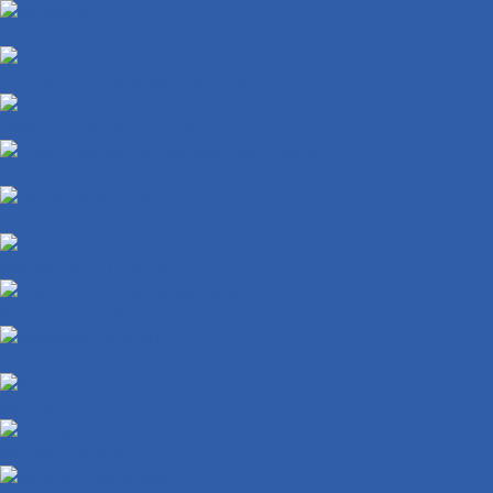
Катафоты
Накладки крышки вариатора ( кожухи )
Облицовки задних стоп-сигналов
Пластик багажника под сиденьем ( туалет )
Дорожный мотоцикл
Квадроцикл с ПТС/ПСМ
Комплект для сборки квадроцикла
Кроссовый мотоцикл
Мопеды
Мотобуксировщик