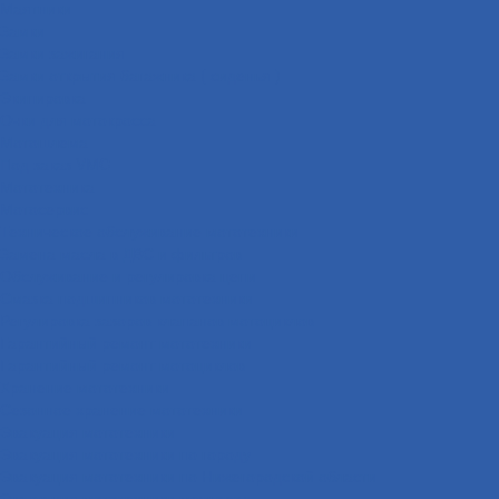
Маятники
Замки
Замки зажигания
Замки открытия багажника ( сиденья )
Экипировка
Очки для мотокросса
Мотошлема
Под заказ VMC
Мототехника
Мотосервис
Техническое обслуживание мототехники
Замена масла в ДВС и фильтров
Обслуживание и регулировка цепи
Смазка подшипников мототехники
Регулировка зазоров клапанов мотоциклов
Гарантийный ремонт мототехники
Гарантийный ремонт мотоциклов
Хранение мототехники
Сезонное хранение мототехники
Эвакуация мототехники
Эвакуация мототехники по городу
Эвакуация мототехники по Нижегородской области
Эвакуация мототехники межгород