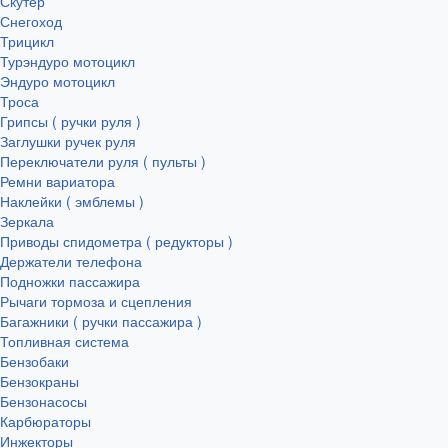
Скутер
Снегоход
Трицикл
Турэндуро мотоцикл
Эндуро мотоцикл
Троса
Грипсы ( ручки руля )
Заглушки ручек руля
Переключатели руля ( пульты )
Ремни вариатора
Наклейки ( эмблемы )
Зеркала
Приводы спидометра ( редукторы )
Держатели телефона
Подножки пассажира
Рычаги тормоза и сцепления
Багажники ( ручки пассажира )
Топливная система
Бензобаки
Бензокраны
Бензонасосы
Карбюраторы
Инжекторы