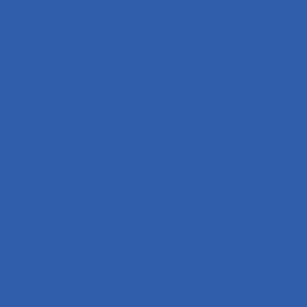
Пружины
Траверсы ( оси руля )
Свечи зажигания
Аккумуляторы
Дуги безопасности
Крепеж
Кофры и багажные системы
Оси колёс
Электрооборудование
Датчики
Катушки зажигания
Сигналы ( клаксоны )
Коммутаторы
Проводка в сборе
ЭБУ ( мозги )
Освещение
Лампы
Стоп-сигналы ( фонари задние )
Фонари подсветки номера
Сигналы поворота ( поворотники )
Передние сигналы поворота
Задние сигналы поворота