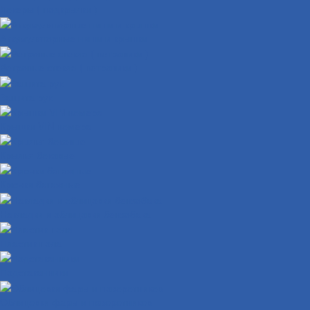
Локеры ( подкрылки )
Аккумуляторные ниши и крышки
Ветровые стекла ( ветровики )
Защита рук
Крышки VIN номера
Крылья боковые
Крючки багажные
Накладки и облицовки бензобака
Пластик пола
Подстаканники
Облицовки фары и поворотников