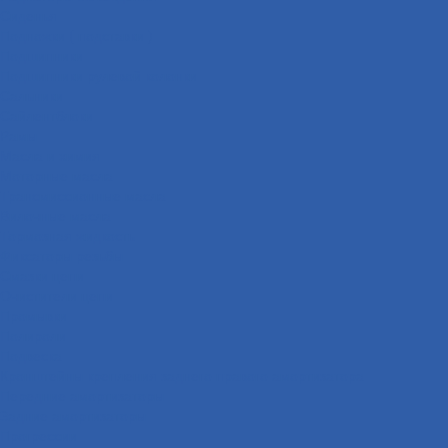
Сиденья
Подножки ( подставки )
Подшипники
Подшипники рулевой колонки
Сальники
Сайлентблоки
Рамы
Масла и химия
Моторные масла
Трансмиссионные масла
Вилочные масла
Тормозная жидкость
Фиксаторы резьбы
Смазки цепи
Очистители цепи
Промывки
Полироли
Подвеска
Кронштейны крепления заднего правого амортизатора
Передние амортизаторы
Задние амортизаторы
Прогрессии