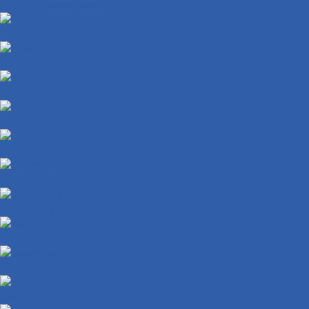
Мотоцикл внедорожный
Питбайк
Скутер
Снегоход
Трицикл
Турэндуро мотоцикл
Эндуро мотоцикл
Заглушки ручек руля
Бензобаки
Бензокраны
Бензонасосы