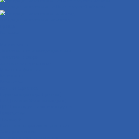
Эвакуация мототехники по Нижегородской области
Эвакуация мототехники межгород
Бренды
Контакты
...
Мотозапчасти
Двигатели и комплектующие к ним
Двигатели в сборе
Запчасти для двигателей
Масляные фильтры
Коленвалы
Вариаторы
Крышки вариатора
Грузиики вариатора ( ролики )
ГБЦ ( головка блока цилиндров )
ЦПГ ( цилиндро-поршневая группа )
Генераторы
Прокладки
Кронштейны крепления двигателя
Электростартеры
Картеры и крышки двигателя