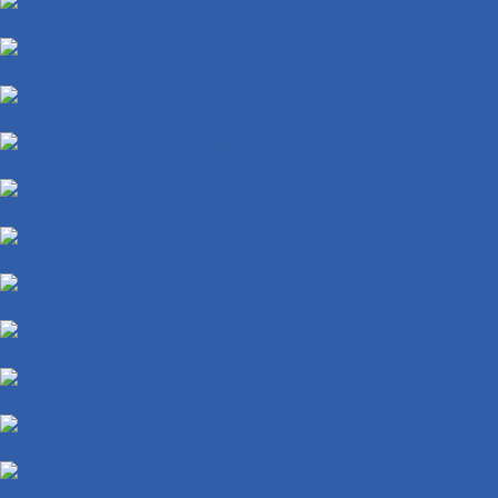
ЦПГ ( цилиндро-поршневая группа )
Генераторы
Прокладки
Кронштейны крепления двигателя
Электростартеры
Картеры и крышки двигателя
Кикстартеры
Механизм кикстартера
Обгонные муфты
Распредвалы
КПП