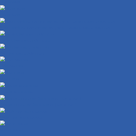
Промывки
Полироли
Кронштейны крепления заднего правого амортизатора
Передние амортизаторы
Задние амортизаторы
Прогрессии
Маятники
Замки зажигания
Замки открытия багажника ( сиденья )
Очки для мотокросса
Мотошлема
Мототехника