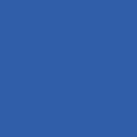
Багажники ( ручки пассажира )
Топливная система
Пружины
Траверсы ( оси руля )
Свечи зажигания
Аккумуляторы
Дуги безопасности
Крепеж
Кофры и багажные системы
Оси колёс
Электрооборудование
Выхлопная система
Колёса
Приводная система ( звёзды и цепи )
Коврики
Рули
Кронштейны прочие
Чехлы для хранения мототехники
Система охлаждения
Сиденья
Подножки ( подставки )
Подшипники
Сальники