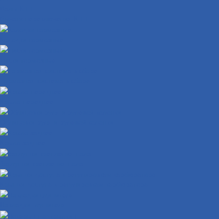
Валы КПП
Рычаги переключения КПП
Колодки тормозные
Диски тормозные
Тормозная система в сборе
Крыло переднее
Облицовки руля и рулевой колонки
Крыло заднее
Заглушки крепления пола
Крышки доступа к регулировкам карбюратора
Накладки глушителя