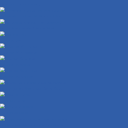
Локеры ( подкрылки )
Аккумуляторные ниши и крышки
Ветровые стекла ( ветровики )
Защита рук
Крышки VIN номера
Крылья боковые
Крючки багажные
Накладки и облицовки бензобака
Пластик пола
Подстаканники
Облицовки фары и поворотников