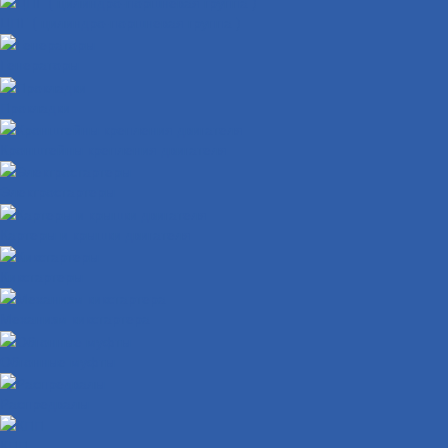
ЦПГ ( цилиндро-поршневая группа )
Генераторы
Прокладки
Кронштейны крепления двигателя
Электростартеры
Картеры и крышки двигателя
Кикстартеры
Механизм кикстартера
Обгонные муфты
Распредвалы
КПП