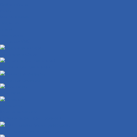
Сайлентблоки
Рамы
Масла и химия
Подвеска
Замки
Экипировка
Под заказ VMC
Двигатели в сборе
Запчасти для двигателей
Масляные фильтры
Коленвалы
Вариаторы
Крышки вариатора
Грузиики вариатора ( ролики )
ГБЦ ( головка блока цилиндров )