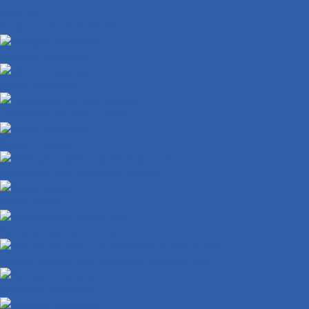
Валы КПП
Рычаги переключения КПП
Колодки тормозные
Диски тормозные
Тормозная система в сборе
Крыло переднее
Облицовки руля и рулевой колонки
Крыло заднее
Заглушки крепления пола
Крышки доступа к регулировкам карбюратора
Накладки глушителя