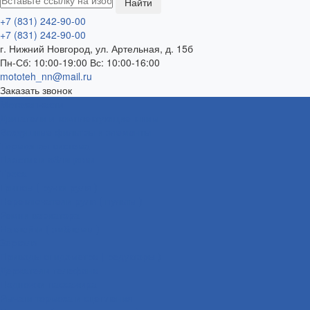
+7 (831) 242-90-00
+7 (831) 242-90-00
г. Нижний Новгород, ул. Артельная, д. 15б
Пн-Сб: 10:00-19:00 Вс: 10:00-16:00
mototeh_nn@mail.ru
Заказать звонок
Мотозапчасти
Двигатели и комплектующие к ним
Воздушные фильтры и элементы
Тормозная система
Пластик и облицовки
Троса
Грипсы ( ручки руля )
Переключатели руля ( пульты )
Ремни вариатора
Наклейки ( эмблемы )
Зеркала
Приводы спидометра ( редукторы )
Держатели телефона
Подножки пассажира
Рычаги тормоза и сцепления