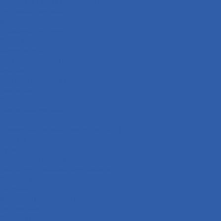
Багажники ( ручки пассажира )
Топливная система
Пружины
Траверсы ( оси руля )
Свечи зажигания
Аккумуляторы
Дуги безопасности
Крепеж
Кофры и багажные системы
Оси колёс
Электрооборудование
Выхлопная система
Колёса
Приводная система ( звёзды и цепи )
Коврики
Рули
Кронштейны прочие
Чехлы для хранения мототехники
Система охлаждения
Сиденья
Подножки ( подставки )
Подшипники
Сальники