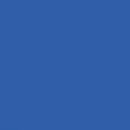
Багажники ( ручки пассажира )
Топливная система
Пружины
Траверсы ( оси руля )
Свечи зажигания
Аккумуляторы
Дуги безопасности
Крепеж
Кофры и багажные системы
Оси колёс
Электрооборудование
Выхлопная система
Колёса
Приводная система ( звёзды и цепи )
Коврики
Рули
Кронштейны прочие
Чехлы для хранения мототехники
Система охлаждения
Сиденья
Подножки ( подставки )
Подшипники
Сальники