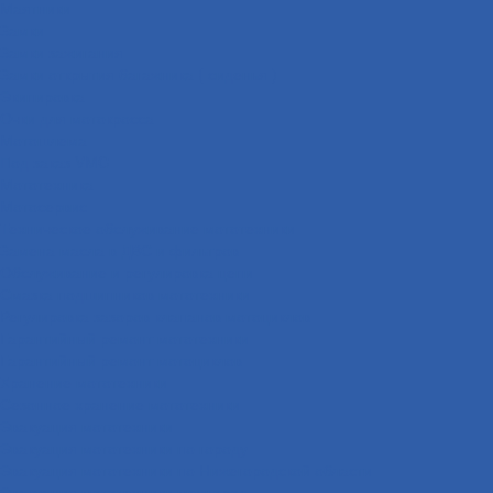
Маятники
Замки
Замки зажигания
Замки открытия багажника ( сиденья )
Экипировка
Очки для мотокросса
Мотошлема
Под заказ VMC
Мототехника
Мотосервис
Техническое обслуживание мототехники
Замена масла в ДВС и фильтров
Обслуживание и регулировка цепи
Смазка подшипников мототехники
Регулировка зазоров клапанов мотоциклов
Гарантийный ремонт мототехники
Гарантийный ремонт мотоциклов
Хранение мототехники
Сезонное хранение мототехники
Эвакуация мототехники
Эвакуация мототехники по городу
Эвакуация мототехники по Нижегородской области
Эвакуация мототехники межгород