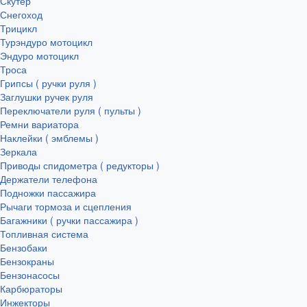
Скутер
Снегоход
Трицикл
Турэндуро мотоцикл
Эндуро мотоцикл
Троса
Грипсы ( ручки руля )
Заглушки ручек руля
Переключатели руля ( пульты )
Ремни вариатора
Наклейки ( эмблемы )
Зеркала
Приводы спидометра ( редукторы )
Держатели телефона
Подножки пассажира
Рычаги тормоза и сцепления
Багажники ( ручки пассажира )
Топливная система
Бензобаки
Бензокраны
Бензонасосы
Карбюраторы
Инжекторы