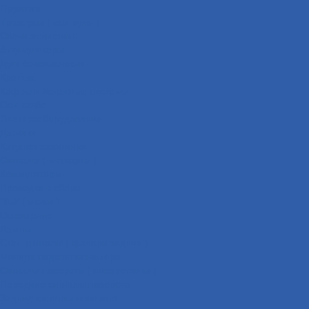
Пружины
Траверсы ( оси руля )
Свечи зажигания
Аккумуляторы
Дуги безопасности
Крепеж
Кофры и багажные системы
Оси колёс
Электрооборудование
Датчики
Катушки зажигания
Сигналы ( клаксоны )
Коммутаторы
Проводка в сборе
ЭБУ ( мозги )
Освещение
Лампы
Стоп-сигналы ( фонари задние )
Фонари подсветки номера
Сигналы поворота ( поворотники )
Передние сигналы поворота
Задние сигналы поворота