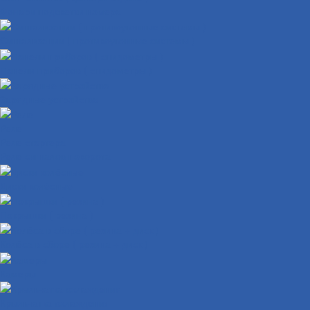
Фонари подсветки номера
Сигнализации ( противоугонные системы )
Панели приборов ( спидометры )
Зарядные устройства
Реле
Реле стартера
Реле сигналов поворота
Диски колёсные
Покрышки ( резина )
Колёса в сборе ( резина + диск )
Камеры
Крыльчатка охлаждения