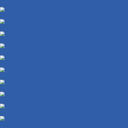
Локеры ( подкрылки )
Аккумуляторные ниши и крышки
Ветровые стекла ( ветровики )
Защита рук
Крышки VIN номера
Крылья боковые
Крючки багажные
Накладки и облицовки бензобака
Пластик пола
Подстаканники
Облицовки фары и поворотников