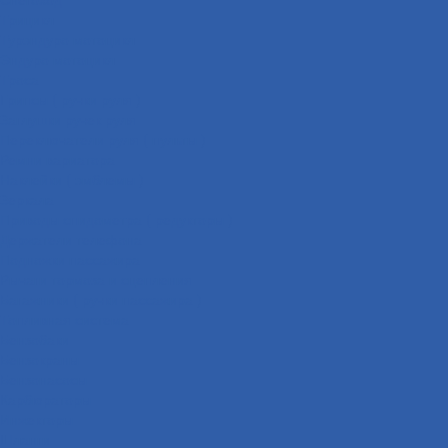
Трицикл
Турэндуро мотоцикл
Эндуро мотоцикл
Троса
Грипсы ( ручки руля )
Заглушки ручек руля
Переключатели руля ( пульты )
Ремни вариатора
Наклейки ( эмблемы )
Зеркала
Приводы спидометра ( редукторы )
Держатели телефона
Подножки пассажира
Рычаги тормоза и сцепления
Багажники ( ручки пассажира )
Топливная система
Бензобаки
Бензокраны
Бензонасосы
Карбюраторы
Инжекторы
Шланги