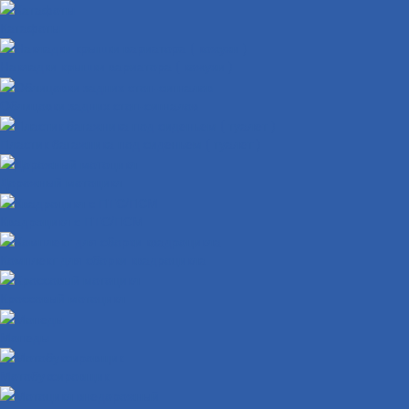
Катафоты
Накладки крышки вариатора ( кожухи )
Облицовки задних стоп-сигналов
Пластик багажника под сиденьем ( туалет )
Дорожный мотоцикл
Квадроцикл с ПТС/ПСМ
Комплект для сборки квадроцикла
Кроссовый мотоцикл
Мопеды
Мотобуксировщик