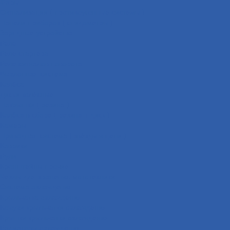
Фары
Сигнализации ( противоугонные системы )
Панели приборов ( спидометры )
Зарядные устройства
Реле
Реле стартера
Реле сигналов поворота
Выхлопная система
Колёса
Диски колёсные
Покрышки ( резина )
Колёса в сборе ( резина + диск )
Камеры
Приводная система ( звёзды и цепи )
Коврики
Рули
Кронштейны прочие
Чехлы для хранения мототехники
Система охлаждения
Крыльчатка охлаждения
Кожухи крыльчатки охлаждения
Крышки крыльчатки охлаждения
Радиаторы охлаждения