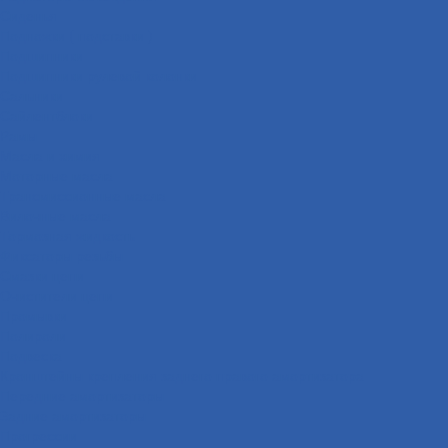
Сиденья
Подножки ( подставки )
Подшипники
Подшипники рулевой колонки
Сальники
Сайлентблоки
Рамы
Масла и химия
Моторные масла
Трансмиссионные масла
Вилочные масла
Тормозная жидкость
Фиксаторы резьбы
Смазки цепи
Очистители цепи
Промывки
Полироли
Подвеска
Кронштейны крепления заднего правого амортизатора
Передние амортизаторы
Задние амортизаторы
Прогрессии