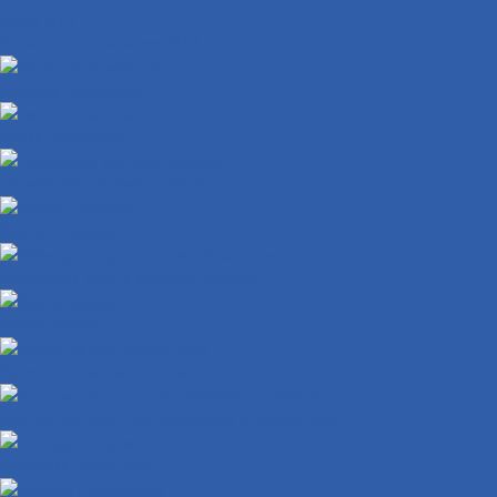
Валы КПП
Рычаги переключения КПП
Колодки тормозные
Диски тормозные
Тормозная система в сборе
Крыло переднее
Облицовки руля и рулевой колонки
Крыло заднее
Заглушки крепления пола
Крышки доступа к регулировкам карбюратора
Накладки глушителя