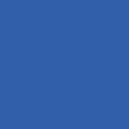
Кикстартеры
Механизм кикстартера
Обгонные муфты
Распредвалы
КПП
Валы КПП
Рычаги переключения КПП
Воздушные фильтры и элементы
Тормозная система
Колодки тормозные
Диски тормозные
Тормозная система в сборе
Пластик и облицовки
Крыло переднее
Облицовки руля и рулевой колонки
Крыло заднее
Заглушки крепления пола
Крышки доступа к регулировкам карбюратора
Накладки глушителя
Локеры ( подкрылки )
Аккумуляторные ниши и крышки
Ветровые стекла ( ветровики )