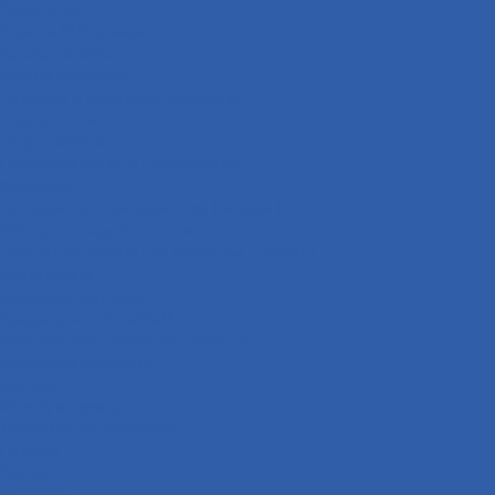
Защита рук
Крышки VIN номера
Крылья боковые
Крючки багажные
Накладки и облицовки бензобака
Пластик пола
Подстаканники
Облицовки фары и поворотников
Катафоты
Накладки крышки вариатора ( кожухи )
Облицовки задних стоп-сигналов
Пластик багажника под сиденьем ( туалет )
Мототехника
Дорожный мотоцикл
Квадроцикл с ПТС/ПСМ
Комплект для сборки квадроцикла
Кроссовый мотоцикл
Мопеды
Мотобуксировщик
Мотоцикл внедорожный
Питбайк
Скутер
Снегоход