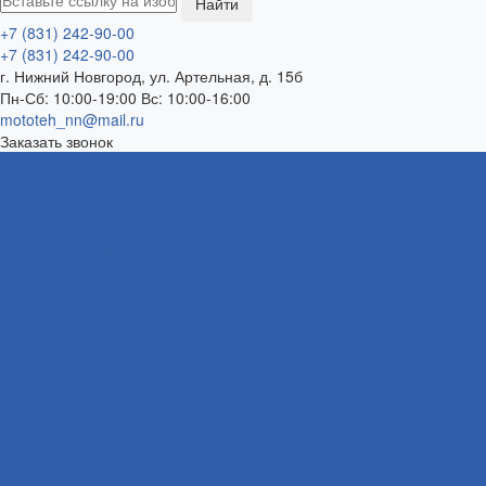
+7 (831) 242-90-00
+7 (831) 242-90-00
г. Нижний Новгород, ул. Артельная, д. 15б
Пн-Сб: 10:00-19:00 Вс: 10:00-16:00
mototeh_nn@mail.ru
Заказать звонок
Мотозапчасти
Двигатели и комплектующие к ним
Воздушные фильтры и элементы
Тормозная система
Пластик и облицовки
Троса
Грипсы ( ручки руля )
Переключатели руля ( пульты )
Ремни вариатора
Наклейки ( эмблемы )
Зеркала
Приводы спидометра ( редукторы )
Держатели телефона
Подножки пассажира
Рычаги тормоза и сцепления