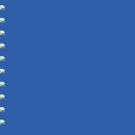
Промывки
Полироли
Кронштейны крепления заднего правого амортизатора
Передние амортизаторы
Задние амортизаторы
Прогрессии
Маятники
Замки зажигания
Замки открытия багажника ( сиденья )
Очки для мотокросса
Мотошлема
Мототехника