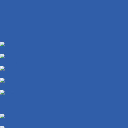
Сайлентблоки
Рамы
Масла и химия
Подвеска
Замки
Экипировка
Под заказ VMC
Двигатели в сборе
Запчасти для двигателей
Масляные фильтры
Коленвалы
Вариаторы
Крышки вариатора
Грузиики вариатора ( ролики )
ГБЦ ( головка блока цилиндров )