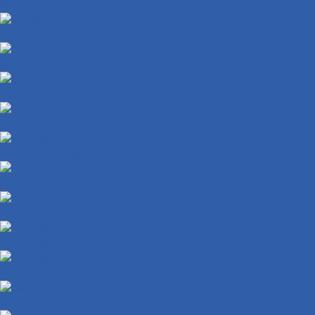
Мотоцикл внедорожный
Питбайк
Скутер
Снегоход
Трицикл
Турэндуро мотоцикл
Эндуро мотоцикл
Заглушки ручек руля
Бензобаки
Бензокраны
Бензонасосы