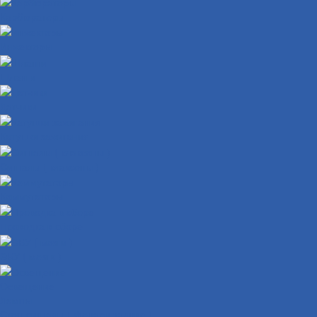
Карбюраторы
Инжекторы
Шланги
Датчики
Катушки зажигания
Сигналы ( клаксоны )
Коммутаторы
Проводка в сборе
ЭБУ ( мозги )
Освещение
Лампы
Стоп-сигналы ( фонари задние )