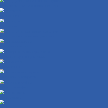
ЦПГ ( цилиндро-поршневая группа )
Генераторы
Прокладки
Кронштейны крепления двигателя
Электростартеры
Картеры и крышки двигателя
Кикстартеры
Механизм кикстартера
Обгонные муфты
Распредвалы
КПП