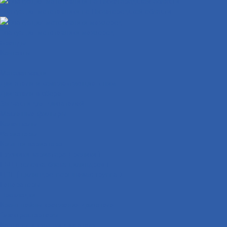
Эвакуация мототехники по Нижегородской области
Эвакуация мототехники межгород
Бренды
Контакты
...
Мотозапчасти
Двигатели и комплектующие к ним
Двигатели в сборе
Запчасти для двигателей
Масляные фильтры
Коленвалы
Вариаторы
Крышки вариатора
Грузиики вариатора ( ролики )
ГБЦ ( головка блока цилиндров )
ЦПГ ( цилиндро-поршневая группа )
Генераторы
Прокладки
Кронштейны крепления двигателя
Электростартеры
Картеры и крышки двигателя