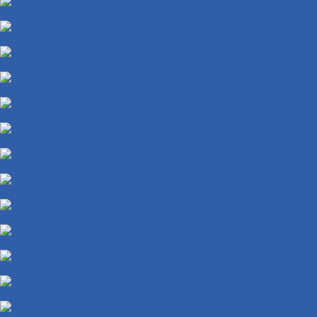
Катафоты
Накладки крышки вариатора ( кожухи )
Облицовки задних стоп-сигналов
Пластик багажника под сиденьем ( туалет )
Дорожный мотоцикл
Квадроцикл с ПТС/ПСМ
Комплект для сборки квадроцикла
Кроссовый мотоцикл
Мопеды
Мотобуксировщик
Мотоцикл внедорожный
Питбайк