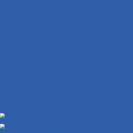
Оси колёс
Электрооборудование
Выхлопная система
Колёса
Приводная система ( звёзды и цепи )
Коврики
Рули
Кронштейны прочие
Чехлы для хранения мототехники
Система охлаждения
Сиденья
Подножки ( подставки )
Подшипники
Сальники
Сайлентблоки
Рамы
Масла и химия
Подвеска
Замки
Экипировка
Под заказ VMC
Двигатели в сборе
Запчасти для двигателей