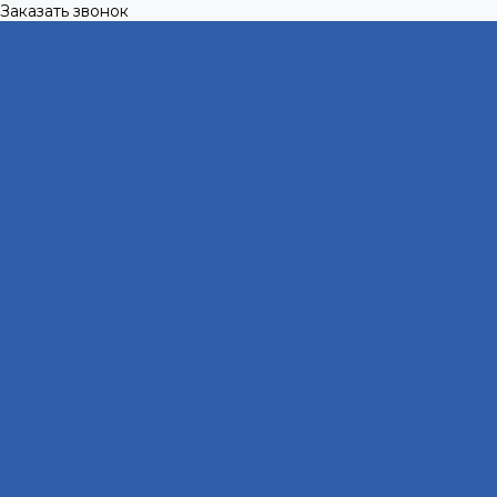
Заказать звонок
Мотозапчасти
Двигатели и комплектующие к ним
Воздушные фильтры и элементы
Тормозная система
Пластик и облицовки
Троса
Грипсы ( ручки руля )
Переключатели руля ( пульты )
Ремни вариатора
Наклейки ( эмблемы )
Зеркала
Приводы спидометра ( редукторы )
Держатели телефона
Подножки пассажира
Рычаги тормоза и сцепления
Багажники ( ручки пассажира )
Топливная система
Пружины
Траверсы ( оси руля )
Свечи зажигания
Аккумуляторы
Дуги безопасности
Крепеж
Кофры и багажные системы