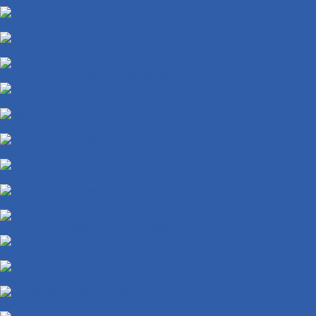
Крышки доступа к регулировкам карбюратора
Накладки глушителя
Локеры ( подкрылки )
Аккумуляторные ниши и крышки
Ветровые стекла ( ветровики )
Защита рук
Крышки VIN номера
Крылья боковые
Крючки багажные
Накладки и облицовки бензобака
Пластик пола
Подстаканники
Облицовки фары и поворотников