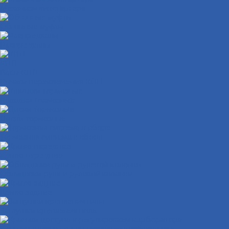
Механизм кикстартера
Обгонные муфты
Распредвалы
КПП
Валы КПП
Рычаги переключения КПП
Колодки тормозные
Диски тормозные
Тормозная система в сборе
Крыло переднее
Облицовки руля и рулевой колонки
Крыло заднее
Заглушки крепления пола