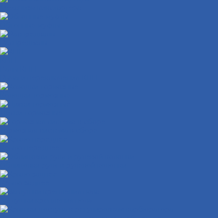
Механизм кикстартера
Обгонные муфты
Распредвалы
КПП
Валы КПП
Рычаги переключения КПП
Колодки тормозные
Диски тормозные
Тормозная система в сборе
Крыло переднее
Облицовки руля и рулевой колонки
Крыло заднее
Заглушки крепления пола