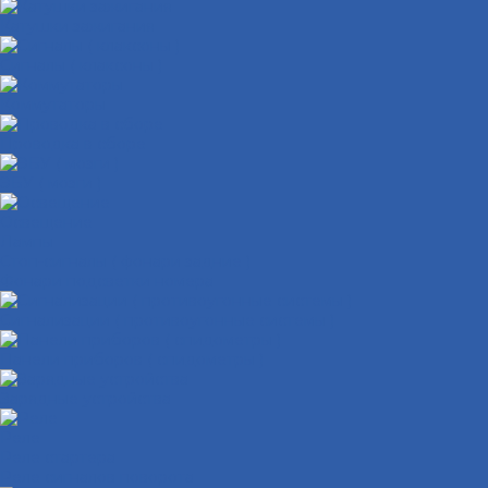
Катушки зажигания
Сигналы ( клаксоны )
Коммутаторы
Проводка в сборе
ЭБУ ( мозги )
Освещение
Лампы
Стоп-сигналы ( фонари задние )
Фонари подсветки номера
Сигнализации ( противоугонные системы )
Панели приборов ( спидометры )
Зарядные устройства
Реле
Реле стартера
Реле сигналов поворота