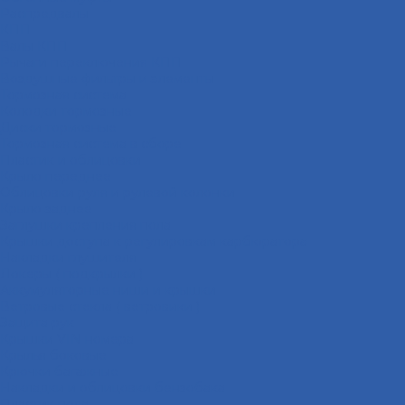
Распредвалы
КПП
Валы КПП
Рычаги переключения КПП
Воздушные фильтры и элементы
Тормозная система
Колодки тормозные
Диски тормозные
Тормозная система в сборе
Пластик и облицовки
Крыло переднее
Облицовки руля и рулевой колонки
Крыло заднее
Заглушки крепления пола
Крышки доступа к регулировкам карбюратора
Накладки глушителя
Локеры ( подкрылки )
Аккумуляторные ниши и крышки
Ветровые стекла ( ветровики )
Защита рук
Крышки VIN номера
Крылья боковые
Крючки багажные
Накладки и облицовки бензобака
Пластик пола