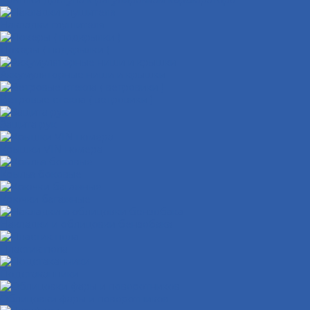
Крышки доступа к регулировкам карбюратора
Накладки глушителя
Локеры ( подкрылки )
Аккумуляторные ниши и крышки
Ветровые стекла ( ветровики )
Защита рук
Крышки VIN номера
Крылья боковые
Крючки багажные
Накладки и облицовки бензобака
Пластик пола
Подстаканники
Облицовки фары и поворотников