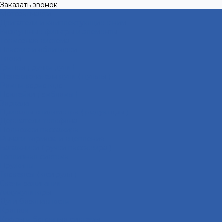
Заказать звонок
Мотозапчасти
Двигатели и комплектующие к ним
Воздушные фильтры и элементы
Тормозная система
Пластик и облицовки
Троса
Грипсы ( ручки руля )
Переключатели руля ( пульты )
Ремни вариатора
Наклейки ( эмблемы )
Зеркала
Приводы спидометра ( редукторы )
Держатели телефона
Подножки пассажира
Рычаги тормоза и сцепления
Багажники ( ручки пассажира )
Топливная система
Пружины
Траверсы ( оси руля )
Свечи зажигания
Аккумуляторы
Дуги безопасности
Крепеж
Кофры и багажные системы