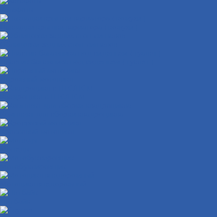
Катафоты
Накладки крышки вариатора ( кожухи )
Облицовки задних стоп-сигналов
Пластик багажника под сиденьем ( туалет )
Дорожный мотоцикл
Квадроцикл с ПТС/ПСМ
Комплект для сборки квадроцикла
Кроссовый мотоцикл
Мопеды
Мотобуксировщик
Мотоцикл внедорожный
Питбайк