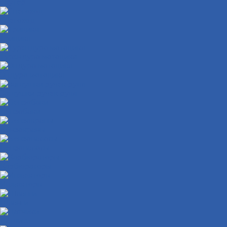
Скутер
Снегоход
Трицикл
Турэндуро мотоцикл
Эндуро мотоцикл
Заглушки ручек руля
Бензобаки
Бензокраны
Бензонасосы
Карбюраторы
Инжекторы
Шланги
Датчики