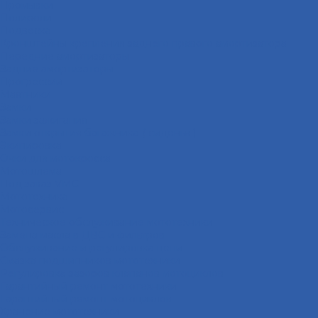
Промывки
Полироли
Подвеска
Кронштейны крепления заднего правого амортизатора
Передние амортизаторы
Задние амортизаторы
Прогрессии
Маятники
Замки
Замки зажигания
Замки открытия багажника ( сиденья )
Экипировка
Очки для мотокросса
Мотошлема
Под заказ VMC
Мототехника
Мотосервис
Техническое обслуживание мототехники
Замена масла в ДВС и фильтров
Обслуживание и регулировка цепи
Смазка подшипников мототехники
Регулировка зазоров клапанов мотоциклов
Гарантийный ремонт мототехники
Гарантийный ремонт мотоциклов
Хранение мототехники