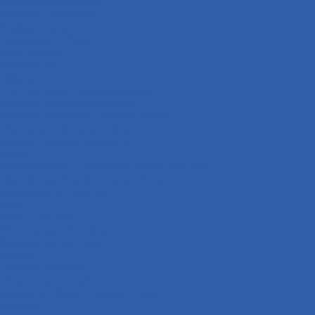
Катушки зажигания
Сигналы ( клаксоны )
Коммутаторы
Проводка в сборе
ЭБУ ( мозги )
Освещение
Лампы
Стоп-сигналы ( фонари задние )
Фонари подсветки номера
Сигналы поворота ( поворотники )
Передние сигналы поворота
Задние сигналы поворота
Фары
Сигнализации ( противоугонные системы )
Панели приборов ( спидометры )
Зарядные устройства
Реле
Реле стартера
Реле сигналов поворота
Выхлопная система
Колёса
Диски колёсные
Покрышки ( резина )
Колёса в сборе ( резина + диск )
Камеры