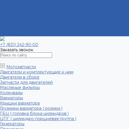
Сезонное хранение мототехники
Эвакуация мототехники
Эвакуация мототехники по городу
Эвакуация мототехники по Нижегородской области
Эвакуация мототехники межгород
Бренды
Контакты
+7 (831) 242-90-00
Заказать звонок
Мотозапчасти
Двигатели и комплектующие к ним
Двигатели в сборе
Запчасти для двигателей
Масляные фильтры
Коленвалы
Вариаторы
Крышки вариатора
Грузиики вариатора ( ролики )
ГБЦ ( головка блока цилиндров )
ЦПГ ( цилиндро-поршневая группа )
Генераторы