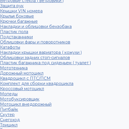
Ветровые стекла ( ветровики )
Защита рук
Крышки VIN номера
Крылья боковые
Крючки багажные
Накладки и облицовки бензобака
Пластик пола
Подстаканники
Облицовки фары и поворотников
Катафоты
Накладки крышки вариатора ( кожухи )
Облицовки задних стоп-сигналов
Пластик багажника под сиденьем ( туалет )
Мототехника
Дорожный мотоцикл
Квадроцикл с ПТС/ПСМ
Комплект для сборки квадроцикла
Кроссовый мотоцикл
Мопеды
Мотобуксировщик
Мотоцикл внедорожный
Питбайк
Скутер
Снегоход
Трицикл