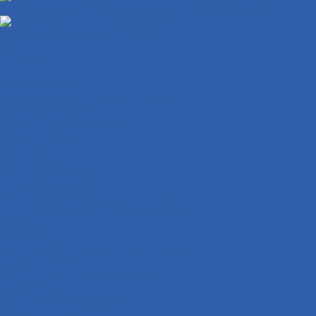
Эвакуация мототехники по Нижегородской области
Эвакуация мототехники межгород
Бренды
Контакты
...
Мотозапчасти
Двигатели и комплектующие к ним
Двигатели в сборе
Запчасти для двигателей
Масляные фильтры
Коленвалы
Вариаторы
Крышки вариатора
Грузиики вариатора ( ролики )
ГБЦ ( головка блока цилиндров )
ЦПГ ( цилиндро-поршневая группа )
Генераторы
Прокладки
Кронштейны крепления двигателя
Электростартеры
Картеры и крышки двигателя
Кикстартеры
Механизм кикстартера
Обгонные муфты