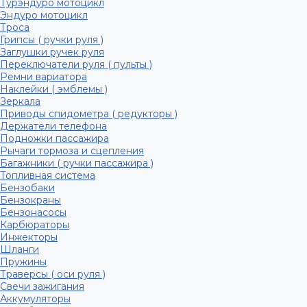
Турэндуро мотоцикл
Эндуро мотоцикл
Троса
Грипсы ( ручки руля )
Заглушки ручек руля
Переключатели руля ( пульты )
Ремни вариатора
Наклейки ( эмблемы )
Зеркала
Приводы спидометра ( редукторы )
Держатели телефона
Подножки пассажира
Рычаги тормоза и сцепления
Багажники ( ручки пассажира )
Топливная система
Бензобаки
Бензокраны
Бензонасосы
Карбюраторы
Инжекторы
Шланги
Пружины
Траверсы ( оси руля )
Свечи зажигания
Аккумуляторы