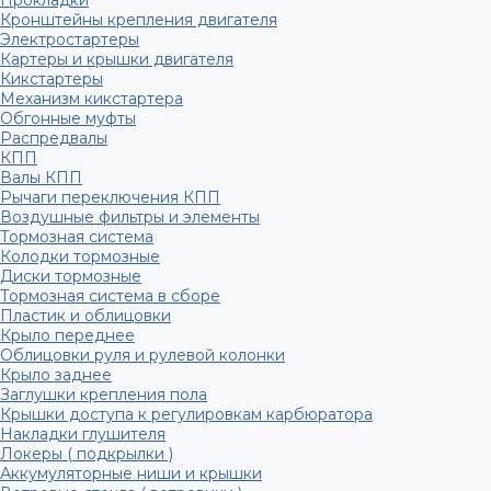
Прокладки
Кронштейны крепления двигателя
Электростартеры
Картеры и крышки двигателя
Кикстартеры
Механизм кикстартера
Обгонные муфты
Распредвалы
КПП
Валы КПП
Рычаги переключения КПП
Воздушные фильтры и элементы
Тормозная система
Колодки тормозные
Диски тормозные
Тормозная система в сборе
Пластик и облицовки
Крыло переднее
Облицовки руля и рулевой колонки
Крыло заднее
Заглушки крепления пола
Крышки доступа к регулировкам карбюратора
Накладки глушителя
Локеры ( подкрылки )
Аккумуляторные ниши и крышки