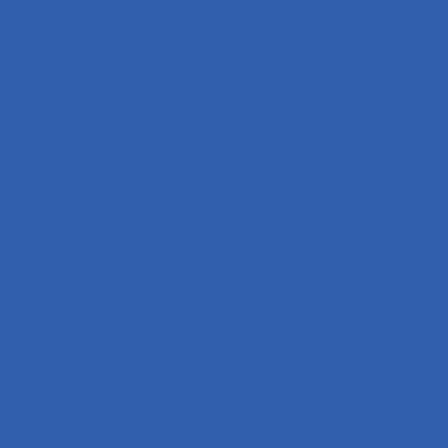
Подстаканники
Облицовки фары и поворотников
Катафоты
Накладки крышки вариатора ( кожухи )
Облицовки задних стоп-сигналов
Пластик багажника под сиденьем ( туалет )
Мототехника
Дорожный мотоцикл
Квадроцикл с ПТС/ПСМ
Комплект для сборки квадроцикла
Кроссовый мотоцикл
Мопеды
Мотобуксировщик
Мотоцикл внедорожный
Питбайк
Скутер
Снегоход
Трицикл
Турэндуро мотоцикл
Эндуро мотоцикл
Троса
Грипсы ( ручки руля )
Заглушки ручек руля
Переключатели руля ( пульты )