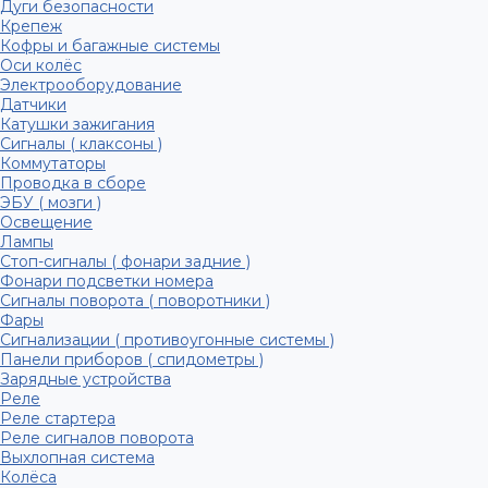
Дуги безопасности
Крепеж
Кофры и багажные системы
Оси колёс
Электрооборудование
Датчики
Катушки зажигания
Сигналы ( клаксоны )
Коммутаторы
Проводка в сборе
ЭБУ ( мозги )
Освещение
Лампы
Стоп-сигналы ( фонари задние )
Фонари подсветки номера
Сигналы поворота ( поворотники )
Фары
Сигнализации ( противоугонные системы )
Панели приборов ( спидометры )
Зарядные устройства
Реле
Реле стартера
Реле сигналов поворота
Выхлопная система
Колёса