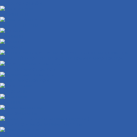
Фиксаторы резьбы
Смазки цепи
Очистители цепи
Промывки
Полироли
Кронштейны крепления заднего правого амортизатора
Передние амортизаторы
Задние амортизаторы
Прогрессии
Маятники
Замки зажигания
Замки открытия багажника ( сиденья )
Очки для мотокросса