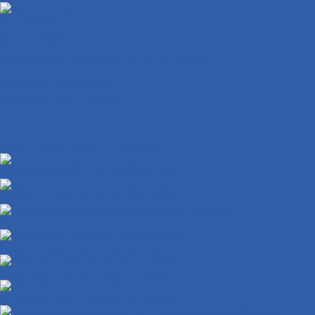
Мотошлема
Мототехника
Мотосервис
Техническое обслуживание мототехники
Гарантийный ремонт мототехники
Хранение мототехники
Эвакуация мототехники
Замена масла в ДВС и фильтров
Обслуживание и регулировка цепи
Смазка подшипников мототехники
Регулировка зазоров клапанов мотоциклов
Гарантийный ремонт мотоциклов
Сезонное хранение мототехники
Эвакуация мототехники по городу