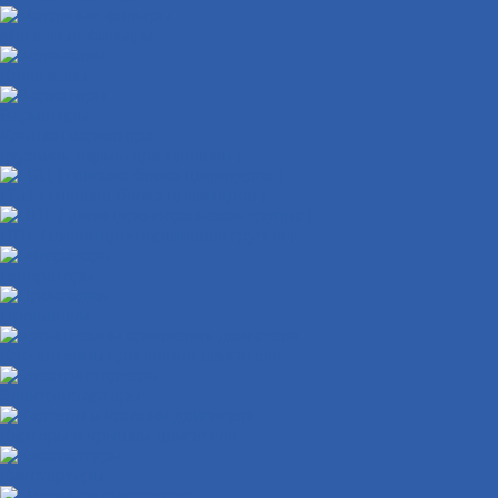
Масляные фильтры
Коленвалы
Вариаторы
Крышки вариатора
Грузиики вариатора ( ролики )
ГБЦ ( головка блока цилиндров )
ЦПГ ( цилиндро-поршневая группа )
Генераторы
Прокладки
Кронштейны крепления двигателя
Электростартеры
Картеры и крышки двигателя
Кикстартеры