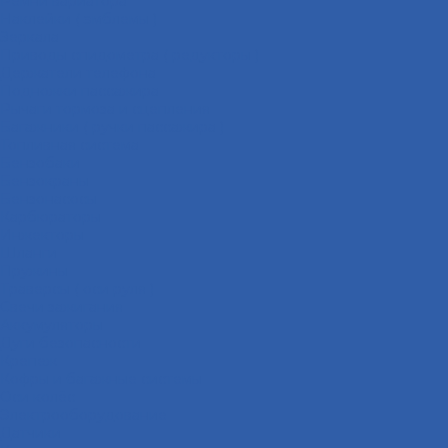
Ремни вариатора
Наклейки ( эмблемы )
Зеркала
Приводы спидометра ( редукторы )
Держатели телефона
Подножки пассажира
Рычаги тормоза и сцепления
Багажники ( ручки пассажира )
Топливная система
Бензобаки
Бензокраны
Бензонасосы
Карбюраторы
Инжекторы
Шланги
Пружины
Траверсы ( оси руля )
Свечи зажигания
Аккумуляторы
Дуги безопасности
Крепеж
Кофры и багажные системы
Оси колёс
Электрооборудование
Датчики