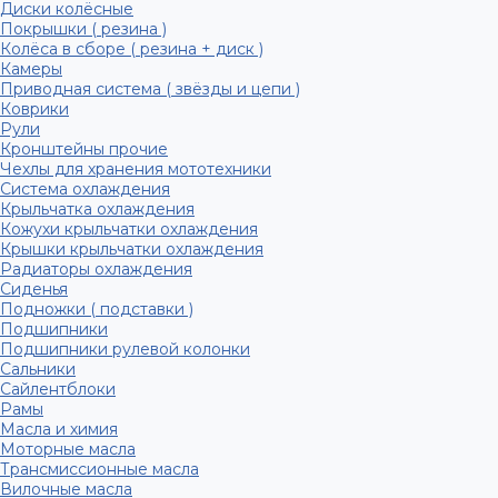
Диски колёсные
Покрышки ( резина )
Колёса в сборе ( резина + диск )
Камеры
Приводная система ( звёзды и цепи )
Коврики
Рули
Кронштейны прочие
Чехлы для хранения мототехники
Система охлаждения
Крыльчатка охлаждения
Кожухи крыльчатки охлаждения
Крышки крыльчатки охлаждения
Радиаторы охлаждения
Сиденья
Подножки ( подставки )
Подшипники
Подшипники рулевой колонки
Сальники
Сайлентблоки
Рамы
Масла и химия
Моторные масла
Трансмиссионные масла
Вилочные масла