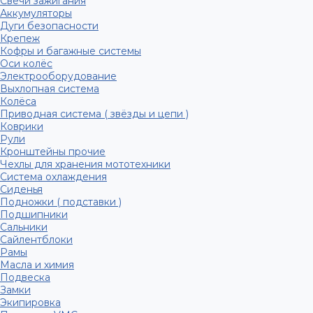
Свечи зажигания
Аккумуляторы
Дуги безопасности
Крепеж
Кофры и багажные системы
Оси колёс
Электрооборудование
Выхлопная система
Колёса
Приводная система ( звёзды и цепи )
Коврики
Рули
Кронштейны прочие
Чехлы для хранения мототехники
Система охлаждения
Сиденья
Подножки ( подставки )
Подшипники
Сальники
Сайлентблоки
Рамы
Масла и химия
Подвеска
Замки
Экипировка