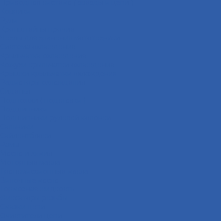
Приводная система ( звёзды и цепи )
Коврики
Рули
Кронштейны прочие
Чехлы для хранения мототехники
Система охлаждения
Крыльчатка охлаждения
Кожухи крыльчатки охлаждения
Крышки крыльчатки охлаждения
Радиаторы охлаждения
Сиденья
Подножки ( подставки )
Подшипники
Подшипники рулевой колонки
Сальники
Сайлентблоки
Рамы
Масла и химия
Моторные масла
Трансмиссионные масла
Вилочные масла
Тормозная жидкость
Фиксаторы резьбы
Смазки цепи
Очистители цепи