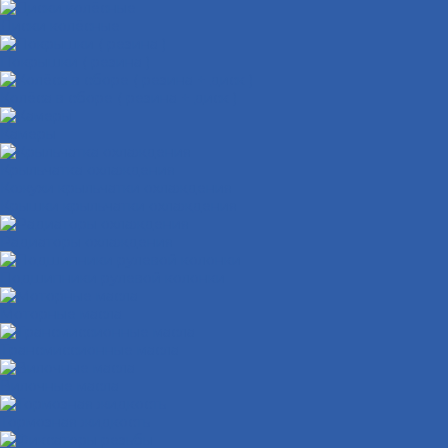
Диски колёсные
Покрышки ( резина )
Колёса в сборе ( резина + диск )
Камеры
Крыльчатка охлаждения
Кожухи крыльчатки охлаждения
Крышки крыльчатки охлаждения
Радиаторы охлаждения
Подшипники рулевой колонки
Моторные масла
Трансмиссионные масла
Вилочные масла
Тормозная жидкость