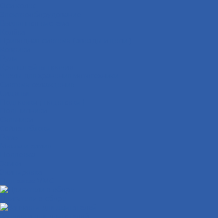
Оси колёс
Электрооборудование
Выхлопная система
Колёса
Приводная система ( звёзды и цепи )
Коврики
Рули
Кронштейны прочие
Чехлы для хранения мототехники
Система охлаждения
Сиденья
Подножки ( подставки )
Подшипники
Сальники
Сайлентблоки
Рамы
Масла и химия
Подвеска
Замки
Экипировка
Под заказ VMC
Двигатели в сборе
Запчасти для двигателей