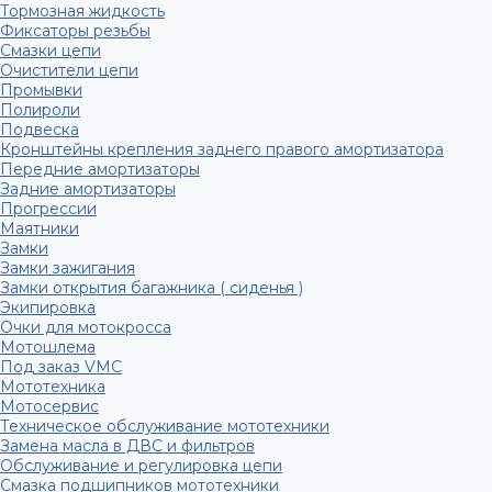
Тормозная жидкость
Фиксаторы резьбы
Смазки цепи
Очистители цепи
Промывки
Полироли
Подвеска
Кронштейны крепления заднего правого амортизатора
Передние амортизаторы
Задние амортизаторы
Прогрессии
Маятники
Замки
Замки зажигания
Замки открытия багажника ( сиденья )
Экипировка
Очки для мотокросса
Мотошлема
Под заказ VMC
Мототехника
Мотосервис
Техническое обслуживание мототехники
Замена масла в ДВС и фильтров
Обслуживание и регулировка цепи
Смазка подшипников мототехники