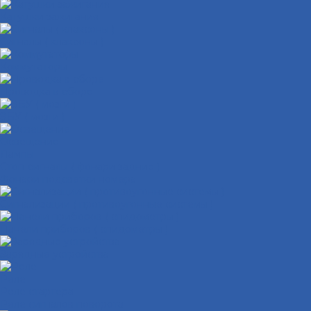
Катушки зажигания
Сигналы ( клаксоны )
Коммутаторы
Проводка в сборе
ЭБУ ( мозги )
Освещение
Лампы
Стоп-сигналы ( фонари задние )
Фонари подсветки номера
Сигнализации ( противоугонные системы )
Панели приборов ( спидометры )
Зарядные устройства
Реле
Реле стартера
Реле сигналов поворота