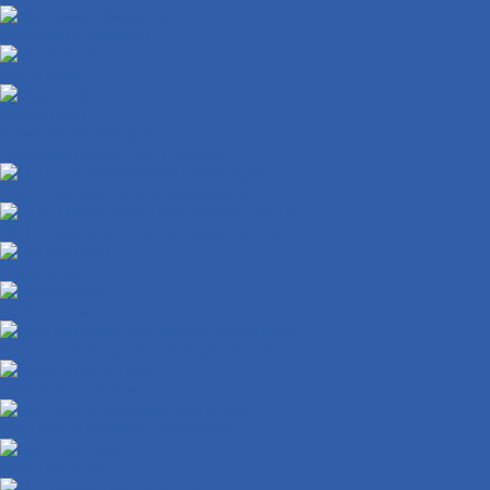
Масляные фильтры
Коленвалы
Вариаторы
Крышки вариатора
Грузиики вариатора ( ролики )
ГБЦ ( головка блока цилиндров )
ЦПГ ( цилиндро-поршневая группа )
Генераторы
Прокладки
Кронштейны крепления двигателя
Электростартеры
Картеры и крышки двигателя
Кикстартеры