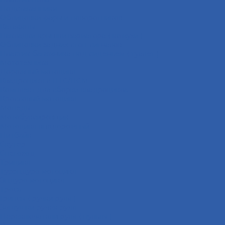
Подстаканники
Облицовки фары и поворотников
Катафоты
Накладки крышки вариатора ( кожухи )
Облицовки задних стоп-сигналов
Пластик багажника под сиденьем ( туалет )
Мототехника
Дорожный мотоцикл
Квадроцикл с ПТС/ПСМ
Комплект для сборки квадроцикла
Кроссовый мотоцикл
Мопеды
Мотобуксировщик
Мотоцикл внедорожный
Питбайк
Скутер
Снегоход
Трицикл
Турэндуро мотоцикл
Эндуро мотоцикл
Троса
Грипсы ( ручки руля )
Заглушки ручек руля
Переключатели руля ( пульты )