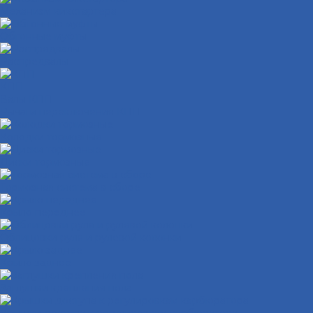
Механизм кикстартера
Обгонные муфты
Распредвалы
КПП
Валы КПП
Рычаги переключения КПП
Колодки тормозные
Диски тормозные
Тормозная система в сборе
Крыло переднее
Облицовки руля и рулевой колонки
Крыло заднее
Заглушки крепления пола