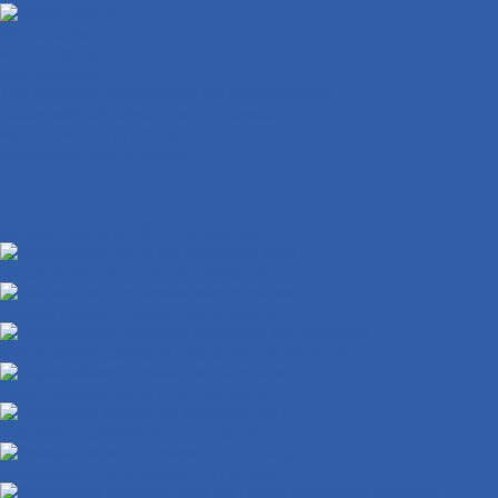
Мотошлема
Мототехника
Мотосервис
Техническое обслуживание мототехники
Гарантийный ремонт мототехники
Хранение мототехники
Эвакуация мототехники
Замена масла в ДВС и фильтров
Обслуживание и регулировка цепи
Смазка подшипников мототехники
Регулировка зазоров клапанов мотоциклов
Гарантийный ремонт мотоциклов
Сезонное хранение мототехники
Эвакуация мототехники по городу