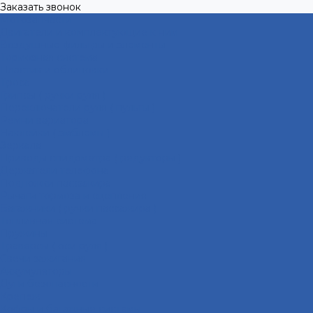
Заказать звонок
Мотозапчасти
Двигатели и комплектующие к ним
Воздушные фильтры и элементы
Тормозная система
Пластик и облицовки
Троса
Грипсы ( ручки руля )
Переключатели руля ( пульты )
Ремни вариатора
Наклейки ( эмблемы )
Зеркала
Приводы спидометра ( редукторы )
Держатели телефона
Подножки пассажира
Рычаги тормоза и сцепления
Багажники ( ручки пассажира )
Топливная система
Пружины
Траверсы ( оси руля )
Свечи зажигания
Аккумуляторы
Дуги безопасности
Крепеж
Кофры и багажные системы