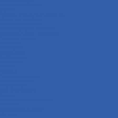
Ремни вариатора
Наклейки ( эмблемы )
Зеркала
Приводы спидометра ( редукторы )
Держатели телефона
Подножки пассажира
Рычаги тормоза и сцепления
Багажники ( ручки пассажира )
Топливная система
Бензобаки
Бензокраны
Бензонасосы
Карбюраторы
Инжекторы
Шланги
Пружины
Траверсы ( оси руля )
Свечи зажигания
Аккумуляторы
Дуги безопасности
Крепеж
Кофры и багажные системы
Оси колёс
Электрооборудование
Датчики