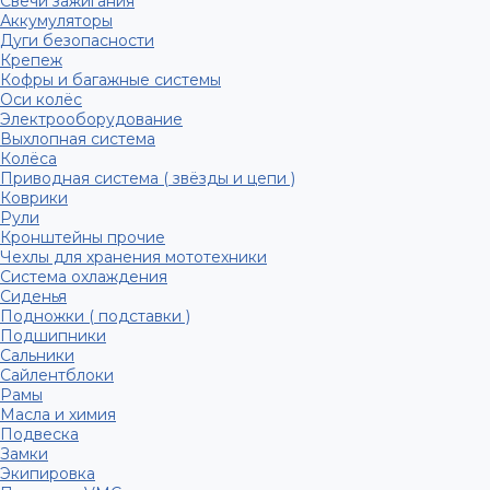
Свечи зажигания
Аккумуляторы
Дуги безопасности
Крепеж
Кофры и багажные системы
Оси колёс
Электрооборудование
Выхлопная система
Колёса
Приводная система ( звёзды и цепи )
Коврики
Рули
Кронштейны прочие
Чехлы для хранения мототехники
Система охлаждения
Сиденья
Подножки ( подставки )
Подшипники
Сальники
Сайлентблоки
Рамы
Масла и химия
Подвеска
Замки
Экипировка