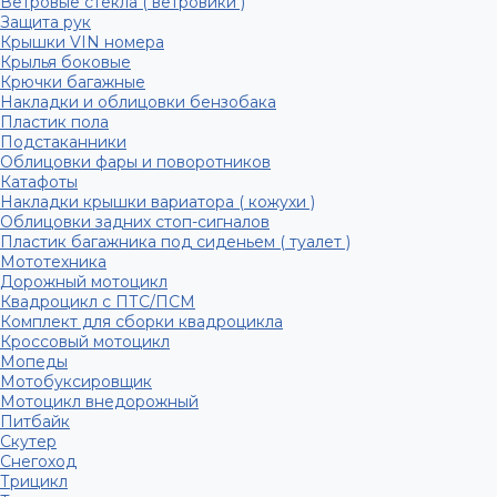
Ветровые стекла ( ветровики )
Защита рук
Крышки VIN номера
Крылья боковые
Крючки багажные
Накладки и облицовки бензобака
Пластик пола
Подстаканники
Облицовки фары и поворотников
Катафоты
Накладки крышки вариатора ( кожухи )
Облицовки задних стоп-сигналов
Пластик багажника под сиденьем ( туалет )
Мототехника
Дорожный мотоцикл
Квадроцикл с ПТС/ПСМ
Комплект для сборки квадроцикла
Кроссовый мотоцикл
Мопеды
Мотобуксировщик
Мотоцикл внедорожный
Питбайк
Скутер
Снегоход
Трицикл