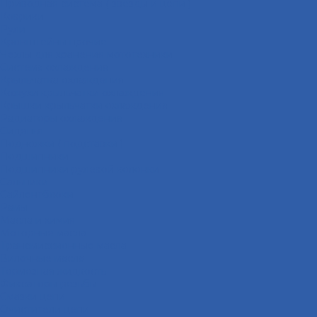
Приводная система ( звёзды и цепи )
Коврики
Рули
Кронштейны прочие
Чехлы для хранения мототехники
Система охлаждения
Крыльчатка охлаждения
Кожухи крыльчатки охлаждения
Крышки крыльчатки охлаждения
Радиаторы охлаждения
Сиденья
Подножки ( подставки )
Подшипники
Подшипники рулевой колонки
Сальники
Сайлентблоки
Рамы
Масла и химия
Моторные масла
Трансмиссионные масла
Вилочные масла
Тормозная жидкость
Фиксаторы резьбы
Смазки цепи
Очистители цепи