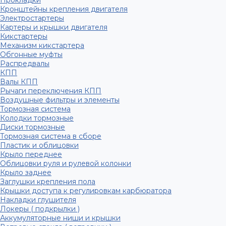
Прокладки
Кронштейны крепления двигателя
Электростартеры
Картеры и крышки двигателя
Кикстартеры
Механизм кикстартера
Обгонные муфты
Распредвалы
КПП
Валы КПП
Рычаги переключения КПП
Воздушные фильтры и элементы
Тормозная система
Колодки тормозные
Диски тормозные
Тормозная система в сборе
Пластик и облицовки
Крыло переднее
Облицовки руля и рулевой колонки
Крыло заднее
Заглушки крепления пола
Крышки доступа к регулировкам карбюратора
Накладки глушителя
Локеры ( подкрылки )
Аккумуляторные ниши и крышки