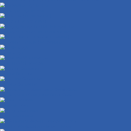
Крышки доступа к регулировкам карбюратора
Накладки глушителя
Локеры ( подкрылки )
Аккумуляторные ниши и крышки
Ветровые стекла ( ветровики )
Защита рук
Крышки VIN номера
Крылья боковые
Крючки багажные
Накладки и облицовки бензобака
Пластик пола
Подстаканники
Облицовки фары и поворотников