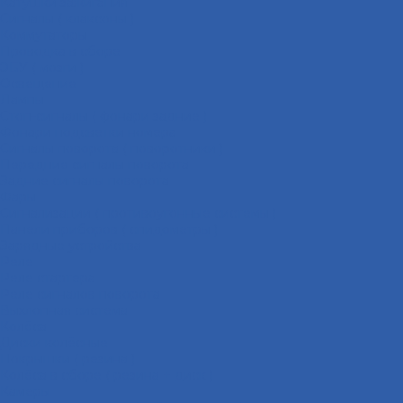
Катушки зажигания
Сигналы ( клаксоны )
Коммутаторы
Проводка в сборе
ЭБУ ( мозги )
Освещение
Лампы
Стоп-сигналы ( фонари задние )
Фонари подсветки номера
Сигналы поворота ( поворотники )
Передние сигналы поворота
Задние сигналы поворота
Фары
Сигнализации ( противоугонные системы )
Панели приборов ( спидометры )
Зарядные устройства
Реле
Реле стартера
Реле сигналов поворота
Выхлопная система
Колёса
Диски колёсные
Покрышки ( резина )
Колёса в сборе ( резина + диск )
Камеры