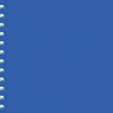
Фиксаторы резьбы
Смазки цепи
Очистители цепи
Промывки
Полироли
Кронштейны крепления заднего правого амортизатора
Передние амортизаторы
Задние амортизаторы
Прогрессии
Маятники
Замки зажигания
Замки открытия багажника ( сиденья )
Очки для мотокросса