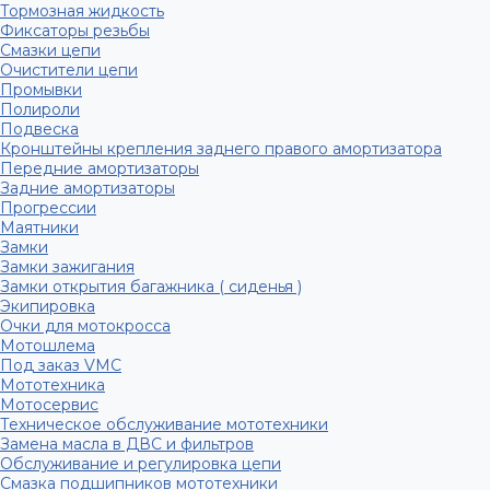
Тормозная жидкость
Фиксаторы резьбы
Смазки цепи
Очистители цепи
Промывки
Полироли
Подвеска
Кронштейны крепления заднего правого амортизатора
Передние амортизаторы
Задние амортизаторы
Прогрессии
Маятники
Замки
Замки зажигания
Замки открытия багажника ( сиденья )
Экипировка
Очки для мотокросса
Мотошлема
Под заказ VMC
Мототехника
Мотосервис
Техническое обслуживание мототехники
Замена масла в ДВС и фильтров
Обслуживание и регулировка цепи
Смазка подшипников мототехники