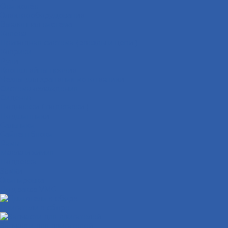
Оси колёс
Электрооборудование
Выхлопная система
Колёса
Приводная система ( звёзды и цепи )
Коврики
Рули
Кронштейны прочие
Чехлы для хранения мототехники
Система охлаждения
Сиденья
Подножки ( подставки )
Подшипники
Сальники
Сайлентблоки
Рамы
Масла и химия
Подвеска
Замки
Экипировка
Под заказ VMC
Двигатели в сборе
Запчасти для двигателей