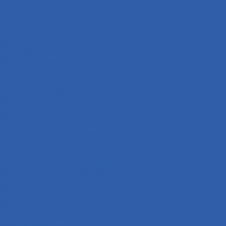
Распредвалы
КПП
Валы КПП
Рычаги переключения КПП
Воздушные фильтры и элементы
Тормозная система
Колодки тормозные
Диски тормозные
Тормозная система в сборе
Пластик и облицовки
Крыло переднее
Облицовки руля и рулевой колонки
Крыло заднее
Заглушки крепления пола
Крышки доступа к регулировкам карбюратора
Накладки глушителя
Локеры ( подкрылки )
Аккумуляторные ниши и крышки
Ветровые стекла ( ветровики )
Защита рук
Крышки VIN номера
Крылья боковые
Крючки багажные
Накладки и облицовки бензобака
Пластик пола