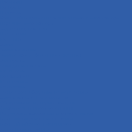
Промывки
Полироли
Подвеска
Кронштейны крепления заднего правого амортизатора
Передние амортизаторы
Задние амортизаторы
Прогрессии
Маятники
Замки
Замки зажигания
Замки открытия багажника ( сиденья )
Экипировка
Очки для мотокросса
Мотошлема
Под заказ VMC
Мототехника
Мотосервис
Техническое обслуживание мототехники
Замена масла в ДВС и фильтров
Обслуживание и регулировка цепи
Смазка подшипников мототехники
Регулировка зазоров клапанов мотоциклов
Гарантийный ремонт мототехники
Гарантийный ремонт мотоциклов
Хранение мототехники