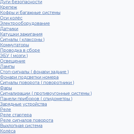
Дуги безопасности
Крепеж
Кофры и багажные системы
Оси колёс
Электрооборудование
Датчики
Катушки зажигания
Сигналы ( клаксоны )
Коммутаторы
Проводка в сборе
ЭБУ ( мозги )
Освещение
Лампы
Стоп-сигналы ( фонари задние )
Фонари подсветки номера
Сигналы поворота ( поворотники )
Фары
Сигнализации ( противоугонные системы )
Панели приборов ( спидометры )
Зарядные устройства
Реле
Реле стартера
Реле сигналов поворота
Выхлопная система
Колёса