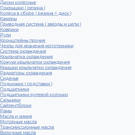
Диски колёсные
Покрышки ( резина )
Колёса в сборе ( резина + диск )
Камеры
Приводная система ( звёзды и цепи )
Коврики
Рули
Кронштейны прочие
Чехлы для хранения мототехники
Система охлаждения
Крыльчатка охлаждения
Кожухи крыльчатки охлаждения
Крышки крыльчатки охлаждения
Радиаторы охлаждения
Сиденья
Подножки ( подставки )
Подшипники
Подшипники рулевой колонки
Сальники
Сайлентблоки
Рамы
Масла и химия
Моторные масла
Трансмиссионные масла
Вилочные масла