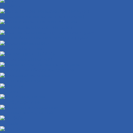
Катафоты
Накладки крышки вариатора ( кожухи )
Облицовки задних стоп-сигналов
Пластик багажника под сиденьем ( туалет )
Дорожный мотоцикл
Квадроцикл с ПТС/ПСМ
Комплект для сборки квадроцикла
Кроссовый мотоцикл
Мопеды
Мотобуксировщик
Мотоцикл внедорожный
Питбайк