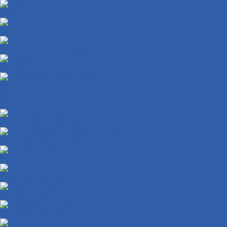
Диски колёсные
Покрышки ( резина )
Колёса в сборе ( резина + диск )
Камеры
Крыльчатка охлаждения
Кожухи крыльчатки охлаждения
Крышки крыльчатки охлаждения
Радиаторы охлаждения
Подшипники рулевой колонки
Моторные масла
Трансмиссионные масла
Вилочные масла
Тормозная жидкость