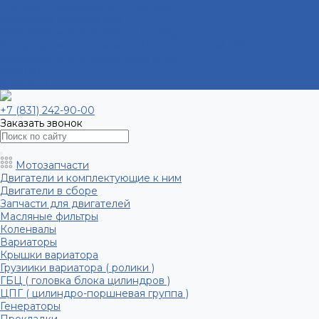
Сезонное хранение мототехники
Эвакуация мототехники
Эвакуация мототехники по городу
Эвакуация мототехники по Нижегородской области
Эвакуация мототехники межгород
Бренды
Контакты
+7 (831) 242-90-00
Заказать звонок
Мотозапчасти
Двигатели и комплектующие к ним
Двигатели в сборе
Запчасти для двигателей
Масляные фильтры
Коленвалы
Вариаторы
Крышки вариатора
Грузиики вариатора ( ролики )
ГБЦ ( головка блока цилиндров )
ЦПГ ( цилиндро-поршневая группа )
Генераторы