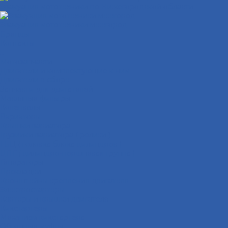
Эвакуация мототехники по Нижегородской области
Эвакуация мототехники межгород
Бренды
Контакты
...
Мотозапчасти
Двигатели и комплектующие к ним
Двигатели в сборе
Запчасти для двигателей
Масляные фильтры
Коленвалы
Вариаторы
Крышки вариатора
Грузиики вариатора ( ролики )
ГБЦ ( головка блока цилиндров )
ЦПГ ( цилиндро-поршневая группа )
Генераторы
Прокладки
Кронштейны крепления двигателя
Электростартеры
Картеры и крышки двигателя
Кикстартеры
Механизм кикстартера
Обгонные муфты