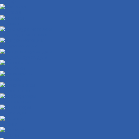
Скутер
Снегоход
Трицикл
Турэндуро мотоцикл
Эндуро мотоцикл
Заглушки ручек руля
Бензобаки
Бензокраны
Бензонасосы
Карбюраторы
Инжекторы
Шланги
Датчики