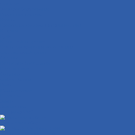
Оси колёс
Электрооборудование
Выхлопная система
Колёса
Приводная система ( звёзды и цепи )
Коврики
Рули
Кронштейны прочие
Чехлы для хранения мототехники
Система охлаждения
Сиденья
Подножки ( подставки )
Подшипники
Сальники
Сайлентблоки
Рамы
Масла и химия
Подвеска
Замки
Экипировка
Под заказ VMC
Двигатели в сборе
Запчасти для двигателей