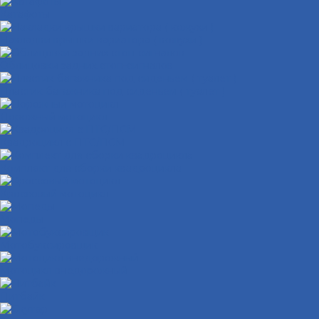
Катафоты
Накладки крышки вариатора ( кожухи )
Облицовки задних стоп-сигналов
Пластик багажника под сиденьем ( туалет )
Дорожный мотоцикл
Квадроцикл с ПТС/ПСМ
Комплект для сборки квадроцикла
Кроссовый мотоцикл
Мопеды
Мотобуксировщик
Мотоцикл внедорожный
Питбайк