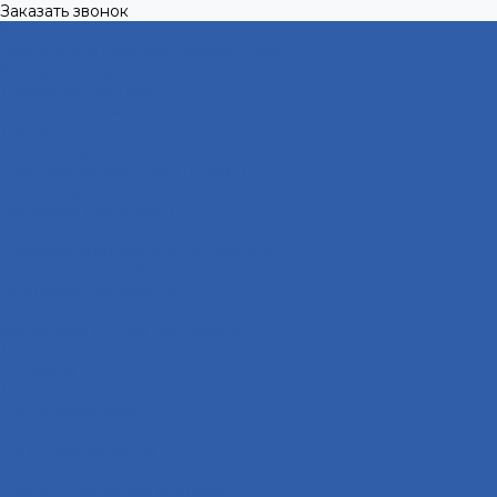
Заказать звонок
Мотозапчасти
Двигатели и комплектующие к ним
Воздушные фильтры и элементы
Тормозная система
Пластик и облицовки
Троса
Грипсы ( ручки руля )
Переключатели руля ( пульты )
Ремни вариатора
Наклейки ( эмблемы )
Зеркала
Приводы спидометра ( редукторы )
Держатели телефона
Подножки пассажира
Рычаги тормоза и сцепления
Багажники ( ручки пассажира )
Топливная система
Пружины
Траверсы ( оси руля )
Свечи зажигания
Аккумуляторы
Дуги безопасности
Крепеж
Кофры и багажные системы