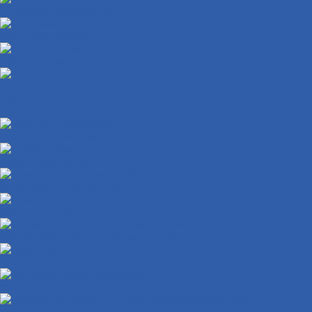
Механизм кикстартера
Обгонные муфты
Распредвалы
КПП
Валы КПП
Рычаги переключения КПП
Колодки тормозные
Диски тормозные
Тормозная система в сборе
Крыло переднее
Облицовки руля и рулевой колонки
Крыло заднее
Заглушки крепления пола