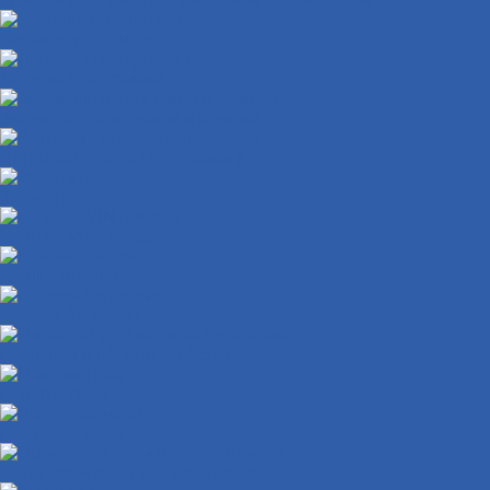
Крышки доступа к регулировкам карбюратора
Накладки глушителя
Локеры ( подкрылки )
Аккумуляторные ниши и крышки
Ветровые стекла ( ветровики )
Защита рук
Крышки VIN номера
Крылья боковые
Крючки багажные
Накладки и облицовки бензобака
Пластик пола
Подстаканники
Облицовки фары и поворотников