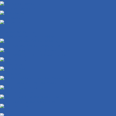
Масляные фильтры
Коленвалы
Вариаторы
Крышки вариатора
Грузиики вариатора ( ролики )
ГБЦ ( головка блока цилиндров )
ЦПГ ( цилиндро-поршневая группа )
Генераторы
Прокладки
Кронштейны крепления двигателя
Электростартеры
Картеры и крышки двигателя
Кикстартеры