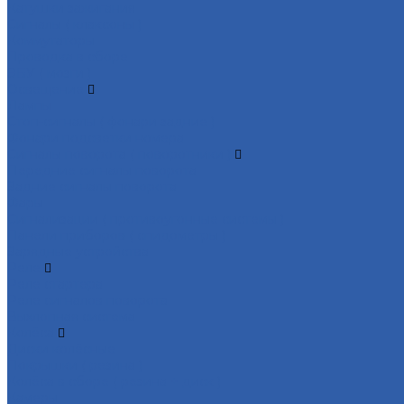
Катушки зажигания
Сигналы ( клаксоны )
Коммутаторы
Проводка в сборе
ЭБУ ( мозги )
Освещение
Лампы
Стоп-сигналы ( фонари задние )
Фонари подсветки номера
Сигналы поворота ( поворотники )
Передние сигналы поворота
Задние сигналы поворота
Фары
Сигнализации ( противоугонные системы )
Панели приборов ( спидометры )
Зарядные устройства
Реле
Реле стартера
Реле сигналов поворота
Выхлопная система
Колёса
Диски колёсные
Покрышки ( резина )
Колёса в сборе ( резина + диск )
Камеры