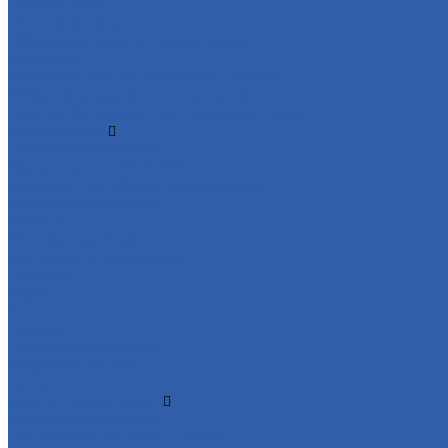
Пластик пола
Подстаканники
Облицовки фары и поворотников
Катафоты
Накладки крышки вариатора ( кожухи )
Облицовки задних стоп-сигналов
Пластик багажника под сиденьем ( туалет )
Мототехника
Дорожный мотоцикл
Квадроцикл с ПТС/ПСМ
Комплект для сборки квадроцикла
Кроссовый мотоцикл
Мопеды
Мотобуксировщик
Мотоцикл внедорожный
Питбайк
Скутер
Снегоход
Трицикл
Турэндуро мотоцикл
Эндуро мотоцикл
Троса
Грипсы ( ручки руля )
Заглушки ручек руля
Переключатели руля ( пульты )