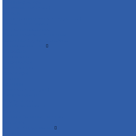
Ремни вариатора
Наклейки ( эмблемы )
Зеркала
Приводы спидометра ( редукторы )
Держатели телефона
Подножки пассажира
Рычаги тормоза и сцепления
Багажники ( ручки пассажира )
Топливная система
Бензобаки
Бензокраны
Бензонасосы
Карбюраторы
Инжекторы
Шланги
Пружины
Траверсы ( оси руля )
Свечи зажигания
Аккумуляторы
Дуги безопасности
Крепеж
Кофры и багажные системы
Оси колёс
Электрооборудование
Датчики