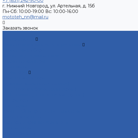
+7 (831) 242-90-00
г. Нижний Новгород, ул. Артельная, д. 15б
Пн-Сб: 10:00-19:00 Вс: 10:00-16:00
mototeh_nn@mail.ru
Заказать звонок
...
Мотозапчасти
Двигатели и комплектующие к ним
Двигатели в сборе
Запчасти для двигателей
Масляные фильтры
Коленвалы
Вариаторы
Крышки вариатора
Грузиики вариатора ( ролики )
ГБЦ ( головка блока цилиндров )
ЦПГ ( цилиндро-поршневая группа )
Генераторы
Прокладки
Кронштейны крепления двигателя
Электростартеры
Картеры и крышки двигателя
Кикстартеры
Механизм кикстартера