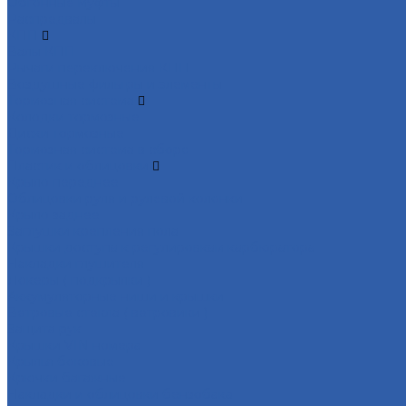
Обгонные муфты
Распредвалы
КПП
Валы КПП
Рычаги переключения КПП
Воздушные фильтры и элементы
Тормозная система
Колодки тормозные
Диски тормозные
Тормозная система в сборе
Пластик и облицовки
Крыло переднее
Облицовки руля и рулевой колонки
Крыло заднее
Заглушки крепления пола
Крышки доступа к регулировкам карбюратора
Накладки глушителя
Локеры ( подкрылки )
Аккумуляторные ниши и крышки
Ветровые стекла ( ветровики )
Защита рук
Крышки VIN номера
Крылья боковые
Крючки багажные
Накладки и облицовки бензобака