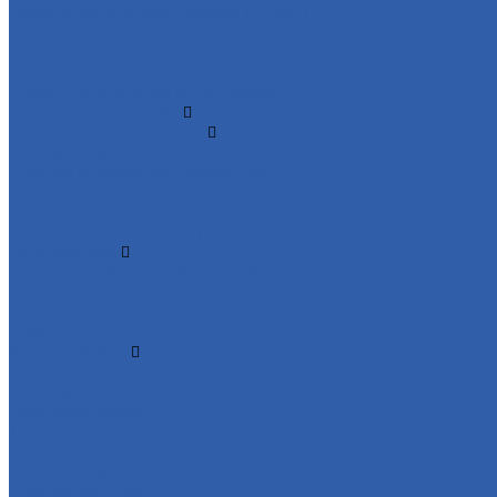
Приводная система ( звёзды и цепи )
Коврики
Рули
Кронштейны прочие
Чехлы для хранения мототехники
Система охлаждения
Крыльчатка охлаждения
Кожухи крыльчатки охлаждения
Крышки крыльчатки охлаждения
Радиаторы охлаждения
Сиденья
Подножки ( подставки )
Подшипники
Подшипники рулевой колонки
Сальники
Сайлентблоки
Рамы
Масла и химия
Моторные масла
Трансмиссионные масла
Вилочные масла
Тормозная жидкость
Фиксаторы резьбы
Смазки цепи
Очистители цепи