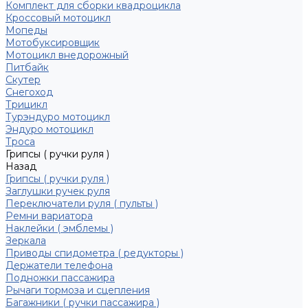
Комплект для сборки квадроцикла
Кроссовый мотоцикл
Мопеды
Мотобуксировщик
Мотоцикл внедорожный
Питбайк
Скутер
Снегоход
Трицикл
Турэндуро мотоцикл
Эндуро мотоцикл
Троса
Грипсы ( ручки руля )
Назад
Грипсы ( ручки руля )
Заглушки ручек руля
Переключатели руля ( пульты )
Ремни вариатора
Наклейки ( эмблемы )
Зеркала
Приводы спидометра ( редукторы )
Держатели телефона
Подножки пассажира
Рычаги тормоза и сцепления
Багажники ( ручки пассажира )