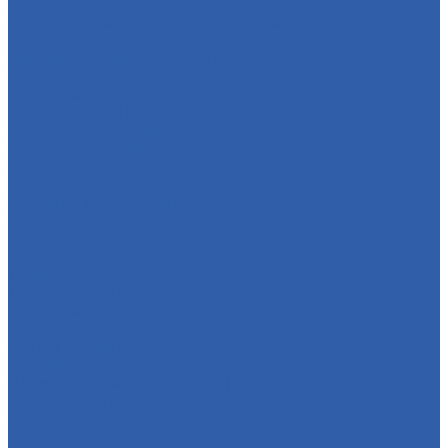
Катафоты
Накладки крышки вариатора ( кожухи )
Облицовки задних стоп-сигналов
Пластик багажника под сиденьем ( туалет )
Мототехника
Дорожный мотоцикл
Квадроцикл с ПТС/ПСМ
Комплект для сборки квадроцикла
Кроссовый мотоцикл
Мопеды
Мотобуксировщик
Мотоцикл внедорожный
Питбайк
Скутер
Снегоход
Трицикл
Турэндуро мотоцикл
Эндуро мотоцикл
Троса
Грипсы ( ручки руля )
Заглушки ручек руля
Переключатели руля ( пульты )
Ремни вариатора
Наклейки ( эмблемы )
Зеркала