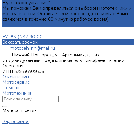
Нужна консультация?
Мы поможем Вам определиться с выбором мототехники и
мотозапчастей. Оставьте свой вопрос здесь, и мы с Вами
свяжемся в течение 60 минут (в рабочее время).
Задать вопрос
+7 (831) 242-90-00
Заказать звонок
mototeh_nn@mail.ru
г. Нижний Новгород, ул. Артельная, д. 15б
Индивидуальный предприниматель Тимофеев Евгений
Олегович
ИНН 525636305606
О компании
Мотосервис
Помощь
Мототехника
Мы в соц. сетях
Карта сайта