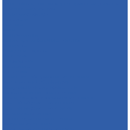
Кронштейны крепления заднего правого амортизатора
Передние амортизаторы
Задние амортизаторы
Прогрессии
Маятники
Замки
Замки зажигания
Замки открытия багажника ( сиденья )
Экипировка
Очки для мотокросса
Мотошлема
Под заказ VMC
Мототехника
Мотосервис
Техническое обслуживание мототехники
Замена масла в ДВС и фильтров
Обслуживание и регулировка цепи
Смазка подшипников мототехники
Регулировка зазоров клапанов мотоциклов
Гарантийный ремонт мототехники
Гарантийный ремонт мотоциклов
Хранение мототехники
Сезонное хранение мототехники
Эвакуация мототехники
Эвакуация мототехники по городу