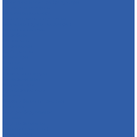
Приводы спидометра ( редукторы )
Держатели телефона
Подножки пассажира
Рычаги тормоза и сцепления
Багажники ( ручки пассажира )
Топливная система
Бензобаки
Бензокраны
Бензонасосы
Карбюраторы
Инжекторы
Шланги
Пружины
Траверсы ( оси руля )
Свечи зажигания
Аккумуляторы
Дуги безопасности
Крепеж
Кофры и багажные системы
Оси колёс
Электрооборудование
Датчики
Катушки зажигания
Сигналы ( клаксоны )
Коммутаторы