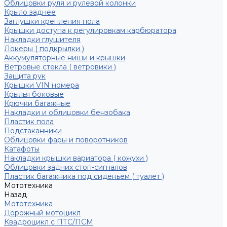
Облицовки руля и рулевой колонки
Крыло заднее
Заглушки крепления пола
Крышки доступа к регулировкам карбюратора
Накладки глушителя
Локеры ( подкрылки )
Аккумуляторные ниши и крышки
Ветровые стекла ( ветровики )
Защита рук
Крышки VIN номера
Крылья боковые
Крючки багажные
Накладки и облицовки бензобака
Пластик пола
Подстаканники
Облицовки фары и поворотников
Катафоты
Накладки крышки вариатора ( кожухи )
Облицовки задних стоп-сигналов
Пластик багажника под сиденьем ( туалет )
Мототехника
Назад
Мототехника
Дорожный мотоцикл
Квадроцикл с ПТС/ПСМ