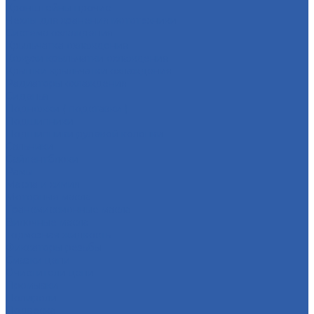
Кронштейны прочие
Чехлы для хранения мототехники
Система охлаждения
Крыльчатка охлаждения
Кожухи крыльчатки охлаждения
Крышки крыльчатки охлаждения
Радиаторы охлаждения
Сиденья
Подножки ( подставки )
Подшипники
Подшипники рулевой колонки
Сальники
Сайлентблоки
Рамы
Масла и химия
Моторные масла
Трансмиссионные масла
Вилочные масла
Тормозная жидкость
Фиксаторы резьбы
Смазки цепи
Очистители цепи
Промывки
Полироли
Подвеска