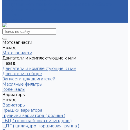
Эвакуация мототехники по Нижегородской области
Эвакуация мототехники межгород
Бренды
Контакты
Мотозапчасти
Назад
Мотозапчасти
Двигатели и комплектующие к ним
Назад
Двигатели и комплектующие к ним
Двигатели в сборе
Запчасти для двигателей
Масляные фильтры
Коленвалы
Вариаторы
Назад
Вариаторы
Крышки вариатора
Грузиики вариатора ( ролики )
ГБЦ ( головка блока цилиндров )
ЦПГ ( цилиндро-поршневая группа )