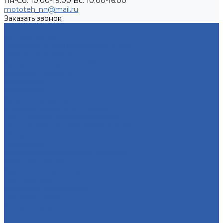
Пн-Сб: 10:00-19:00 Вс: 10:00-16:00
mototeh_nn@mail.ru
Заказать звонок
...
Мотозапчасти
Двигатели и комплектующие к ним
Двигатели в сборе
Запчасти для двигателей
Масляные фильтры
Коленвалы
Вариаторы
Крышки вариатора
Грузиики вариатора ( ролики )
ГБЦ ( головка блока цилиндров )
ЦПГ ( цилиндро-поршневая группа )
Генераторы
Прокладки
Кронштейны крепления двигателя
Электростартеры
Картеры и крышки двигателя
Кикстартеры
Механизм кикстартера
Обгонные муфты
Распредвалы
КПП