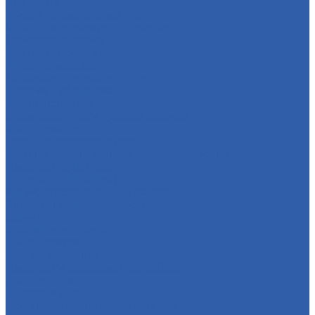
Валы КПП
Рычаги переключения КПП
Воздушные фильтры и элементы
Тормозная система
Колодки тормозные
Диски тормозные
Тормозная система в сборе
Пластик и облицовки
Крыло переднее
Облицовки руля и рулевой колонки
Крыло заднее
Заглушки крепления пола
Крышки доступа к регулировкам карбюратора
Накладки глушителя
Локеры ( подкрылки )
Аккумуляторные ниши и крышки
Ветровые стекла ( ветровики )
Защита рук
Крышки VIN номера
Крылья боковые
Крючки багажные
Накладки и облицовки бензобака
Пластик пола
Подстаканники
Облицовки фары и поворотников