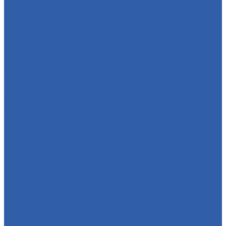
Проводка в сборе
ЭБУ ( мозги )
Освещение
Лампы
Стоп-сигналы ( фонари задние )
Фонари подсветки номера
Сигналы поворота ( поворотники )
Передние сигналы поворота
Задние сигналы поворота
Фары
Сигнализации ( противоугонные системы )
Панели приборов ( спидометры )
Зарядные устройства
Реле
Реле стартера
Реле сигналов поворота
Выхлопная система
Колёса
Диски колёсные
Покрышки ( резина )
Колёса в сборе ( резина + диск )
Камеры
Приводная система ( звёзды и цепи )
Коврики
Рули