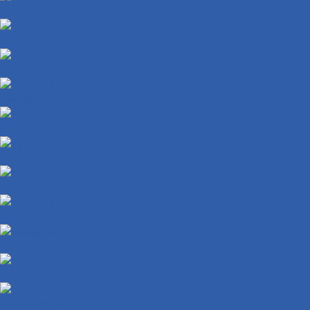
Мотоцикл внедорожный
Питбайк
Скутер
Снегоход
Трицикл
Турэндуро мотоцикл
Эндуро мотоцикл
Заглушки ручек руля
Бензобаки
Бензокраны
Бензонасосы