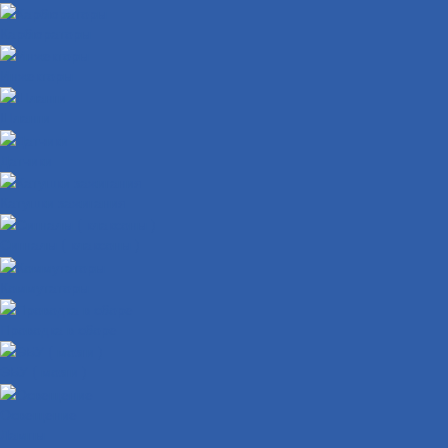
Карбюраторы
Инжекторы
Шланги
Датчики
Катушки зажигания
Сигналы ( клаксоны )
Коммутаторы
Проводка в сборе
ЭБУ ( мозги )
Освещение
Лампы