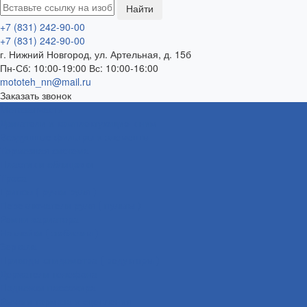
+7 (831) 242-90-00
+7 (831) 242-90-00
г. Нижний Новгород, ул. Артельная, д. 15б
Пн-Сб: 10:00-19:00 Вс: 10:00-16:00
mototeh_nn@mail.ru
Заказать звонок
Мотозапчасти
Двигатели и комплектующие к ним
Воздушные фильтры и элементы
Тормозная система
Пластик и облицовки
Троса
Грипсы ( ручки руля )
Переключатели руля ( пульты )
Ремни вариатора
Наклейки ( эмблемы )
Зеркала
Приводы спидометра ( редукторы )
Держатели телефона
Подножки пассажира
Рычаги тормоза и сцепления