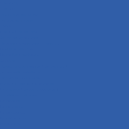
Снегоход
Трицикл
Турэндуро мотоцикл
Эндуро мотоцикл
Троса
Грипсы ( ручки руля )
Заглушки ручек руля
Переключатели руля ( пульты )
Ремни вариатора
Наклейки ( эмблемы )
Зеркала
Приводы спидометра ( редукторы )
Держатели телефона
Подножки пассажира
Рычаги тормоза и сцепления
Багажники ( ручки пассажира )
Топливная система
Бензобаки
Бензокраны
Бензонасосы
Карбюраторы
Инжекторы