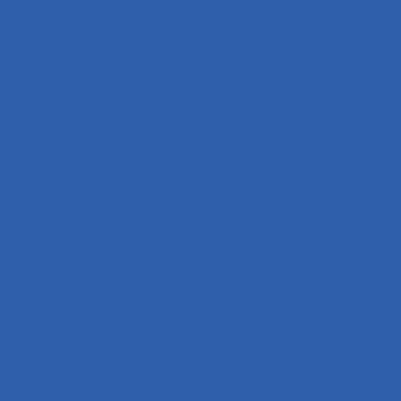
Радиаторы охлаждения
Сиденья
Подножки ( подставки )
Подшипники
Подшипники рулевой колонки
Сальники
Сайлентблоки
Рамы
Масла и химия
Моторные масла
Трансмиссионные масла
Вилочные масла
Тормозная жидкость
Фиксаторы резьбы
Смазки цепи
Очистители цепи
Промывки
Полироли
Подвеска
Кронштейны крепления заднего правого амортизатора
Передние амортизаторы
Задние амортизаторы
Прогрессии