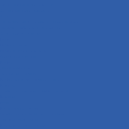
Передние сигналы поворота
Задние сигналы поворота
Фары
Сигнализации ( противоугонные системы )
Панели приборов ( спидометры )
Зарядные устройства
Реле
Реле стартера
Реле сигналов поворота
Выхлопная система
Колёса
Диски колёсные
Покрышки ( резина )
Колёса в сборе ( резина + диск )
Камеры
Приводная система ( звёзды и цепи )
Коврики
Рули
Кронштейны прочие
Чехлы для хранения мототехники
Система охлаждения
Крыльчатка охлаждения