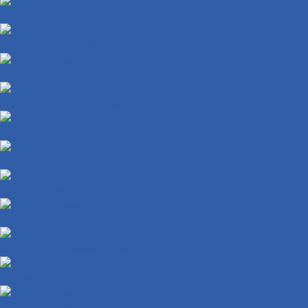
Накладки глушителя
Локеры ( подкрылки )
Аккумуляторные ниши и крышки
Ветровые стекла ( ветровики )
Защита рук
Крышки VIN номера
Крылья боковые
Крючки багажные
Накладки и облицовки бензобака
Пластик пола
Подстаканники