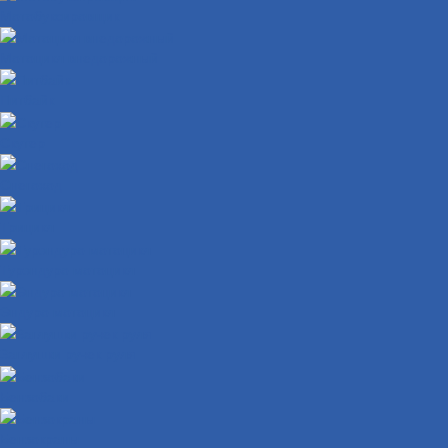
Мотобуксировщик
Мотоцикл внедорожный
Питбайк
Скутер
Снегоход
Трицикл
Турэндуро мотоцикл
Эндуро мотоцикл
Заглушки ручек руля
Бензобаки
Бензокраны