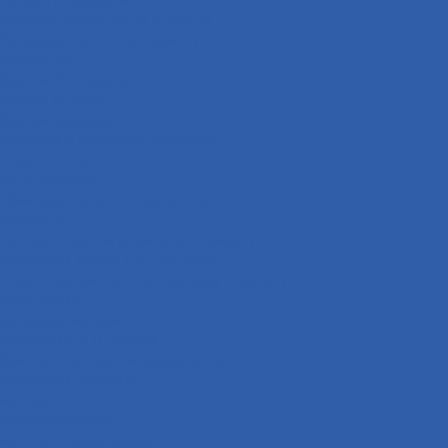
Аккумуляторные ниши и крышки
Ветровые стекла ( ветровики )
Защита рук
Крышки VIN номера
Крылья боковые
Крючки багажные
Накладки и облицовки бензобака
Пластик пола
Подстаканники
Облицовки фары и поворотников
Катафоты
Накладки крышки вариатора ( кожухи )
Облицовки задних стоп-сигналов
Пластик багажника под сиденьем ( туалет )
Мототехника
Дорожный мотоцикл
Квадроцикл с ПТС/ПСМ
Комплект для сборки квадроцикла
Кроссовый мотоцикл
Мопеды
Мотобуксировщик
Мотоцикл внедорожный