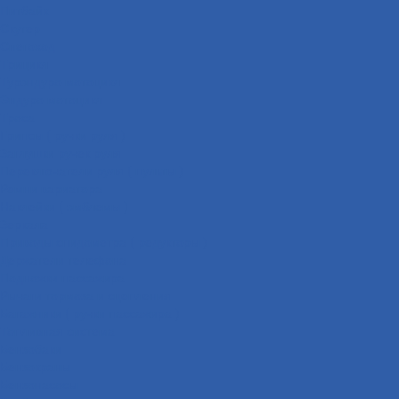
Питбайк
Скутер
Снегоход
Трицикл
Турэндуро мотоцикл
Эндуро мотоцикл
Троса
Грипсы ( ручки руля )
Заглушки ручек руля
Переключатели руля ( пульты )
Ремни вариатора
Наклейки ( эмблемы )
Зеркала
Приводы спидометра ( редукторы )
Держатели телефона
Подножки пассажира
Рычаги тормоза и сцепления
Багажники ( ручки пассажира )
Топливная система
Бензобаки
Бензокраны
Бензонасосы