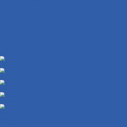
Подножки ( подставки )
Подшипники
Сальники
Сайлентблоки
Рамы
Масла и химия
Подвеска
Замки
Экипировка
Под заказ VMC
Двигатели в сборе
Запчасти для двигателей
Масляные фильтры
Коленвалы
Вариаторы
Крышки вариатора
Грузиики вариатора ( ролики )