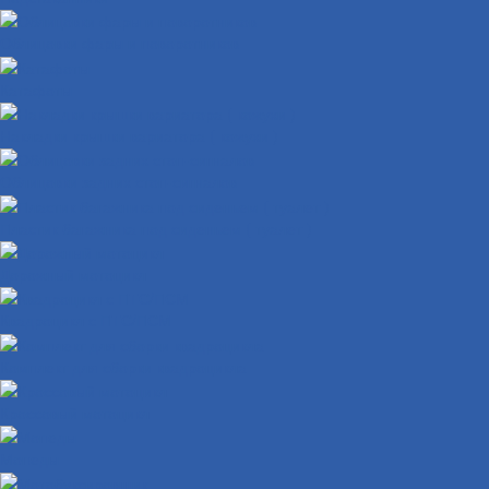
Облицовки фары и поворотников
Катафоты
Накладки крышки вариатора ( кожухи )
Облицовки задних стоп-сигналов
Пластик багажника под сиденьем ( туалет )
Дорожный мотоцикл
Квадроцикл с ПТС/ПСМ
Комплект для сборки квадроцикла
Кроссовый мотоцикл
Мопеды