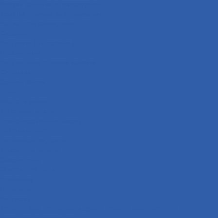
Кожухи крыльчатки охлаждения
Крышки крыльчатки охлаждения
Радиаторы охлаждения
Сиденья
Подножки ( подставки )
Подшипники
Подшипники рулевой колонки
Сальники
Сайлентблоки
Рамы
Масла и химия
Моторные масла
Трансмиссионные масла
Вилочные масла
Тормозная жидкость
Фиксаторы резьбы
Смазки цепи
Очистители цепи
Промывки
Полироли
Подвеска
Кронштейны крепления заднего правого амортизатора
Передние амортизаторы