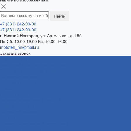
+7 (831) 242-90-00
+7 (831) 242-90-00
г. Нижний Новгород, ул. Артельная, д. 15б
Пн-Сб: 10:00-19:00 Вс: 10:00-16:00
mototeh_nn@mail.ru
Заказать звонок
Мотозапчасти
Двигатели и комплектующие к ним
Воздушные фильтры и элементы
Тормозная система
Пластик и облицовки
Троса
Грипсы ( ручки руля )
Переключатели руля ( пульты )
Ремни вариатора
Наклейки ( эмблемы )
Зеркала
Приводы спидометра ( редукторы )
Держатели телефона