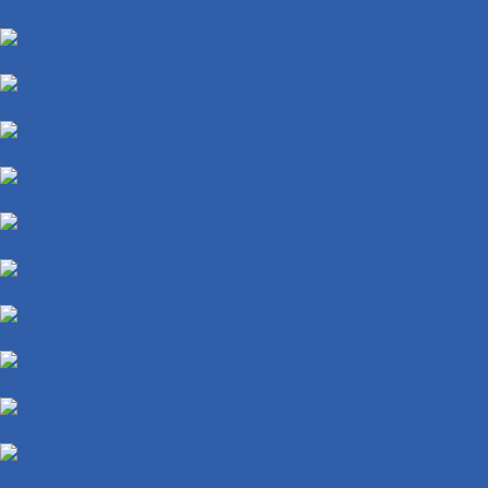
Очистители цепи
Промывки
Полироли
Кронштейны крепления заднего правого амортизатора
Передние амортизаторы
Задние амортизаторы
Прогрессии
Маятники
Замки зажигания
Замки открытия багажника ( сиденья )
Очки для мотокросса