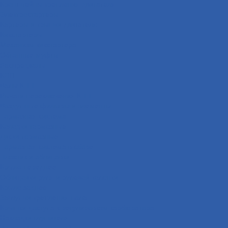
Кронштейны крепления двигателя
Электростартеры
Картеры и крышки двигателя
Кикстартеры
Механизм кикстартера
Обгонные муфты
Распредвалы
КПП
Валы КПП
Рычаги переключения КПП
Воздушные фильтры и элементы
Тормозная система
Колодки тормозные
Диски тормозные
Тормозная система в сборе
Пластик и облицовки
Крыло переднее
Облицовки руля и рулевой колонки
Крыло заднее
Заглушки крепления пола
Крышки доступа к регулировкам карбюратора
Накладки глушителя
Локеры ( подкрылки )