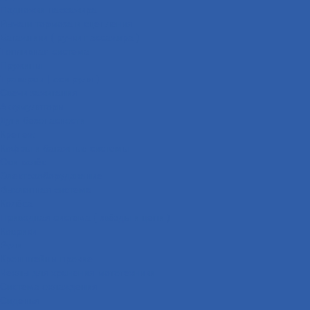
Подножки пассажира
Рычаги тормоза и сцепления
Багажники ( ручки пассажира )
Топливная система
Пружины
Траверсы ( оси руля )
Свечи зажигания
Аккумуляторы
Дуги безопасности
Крепеж
Кофры и багажные системы
Оси колёс
Электрооборудование
Выхлопная система
Колёса
Приводная система ( звёзды и цепи )
Коврики
Рули
Кронштейны прочие
Чехлы для хранения мототехники
Система охлаждения
Сиденья