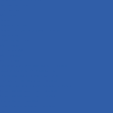
Задние амортизаторы
Прогрессии
Маятники
Замки
Замки зажигания
Замки открытия багажника ( сиденья )
Экипировка
Очки для мотокросса
Мотошлема
Под заказ VMC
Мототехника
Мотосервис
Техническое обслуживание мототехники
Замена масла в ДВС и фильтров
Обслуживание и регулировка цепи
Смазка подшипников мототехники
Регулировка зазоров клапанов мотоциклов
Гарантийный ремонт мототехники
Гарантийный ремонт мотоциклов
Хранение мототехники
Сезонное хранение мототехники
Эвакуация мототехники