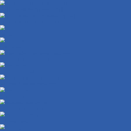
ГБЦ ( головка блока цилиндров )
ЦПГ ( цилиндро-поршневая группа )
Генераторы
Прокладки
Кронштейны крепления двигателя
Электростартеры
Картеры и крышки двигателя
Кикстартеры
Механизм кикстартера
Обгонные муфты