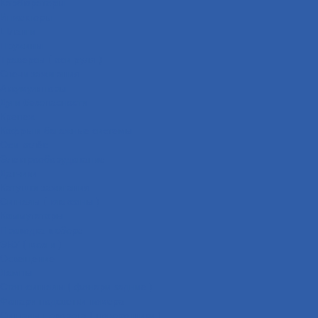
Карбюраторы
Инжекторы
Шланги
Пружины
Траверсы ( оси руля )
Свечи зажигания
Аккумуляторы
Дуги безопасности
Крепеж
Кофры и багажные системы
Оси колёс
Электрооборудование
Датчики
Катушки зажигания
Сигналы ( клаксоны )
Коммутаторы
Проводка в сборе
ЭБУ ( мозги )
Освещение
Лампы
Стоп-сигналы ( фонари задние )
Фонари подсветки номера
Сигналы поворота ( поворотники )