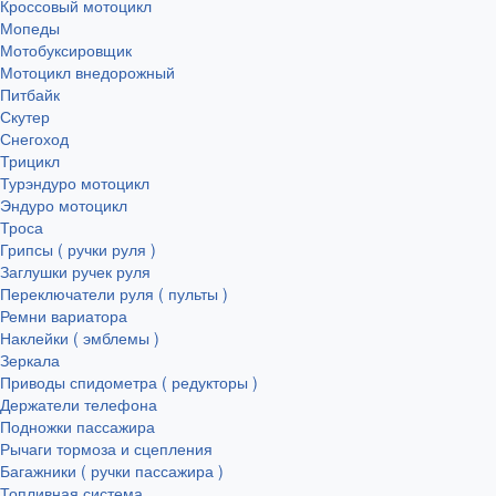
Кроссовый мотоцикл
Мопеды
Мотобуксировщик
Мотоцикл внедорожный
Питбайк
Скутер
Снегоход
Трицикл
Турэндуро мотоцикл
Эндуро мотоцикл
Троса
Грипсы ( ручки руля )
Заглушки ручек руля
Переключатели руля ( пульты )
Ремни вариатора
Наклейки ( эмблемы )
Зеркала
Приводы спидометра ( редукторы )
Держатели телефона
Подножки пассажира
Рычаги тормоза и сцепления
Багажники ( ручки пассажира )
Топливная система