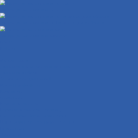
Эвакуация мототехники по городу
Эвакуация мототехники по Нижегородской области
Эвакуация мототехники межгород
Бренды
Контакты
...
Мотозапчасти
Двигатели и комплектующие к ним
Двигатели в сборе
Запчасти для двигателей
Масляные фильтры
Коленвалы
Вариаторы
Крышки вариатора
Грузиики вариатора ( ролики )
ГБЦ ( головка блока цилиндров )
ЦПГ ( цилиндро-поршневая группа )
Генераторы
Прокладки