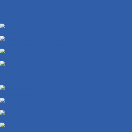
Освещение
Лампы
Стоп-сигналы ( фонари задние )
Фонари подсветки номера
Сигнализации ( противоугонные системы )
Панели приборов ( спидометры )
Зарядные устройства
Реле
Реле стартера
Реле сигналов поворота
Диски колёсные
Покрышки ( резина )
Колёса в сборе ( резина + диск )
Камеры