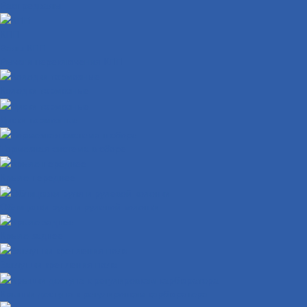
Распредвалы
КПП
Валы КПП
Рычаги переключения КПП
Колодки тормозные
Диски тормозные
Тормозная система в сборе
Крыло переднее
Облицовки руля и рулевой колонки
Крыло заднее
Заглушки крепления пола
Крышки доступа к регулировкам карбюратора