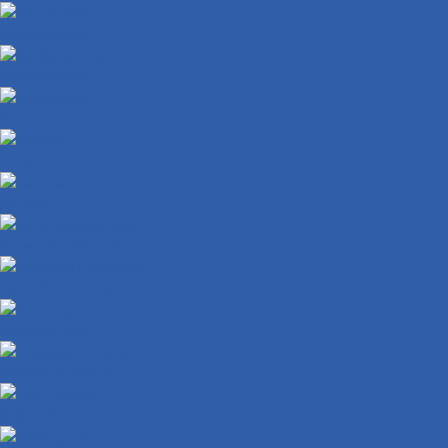
Бензонасосы
Карбюраторы
Инжекторы
Шланги
Датчики
Катушки зажигания
Сигналы ( клаксоны )
Коммутаторы
Проводка в сборе
ЭБУ ( мозги )