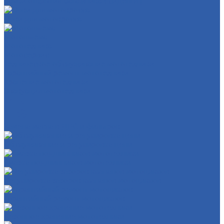
Замки открытия багажника ( сиденья )
Очки для мотокросса
Мотошлема
Мототехника
Мотосервис
Техническое обслуживание мототехники
Гарантийный ремонт мототехники
Хранение мототехники
Эвакуация мототехники
Замена масла в ДВС и фильтров
Обслуживание и регулировка цепи
Смазка подшипников мототехники
Регулировка зазоров клапанов мотоциклов
Гарантийный ремонт мотоциклов
Сезонное хранение мототехники