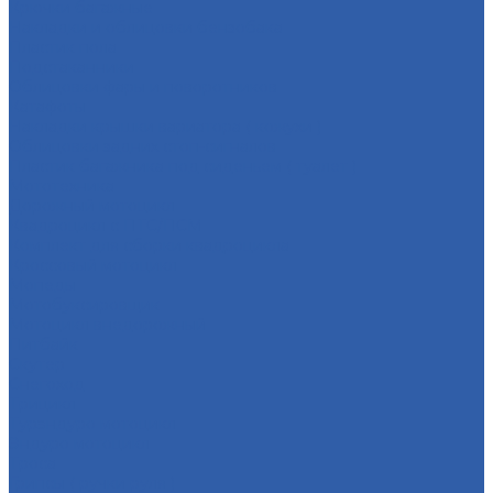
Крючки багажные
Накладки и облицовки бензобака
Пластик пола
Подстаканники
Облицовки фары и поворотников
Катафоты
Накладки крышки вариатора ( кожухи )
Облицовки задних стоп-сигналов
Пластик багажника под сиденьем ( туалет )
Мототехника
Дорожный мотоцикл
Квадроцикл с ПТС/ПСМ
Комплект для сборки квадроцикла
Кроссовый мотоцикл
Мопеды
Мотобуксировщик
Мотоцикл внедорожный
Питбайк
Скутер
Снегоход
Трицикл
Турэндуро мотоцикл
Эндуро мотоцикл
Троса
Грипсы ( ручки руля )