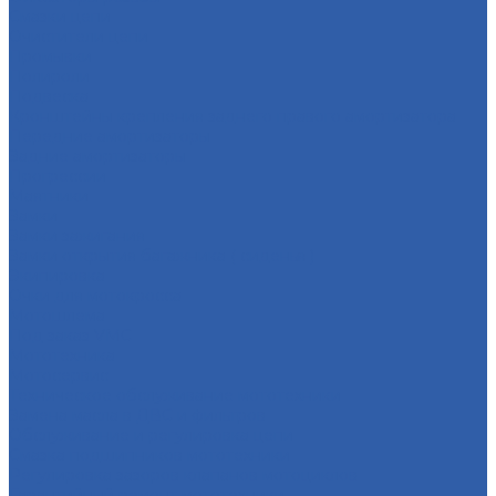
Смазки цепи
Очистители цепи
Промывки
Полироли
Подвеска
Кронштейны крепления заднего правого амортизатора
Передние амортизаторы
Задние амортизаторы
Прогрессии
Маятники
Замки
Замки зажигания
Замки открытия багажника ( сиденья )
Экипировка
Очки для мотокросса
Мотошлема
Под заказ VMC
Мототехника
Мотосервис
Техническое обслуживание мототехники
Замена масла в ДВС и фильтров
Обслуживание и регулировка цепи
Смазка подшипников мототехники
Регулировка зазоров клапанов мотоциклов
Гарантийный ремонт мототехники