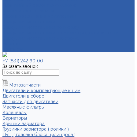
Гарантийный ремонт мотоциклов
Хранение мототехники
Сезонное хранение мототехники
Эвакуация мототехники
Эвакуация мототехники по городу
Эвакуация мототехники по Нижегородской области
Эвакуация мототехники межгород
Бренды
Контакты
+7 (831) 242-90-00
Заказать звонок
Мотозапчасти
Двигатели и комплектующие к ним
Двигатели в сборе
Запчасти для двигателей
Масляные фильтры
Коленвалы
Вариаторы
Крышки вариатора
Грузиики вариатора ( ролики )
ГБЦ ( головка блока цилиндров )