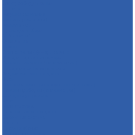
Электрооборудование
Датчики
Катушки зажигания
Сигналы ( клаксоны )
Коммутаторы
Проводка в сборе
ЭБУ ( мозги )
Освещение
Лампы
Стоп-сигналы ( фонари задние )
Фонари подсветки номера
Сигналы поворота ( поворотники )
Передние сигналы поворота
Задние сигналы поворота
Фары
Сигнализации ( противоугонные системы )
Панели приборов ( спидометры )
Зарядные устройства
Реле
Реле стартера
Реле сигналов поворота
Выхлопная система
Колёса
Диски колёсные
Покрышки ( резина )