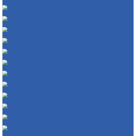
Заглушки крепления пола
Крышки доступа к регулировкам карбюратора
Накладки глушителя
Локеры ( подкрылки )
Аккумуляторные ниши и крышки
Ветровые стекла ( ветровики )
Защита рук
Крышки VIN номера
Крылья боковые
Крючки багажные
Накладки и облицовки бензобака
Пластик пола
Подстаканники