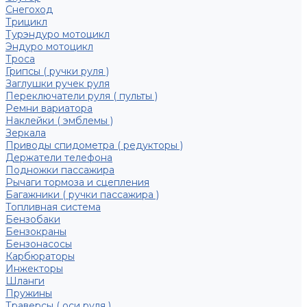
Снегоход
Трицикл
Турэндуро мотоцикл
Эндуро мотоцикл
Троса
Грипсы ( ручки руля )
Заглушки ручек руля
Переключатели руля ( пульты )
Ремни вариатора
Наклейки ( эмблемы )
Зеркала
Приводы спидометра ( редукторы )
Держатели телефона
Подножки пассажира
Рычаги тормоза и сцепления
Багажники ( ручки пассажира )
Топливная система
Бензобаки
Бензокраны
Бензонасосы
Карбюраторы
Инжекторы
Шланги
Пружины
Траверсы ( оси руля )