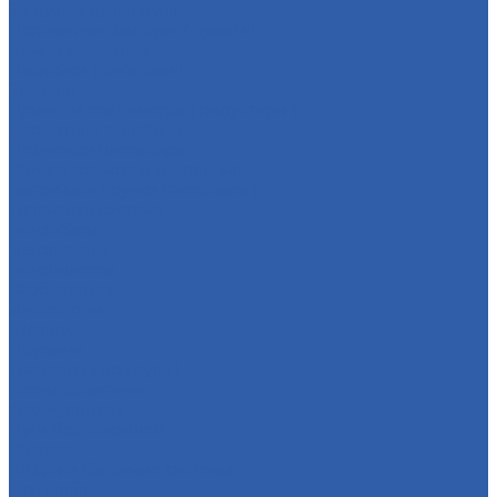
Заглушки ручек руля
Переключатели руля ( пульты )
Ремни вариатора
Наклейки ( эмблемы )
Зеркала
Приводы спидометра ( редукторы )
Держатели телефона
Подножки пассажира
Рычаги тормоза и сцепления
Багажники ( ручки пассажира )
Топливная система
Бензобаки
Бензокраны
Бензонасосы
Карбюраторы
Инжекторы
Шланги
Пружины
Траверсы ( оси руля )
Свечи зажигания
Аккумуляторы
Дуги безопасности
Крепеж
Кофры и багажные системы
Оси колёс