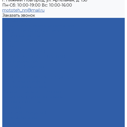
г. Нижний Новгород, ул. Артельная, д. 15б
Пн-Сб: 10:00-19:00 Вс: 10:00-16:00
mototeh_nn@mail.ru
Заказать звонок
Мотозапчасти
Двигатели и комплектующие к ним
Воздушные фильтры и элементы
Тормозная система
Пластик и облицовки
Троса
Грипсы ( ручки руля )
Переключатели руля ( пульты )
Ремни вариатора
Наклейки ( эмблемы )
Зеркала
Приводы спидометра ( редукторы )
Держатели телефона
Подножки пассажира
Рычаги тормоза и сцепления
Багажники ( ручки пассажира )
Топливная система
Пружины
Траверсы ( оси руля )
Свечи зажигания
Аккумуляторы