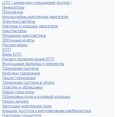
ЦПГ ( цилиндро-поршневая группа )
Генераторы
Прокладки
Кронштейны крепления двигателя
Электростартеры
Картеры и крышки двигателя
Кикстартеры
Механизм кикстартера
Обгонные муфты
Распредвалы
КПП
Валы КПП
Рычаги переключения КПП
Воздушные фильтры и элементы
Тормозная система
Колодки тормозные
Диски тормозные
Тормозная система в сборе
Пластик и облицовки
Крыло переднее
Облицовки руля и рулевой колонки
Крыло заднее
Заглушки крепления пола
Крышки доступа к регулировкам карбюратора
Накладки глушителя