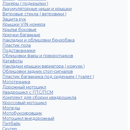
Локеры ( подкрылки )
Аккумуляторные ниши и крышки
Ветровые стекла ( ветровики )
Защита рук
Крышки VIN номера
Крылья боковые
Крючки багажные
Накладки и облицовки бензобака
Пластик пола
Подстаканники
Облицовки фары и поворотников
Катафоты
Накладки крышки вариатора ( кожухи )
Облицовки задних стоп-сигналов
Пластик багажника под сиденьем ( туалет )
Мототехника
Дорожный мотоцикл
Квадроцикл с ПТС/ПСМ
Комплект для сборки квадроцикла
Кроссовый мотоцикл
Мопеды
Мотобуксировщик
Мотоцикл внедорожный
Питбайк
Скутер