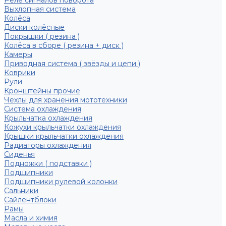
Реле сигналов поворота
Выхлопная система
Колёса
Диски колёсные
Покрышки ( резина )
Колёса в сборе ( резина + диск )
Камеры
Приводная система ( звёзды и цепи )
Коврики
Рули
Кронштейны прочие
Чехлы для хранения мототехники
Система охлаждения
Крыльчатка охлаждения
Кожухи крыльчатки охлаждения
Крышки крыльчатки охлаждения
Радиаторы охлаждения
Сиденья
Подножки ( подставки )
Подшипники
Подшипники рулевой колонки
Сальники
Сайлентблоки
Рамы
Масла и химия