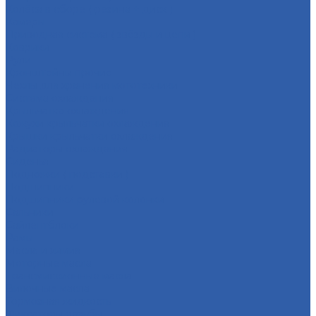
Колёса в сборе ( резина + диск )
Камеры
Приводная система ( звёзды и цепи )
Коврики
Рули
Кронштейны прочие
Чехлы для хранения мототехники
Система охлаждения
Крыльчатка охлаждения
Кожухи крыльчатки охлаждения
Крышки крыльчатки охлаждения
Радиаторы охлаждения
Сиденья
Подножки ( подставки )
Подшипники
Подшипники рулевой колонки
Сальники
Сайлентблоки
Рамы
Масла и химия
Моторные масла
Трансмиссионные масла
Вилочные масла
Тормозная жидкость
Фиксаторы резьбы