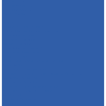
Кикстартеры
Механизм кикстартера
Обгонные муфты
Распредвалы
КПП
Валы КПП
Рычаги переключения КПП
Воздушные фильтры и элементы
Тормозная система
Колодки тормозные
Диски тормозные
Тормозная система в сборе
Пластик и облицовки
Крыло переднее
Облицовки руля и рулевой колонки
Крыло заднее
Заглушки крепления пола
Крышки доступа к регулировкам карбюратора
Накладки глушителя
Локеры ( подкрылки )
Аккумуляторные ниши и крышки
Ветровые стекла ( ветровики )
Защита рук
Крышки VIN номера
Крылья боковые