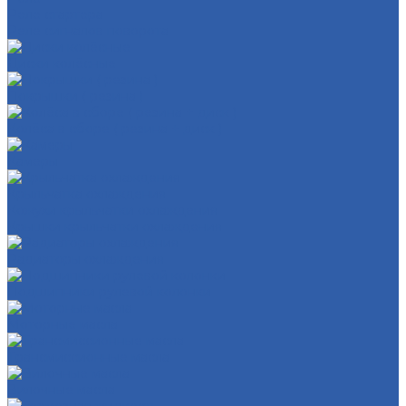
Реле стартера
Реле сигналов поворота
Диски колёсные
Покрышки ( резина )
Колёса в сборе ( резина + диск )
Камеры
Крыльчатка охлаждения
Кожухи крыльчатки охлаждения
Крышки крыльчатки охлаждения
Радиаторы охлаждения
Подшипники рулевой колонки
Моторные масла
Трансмиссионные масла
Вилочные масла