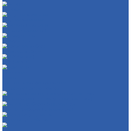
Датчики
Катушки зажигания
Сигналы ( клаксоны )
Коммутаторы
Проводка в сборе
ЭБУ ( мозги )
Освещение
Лампы
Стоп-сигналы ( фонари задние )
Фонари подсветки номера
Сигнализации ( противоугонные системы )
Панели приборов ( спидометры )
Зарядные устройства
Реле