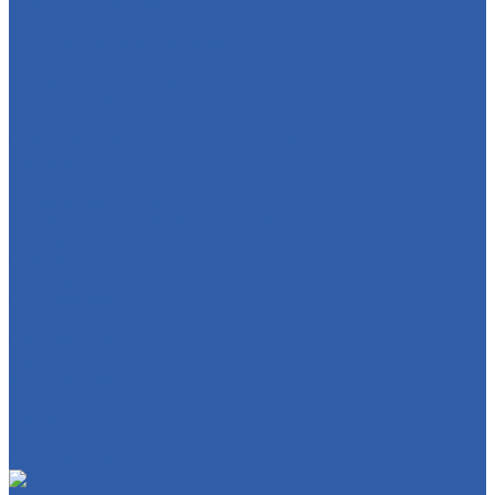
Дуги безопасности
Крепеж
Кофры и багажные системы
Оси колёс
Электрооборудование
Выхлопная система
Колёса
Приводная система ( звёзды и цепи )
Коврики
Рули
Кронштейны прочие
Чехлы для хранения мототехники
Система охлаждения
Сиденья
Подножки ( подставки )
Подшипники
Сальники
Сайлентблоки
Рамы
Масла и химия
Подвеска
Замки
Экипировка
Под заказ VMC