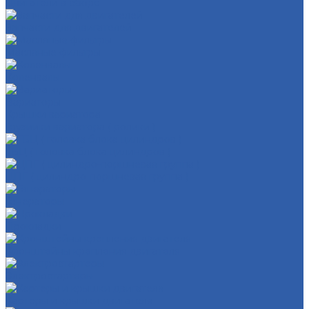
Двигатели в сборе
Запчасти для двигателей
Масляные фильтры
Коленвалы
Вариаторы
Крышки вариатора
Грузиики вариатора ( ролики )
ГБЦ ( головка блока цилиндров )
ЦПГ ( цилиндро-поршневая группа )
Генераторы
Прокладки
Кронштейны крепления двигателя
Электростартеры
Картеры и крышки двигателя