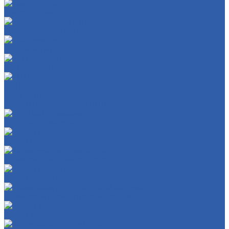
Кикстартеры
Механизм кикстартера
Обгонные муфты
Распредвалы
КПП
Валы КПП
Рычаги переключения КПП
Колодки тормозные
Диски тормозные
Тормозная система в сборе
Крыло переднее
Облицовки руля и рулевой колонки
Крыло заднее