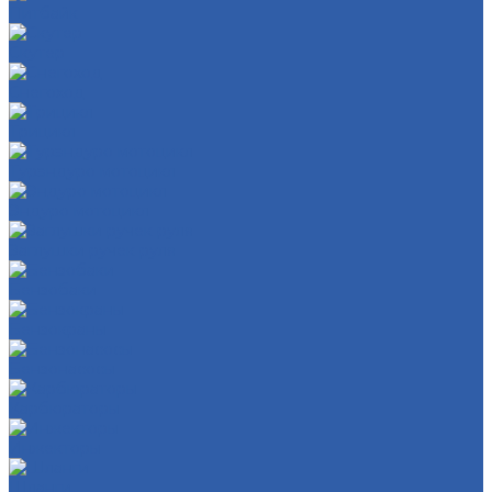
Питбайк
Скутер
Снегоход
Трицикл
Турэндуро мотоцикл
Эндуро мотоцикл
Заглушки ручек руля
Бензобаки
Бензокраны
Бензонасосы
Карбюраторы
Инжекторы
Шланги