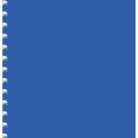
Облицовки фары и поворотников
Катафоты
Накладки крышки вариатора ( кожухи )
Облицовки задних стоп-сигналов
Пластик багажника под сиденьем ( туалет )
Дорожный мотоцикл
Квадроцикл с ПТС/ПСМ
Комплект для сборки квадроцикла
Кроссовый мотоцикл
Мопеды
Мотобуксировщик
Мотоцикл внедорожный