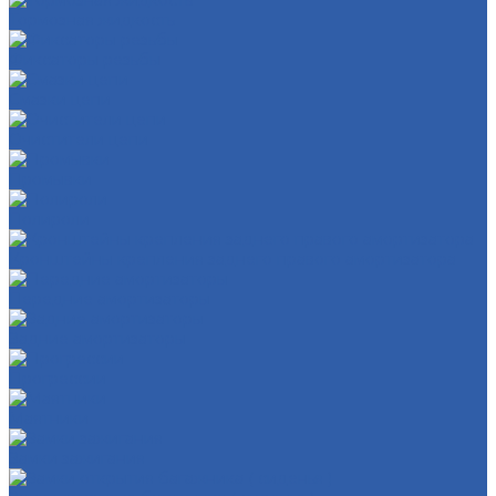
Тормозная жидкость
Фиксаторы резьбы
Смазки цепи
Очистители цепи
Промывки
Полироли
Кронштейны крепления заднего правого амортизатора
Передние амортизаторы
Задние амортизаторы
Прогрессии
Маятники
Замки зажигания