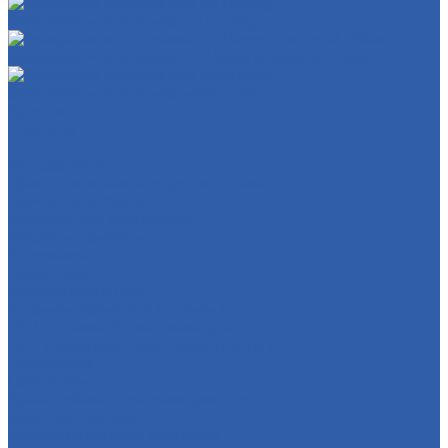
Эвакуация мототехники по городу
Эвакуация мототехники по Нижегородской области
Эвакуация мототехники межгород
Бренды
Контакты
...
Мотозапчасти
Двигатели и комплектующие к ним
Двигатели в сборе
Запчасти для двигателей
Масляные фильтры
Коленвалы
Вариаторы
Крышки вариатора
Грузиики вариатора ( ролики )
ГБЦ ( головка блока цилиндров )
ЦПГ ( цилиндро-поршневая группа )
Генераторы
Прокладки
Кронштейны крепления двигателя
Электростартеры
Картеры и крышки двигателя