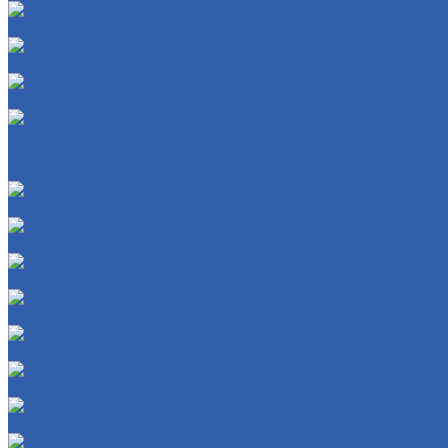
Механизм кикстартера
Обгонные муфты
Распредвалы
КПП
Валы КПП
Рычаги переключения КПП
Колодки тормозные
Диски тормозные
Тормозная система в сборе
Крыло переднее
Облицовки руля и рулевой колонки
Крыло заднее
Заглушки крепления пола