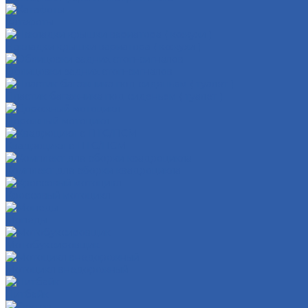
Катафоты
Накладки крышки вариатора ( кожухи )
Облицовки задних стоп-сигналов
Пластик багажника под сиденьем ( туалет )
Дорожный мотоцикл
Квадроцикл с ПТС/ПСМ
Комплект для сборки квадроцикла
Кроссовый мотоцикл
Мопеды
Мотобуксировщик
Мотоцикл внедорожный
Питбайк