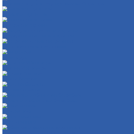
Крышки доступа к регулировкам карбюратора
Накладки глушителя
Локеры ( подкрылки )
Аккумуляторные ниши и крышки
Ветровые стекла ( ветровики )
Защита рук
Крышки VIN номера
Крылья боковые
Крючки багажные
Накладки и облицовки бензобака
Пластик пола
Подстаканники
Облицовки фары и поворотников