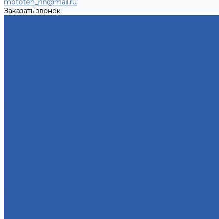
mototeh_nn@mail.ru
Заказать звонок
Мотозапчасти
Двигатели и комплектующие к ним
Воздушные фильтры и элементы
Тормозная система
Пластик и облицовки
Троса
Грипсы ( ручки руля )
Переключатели руля ( пульты )
Ремни вариатора
Наклейки ( эмблемы )
Зеркала
Приводы спидометра ( редукторы )
Держатели телефона
Подножки пассажира
Рычаги тормоза и сцепления
Багажники ( ручки пассажира )
Топливная система
Пружины
Траверсы ( оси руля )
Свечи зажигания
Аккумуляторы
Дуги безопасности
Крепеж