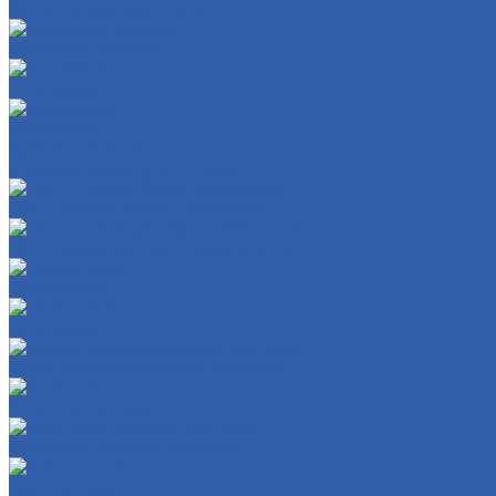
Запчасти для двигателей
Масляные фильтры
Коленвалы
Вариаторы
Крышки вариатора
Грузиики вариатора ( ролики )
ГБЦ ( головка блока цилиндров )
ЦПГ ( цилиндро-поршневая группа )
Генераторы
Прокладки
Кронштейны крепления двигателя
Электростартеры
Картеры и крышки двигателя
Кикстартеры