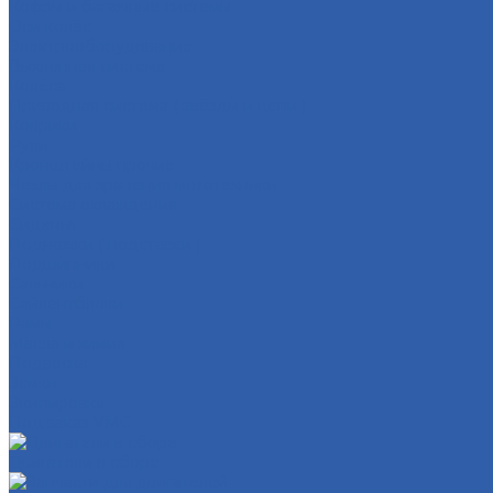
Кофры и багажные системы
Оси колёс
Электрооборудование
Выхлопная система
Колёса
Приводная система ( звёзды и цепи )
Коврики
Рули
Кронштейны прочие
Чехлы для хранения мототехники
Система охлаждения
Сиденья
Подножки ( подставки )
Подшипники
Сальники
Сайлентблоки
Рамы
Масла и химия
Подвеска
Замки
Экипировка
Под заказ VMC
Двигатели в сборе