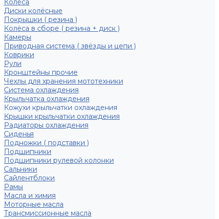
Колёса
Диски колёсные
Покрышки ( резина )
Колёса в сборе ( резина + диск )
Камеры
Приводная система ( звёзды и цепи )
Коврики
Рули
Кронштейны прочие
Чехлы для хранения мототехники
Система охлаждения
Крыльчатка охлаждения
Кожухи крыльчатки охлаждения
Крышки крыльчатки охлаждения
Радиаторы охлаждения
Сиденья
Подножки ( подставки )
Подшипники
Подшипники рулевой колонки
Сальники
Сайлентблоки
Рамы
Масла и химия
Моторные масла
Трансмиссионные масла