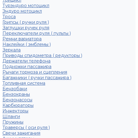
Трицикл
Турэндуро мотоцикл
Эндуро мотоцикл
Троса
Грипсы ( ручки руля )
Заглушки ручек руля
Переключатели руля ( пульты )
Ремни вариатора
Наклейки ( эмблемы )
Зеркала
Приводы спидометра ( редукторы )
Держатели телефона
Подножки пассажира
Рычаги тормоза и сцепления
Багажники ( ручки пассажира )
Топливная система
Бензобаки
Бензокраны
Бензонасосы
Карбюраторы
Инжекторы
Шланги
Пружины
Траверсы ( оси руля )
Свечи зажигания