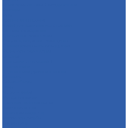
Приводная система ( звёзды и цепи )
Коврики
Рули
Кронштейны прочие
Чехлы для хранения мототехники
Система охлаждения
Крыльчатка охлаждения
Кожухи крыльчатки охлаждения
Крышки крыльчатки охлаждения
Радиаторы охлаждения
Сиденья
Подножки ( подставки )
Подшипники
Подшипники рулевой колонки
Сальники
Сайлентблоки
Рамы
Масла и химия
Моторные масла
Трансмиссионные масла
Вилочные масла
Тормозная жидкость
Фиксаторы резьбы
Смазки цепи