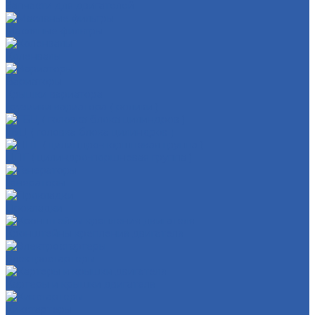
Запчасти для двигателей
Масляные фильтры
Коленвалы
Вариаторы
Крышки вариатора
Грузиики вариатора ( ролики )
ГБЦ ( головка блока цилиндров )
ЦПГ ( цилиндро-поршневая группа )
Генераторы
Прокладки
Кронштейны крепления двигателя
Электростартеры
Картеры и крышки двигателя
Кикстартеры