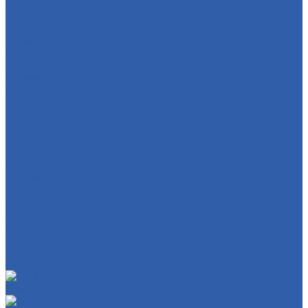
Кофры и багажные системы
Оси колёс
Электрооборудование
Выхлопная система
Колёса
Приводная система ( звёзды и цепи )
Коврики
Рули
Кронштейны прочие
Чехлы для хранения мототехники
Система охлаждения
Сиденья
Подножки ( подставки )
Подшипники
Сальники
Сайлентблоки
Рамы
Масла и химия
Подвеска
Замки
Экипировка
Под заказ VMC
Двигатели в сборе