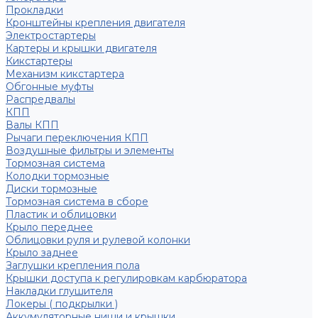
Прокладки
Кронштейны крепления двигателя
Электростартеры
Картеры и крышки двигателя
Кикстартеры
Механизм кикстартера
Обгонные муфты
Распредвалы
КПП
Валы КПП
Рычаги переключения КПП
Воздушные фильтры и элементы
Тормозная система
Колодки тормозные
Диски тормозные
Тормозная система в сборе
Пластик и облицовки
Крыло переднее
Облицовки руля и рулевой колонки
Крыло заднее
Заглушки крепления пола
Крышки доступа к регулировкам карбюратора
Накладки глушителя
Локеры ( подкрылки )
Аккумуляторные ниши и крышки