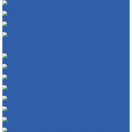
Механизм кикстартера
Обгонные муфты
Распредвалы
КПП
Валы КПП
Рычаги переключения КПП
Колодки тормозные
Диски тормозные
Тормозная система в сборе
Крыло переднее
Облицовки руля и рулевой колонки
Крыло заднее
Заглушки крепления пола