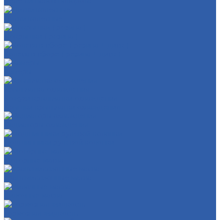
Реле сигналов поворота
Диски колёсные
Покрышки ( резина )
Колёса в сборе ( резина + диск )
Камеры
Крыльчатка охлаждения
Кожухи крыльчатки охлаждения
Крышки крыльчатки охлаждения
Радиаторы охлаждения
Подшипники рулевой колонки
Моторные масла
Трансмиссионные масла
Вилочные масла
Тормозная жидкость