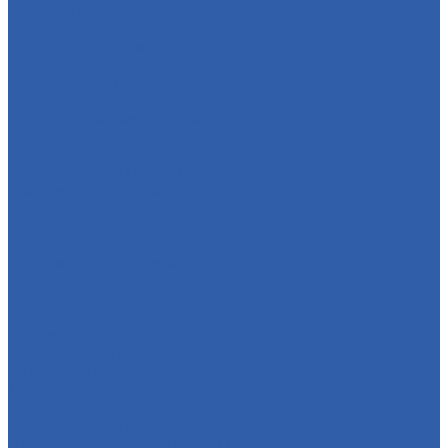
Пластик пола
Подстаканники
Облицовки фары и поворотников
Катафоты
Накладки крышки вариатора ( кожухи )
Облицовки задних стоп-сигналов
Пластик багажника под сиденьем ( туалет )
Мототехника
Дорожный мотоцикл
Квадроцикл с ПТС/ПСМ
Комплект для сборки квадроцикла
Кроссовый мотоцикл
Мопеды
Мотобуксировщик
Мотоцикл внедорожный
Питбайк
Скутер
Снегоход
Трицикл
Турэндуро мотоцикл
Эндуро мотоцикл
Троса
Грипсы ( ручки руля )
Заглушки ручек руля
Переключатели руля ( пульты )