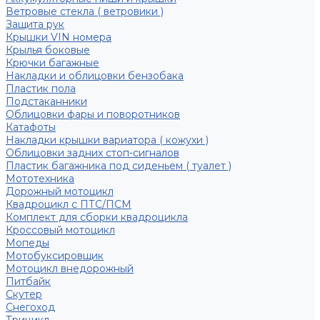
Ветровые стекла ( ветровики )
Защита рук
Крышки VIN номера
Крылья боковые
Крючки багажные
Накладки и облицовки бензобака
Пластик пола
Подстаканники
Облицовки фары и поворотников
Катафоты
Накладки крышки вариатора ( кожухи )
Облицовки задних стоп-сигналов
Пластик багажника под сиденьем ( туалет )
Мототехника
Дорожный мотоцикл
Квадроцикл с ПТС/ПСМ
Комплект для сборки квадроцикла
Кроссовый мотоцикл
Мопеды
Мотобуксировщик
Мотоцикл внедорожный
Питбайк
Скутер
Снегоход