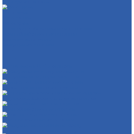
Очки для мотокросса
Мотошлема
Мототехника
Мотосервис
Техническое обслуживание мототехники
Гарантийный ремонт мототехники
Хранение мототехники
Эвакуация мототехники
Замена масла в ДВС и фильтров
Обслуживание и регулировка цепи
Смазка подшипников мототехники
Регулировка зазоров клапанов мотоциклов
Гарантийный ремонт мотоциклов
Сезонное хранение мототехники
Эвакуация мототехники по городу