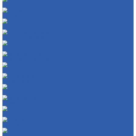
Скутер
Снегоход
Трицикл
Турэндуро мотоцикл
Эндуро мотоцикл
Заглушки ручек руля
Бензобаки
Бензокраны
Бензонасосы
Карбюраторы
Инжекторы
Шланги