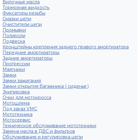
Вилочные масла
Тормозная жидкость
Фиксаторы резьбы
Смазки цепи
Очистители цепи
Промывки
Полироли
Подвеска
Кронштейны крепления заднего правого амортизатора
Передние амортизаторы
Задние амортизаторы
Прогрессии
Маятники
Замки
Замки зажигания
Замки открытия багажника ( сиденья )
Экипировка
Очки для мотокросса
Мотошлема
Под заказ VMC
Мототехника
Мотосервис
Техническое обслуживание мототехники
Замена масла в ДВС и фильтров
Обслуживание и регулировка цепи