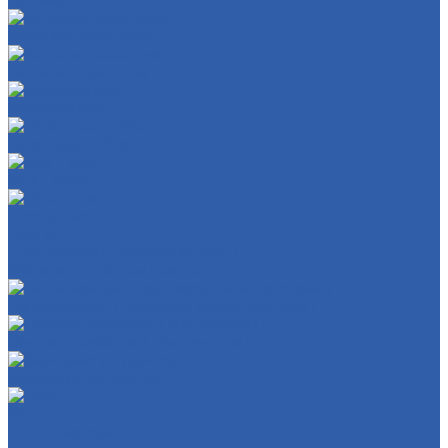
Датчики
Катушки зажигания
Сигналы ( клаксоны )
Коммутаторы
Проводка в сборе
ЭБУ ( мозги )
Освещение
Лампы
Стоп-сигналы ( фонари задние )
Фонари подсветки номера
Сигнализации ( противоугонные системы )
Панели приборов ( спидометры )
Зарядные устройства
Реле
Реле стартера