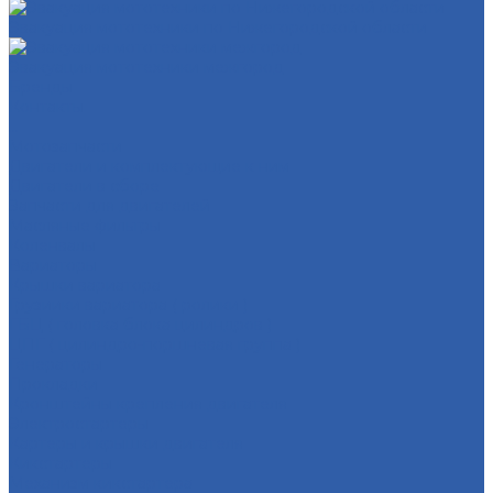
Эвакуация мототехники по Нижегородской области
Эвакуация мототехники межгород
Бренды
Контакты
...
Мотозапчасти
Двигатели и комплектующие к ним
Двигатели в сборе
Запчасти для двигателей
Масляные фильтры
Коленвалы
Вариаторы
Крышки вариатора
Грузиики вариатора ( ролики )
ГБЦ ( головка блока цилиндров )
ЦПГ ( цилиндро-поршневая группа )
Генераторы
Прокладки
Кронштейны крепления двигателя
Электростартеры
Картеры и крышки двигателя
Кикстартеры
Механизм кикстартера