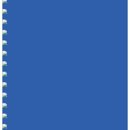
Фиксаторы резьбы
Смазки цепи
Очистители цепи
Промывки
Полироли
Кронштейны крепления заднего правого амортизатора
Передние амортизаторы
Задние амортизаторы
Прогрессии
Маятники
Замки зажигания
Замки открытия багажника ( сиденья )