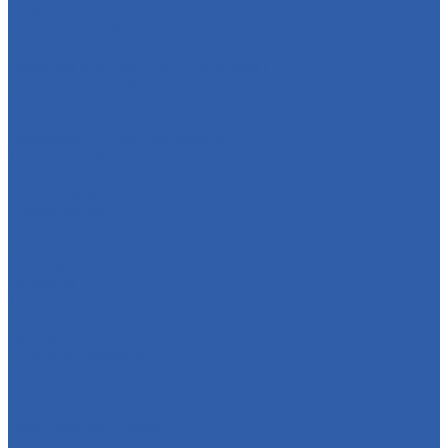
Ремни вариатора
Наклейки ( эмблемы )
Зеркала
Приводы спидометра ( редукторы )
Держатели телефона
Подножки пассажира
Рычаги тормоза и сцепления
Багажники ( ручки пассажира )
Топливная система
Бензобаки
Бензокраны
Бензонасосы
Карбюраторы
Инжекторы
Шланги
Пружины
Траверсы ( оси руля )
Свечи зажигания
Аккумуляторы
Дуги безопасности
Крепеж
Кофры и багажные системы
Оси колёс
Электрооборудование
Датчики