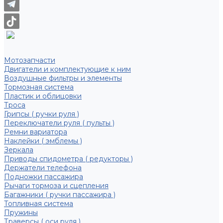
Мотозапчасти
Двигатели и комплектующие к ним
Воздушные фильтры и элементы
Тормозная система
Пластик и облицовки
Троса
Грипсы ( ручки руля )
Переключатели руля ( пульты )
Ремни вариатора
Наклейки ( эмблемы )
Зеркала
Приводы спидометра ( редукторы )
Держатели телефона
Подножки пассажира
Рычаги тормоза и сцепления
Багажники ( ручки пассажира )
Топливная система
Пружины
Траверсы ( оси руля )