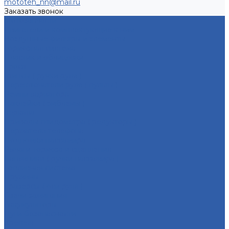
mototeh_nn@mail.ru
Заказать звонок
Мотозапчасти
Двигатели и комплектующие к ним
Воздушные фильтры и элементы
Тормозная система
Пластик и облицовки
Троса
Грипсы ( ручки руля )
Переключатели руля ( пульты )
Ремни вариатора
Наклейки ( эмблемы )
Зеркала
Приводы спидометра ( редукторы )
Держатели телефона
Подножки пассажира
Рычаги тормоза и сцепления
Багажники ( ручки пассажира )
Топливная система
Пружины
Траверсы ( оси руля )
Свечи зажигания
Аккумуляторы
Дуги безопасности
Крепеж