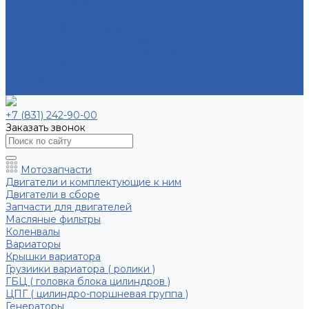
Хранение мототехники
Сезонное хранение мототехники
Эвакуация мототехники
Эвакуация мототехники по городу
Эвакуация мототехники по Нижегородской области
Эвакуация мототехники межгород
Бренды
Контакты
+7 (831) 242-90-00
Заказать звонок
Мотозапчасти
Двигатели и комплектующие к ним
Двигатели в сборе
Запчасти для двигателей
Масляные фильтры
Коленвалы
Вариаторы
Крышки вариатора
Грузиики вариатора ( ролики )
ГБЦ ( головка блока цилиндров )
ЦПГ ( цилиндро-поршневая группа )
Генераторы