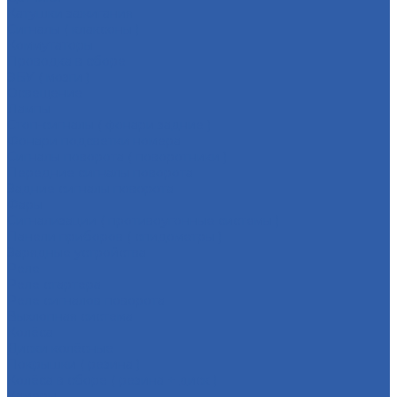
Катушки зажигания
Сигналы ( клаксоны )
Коммутаторы
Проводка в сборе
ЭБУ ( мозги )
Освещение
Лампы
Стоп-сигналы ( фонари задние )
Фонари подсветки номера
Сигналы поворота ( поворотники )
Передние сигналы поворота
Задние сигналы поворота
Фары
Сигнализации ( противоугонные системы )
Панели приборов ( спидометры )
Зарядные устройства
Реле
Реле стартера
Реле сигналов поворота
Выхлопная система
Колёса
Диски колёсные
Покрышки ( резина )
Колёса в сборе ( резина + диск )
Камеры