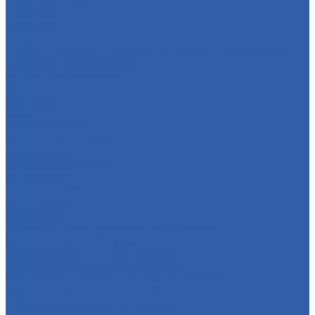
Очистители цепи
Промывки
Полироли
Подвеска
Кронштейны крепления заднего правого амортизатора
Передние амортизаторы
Задние амортизаторы
Прогрессии
Маятники
Замки
Замки зажигания
Замки открытия багажника ( сиденья )
Экипировка
Очки для мотокросса
Мотошлема
Под заказ VMC
Мототехника
Мотосервис
Техническое обслуживание мототехники
Замена масла в ДВС и фильтров
Обслуживание и регулировка цепи
Смазка подшипников мототехники
Регулировка зазоров клапанов мотоциклов
Гарантийный ремонт мототехники
Гарантийный ремонт мотоциклов