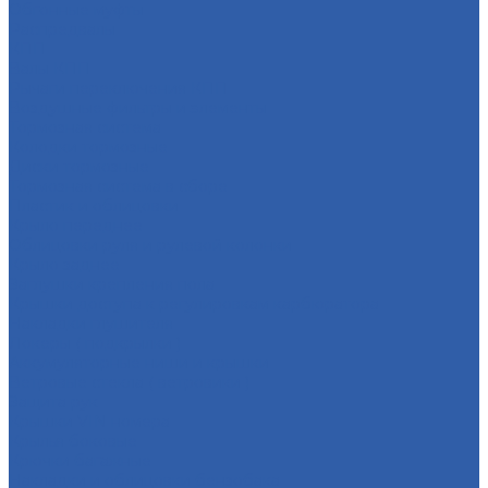
Обгонные муфты
Распредвалы
КПП
Валы КПП
Рычаги переключения КПП
Воздушные фильтры и элементы
Тормозная система
Колодки тормозные
Диски тормозные
Тормозная система в сборе
Пластик и облицовки
Крыло переднее
Облицовки руля и рулевой колонки
Крыло заднее
Заглушки крепления пола
Крышки доступа к регулировкам карбюратора
Накладки глушителя
Локеры ( подкрылки )
Аккумуляторные ниши и крышки
Ветровые стекла ( ветровики )
Защита рук
Крышки VIN номера
Крылья боковые
Крючки багажные
Накладки и облицовки бензобака