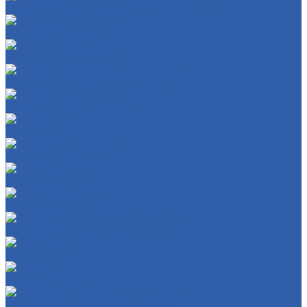
Крышки доступа к регулировкам карбюратора
Накладки глушителя
Локеры ( подкрылки )
Аккумуляторные ниши и крышки
Ветровые стекла ( ветровики )
Защита рук
Крышки VIN номера
Крылья боковые
Крючки багажные
Накладки и облицовки бензобака
Пластик пола
Подстаканники
Облицовки фары и поворотников