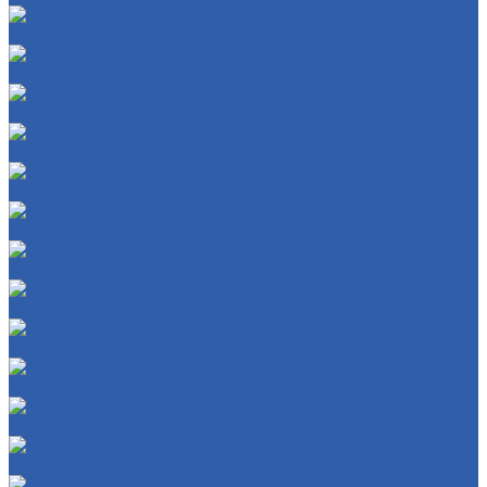
Катафоты
Накладки крышки вариатора ( кожухи )
Облицовки задних стоп-сигналов
Пластик багажника под сиденьем ( туалет )
Дорожный мотоцикл
Квадроцикл с ПТС/ПСМ
Комплект для сборки квадроцикла
Кроссовый мотоцикл
Мопеды
Мотобуксировщик
Мотоцикл внедорожный
Питбайк