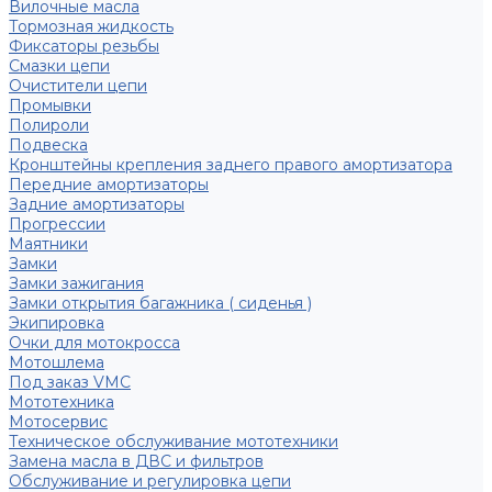
Вилочные масла
Тормозная жидкость
Фиксаторы резьбы
Смазки цепи
Очистители цепи
Промывки
Полироли
Подвеска
Кронштейны крепления заднего правого амортизатора
Передние амортизаторы
Задние амортизаторы
Прогрессии
Маятники
Замки
Замки зажигания
Замки открытия багажника ( сиденья )
Экипировка
Очки для мотокросса
Мотошлема
Под заказ VMC
Мототехника
Мотосервис
Техническое обслуживание мототехники
Замена масла в ДВС и фильтров
Обслуживание и регулировка цепи