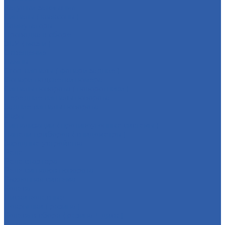
Катушки зажигания
Сигналы ( клаксоны )
Коммутаторы
Проводка в сборе
ЭБУ ( мозги )
Освещение
Лампы
Стоп-сигналы ( фонари задние )
Фонари подсветки номера
Сигналы поворота ( поворотники )
Передние сигналы поворота
Задние сигналы поворота
Фары
Сигнализации ( противоугонные системы )
Панели приборов ( спидометры )
Зарядные устройства
Реле
Реле стартера
Реле сигналов поворота
Выхлопная система
Колёса
Диски колёсные
Покрышки ( резина )
Колёса в сборе ( резина + диск )
Камеры