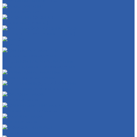
Реле сигналов поворота
Диски колёсные
Покрышки ( резина )
Колёса в сборе ( резина + диск )
Камеры
Крыльчатка охлаждения
Кожухи крыльчатки охлаждения
Крышки крыльчатки охлаждения
Радиаторы охлаждения
Подшипники рулевой колонки
Моторные масла
Трансмиссионные масла
Вилочные масла
Тормозная жидкость