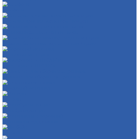
Катафоты
Накладки крышки вариатора ( кожухи )
Облицовки задних стоп-сигналов
Пластик багажника под сиденьем ( туалет )
Дорожный мотоцикл
Квадроцикл с ПТС/ПСМ
Комплект для сборки квадроцикла
Кроссовый мотоцикл
Мопеды
Мотобуксировщик
Мотоцикл внедорожный
Питбайк