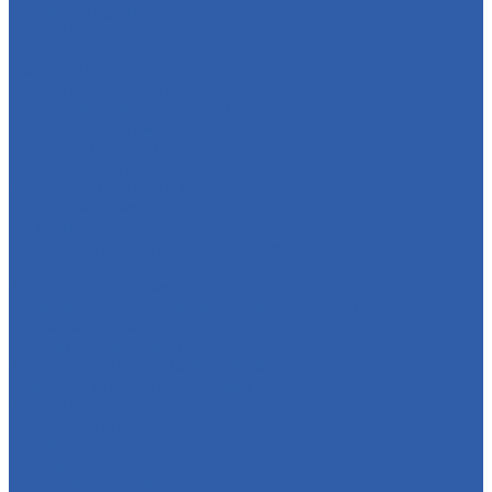
Обгонные муфты
Распредвалы
КПП
Валы КПП
Рычаги переключения КПП
Воздушные фильтры и элементы
Тормозная система
Колодки тормозные
Диски тормозные
Тормозная система в сборе
Пластик и облицовки
Крыло переднее
Облицовки руля и рулевой колонки
Крыло заднее
Заглушки крепления пола
Крышки доступа к регулировкам карбюратора
Накладки глушителя
Локеры ( подкрылки )
Аккумуляторные ниши и крышки
Ветровые стекла ( ветровики )
Защита рук
Крышки VIN номера
Крылья боковые
Крючки багажные
Накладки и облицовки бензобака