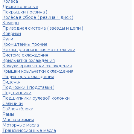
Колёса
Диски колёсные
Покрышки ( резина )
Колёса в сборе ( резина + диск )
Камеры
Приводная система ( звёзды и цепи )
Коврики
Рули
Кронштейны прочие
Чехлы для хранения мототехники
Система охлаждения
Крыльчатка охлаждения
Кожухи крыльчатки охлаждения
Крышки крыльчатки охлаждения
Радиаторы охлаждения
Сиденья
Подножки ( подставки )
Подшипники
Подшипники рулевой колонки
Сальники
Сайлентблоки
Рамы
Масла и химия
Моторные масла
Трансмиссионные масла