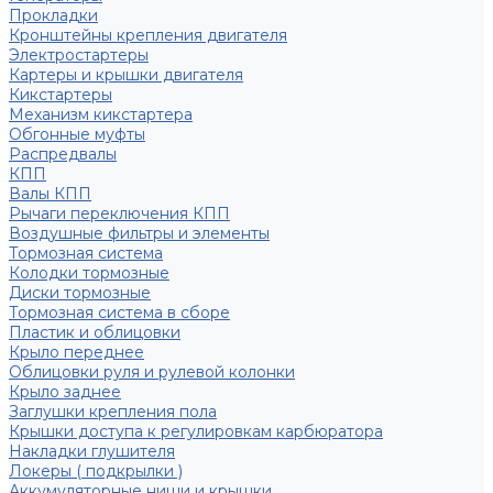
Прокладки
Кронштейны крепления двигателя
Электростартеры
Картеры и крышки двигателя
Кикстартеры
Механизм кикстартера
Обгонные муфты
Распредвалы
КПП
Валы КПП
Рычаги переключения КПП
Воздушные фильтры и элементы
Тормозная система
Колодки тормозные
Диски тормозные
Тормозная система в сборе
Пластик и облицовки
Крыло переднее
Облицовки руля и рулевой колонки
Крыло заднее
Заглушки крепления пола
Крышки доступа к регулировкам карбюратора
Накладки глушителя
Локеры ( подкрылки )
Аккумуляторные ниши и крышки