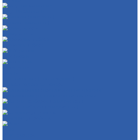
Датчики
Катушки зажигания
Сигналы ( клаксоны )
Коммутаторы
Проводка в сборе
ЭБУ ( мозги )
Освещение
Лампы
Стоп-сигналы ( фонари задние )
Фонари подсветки номера
Сигнализации ( противоугонные системы )
Панели приборов ( спидометры )
Зарядные устройства
Реле
Реле стартера