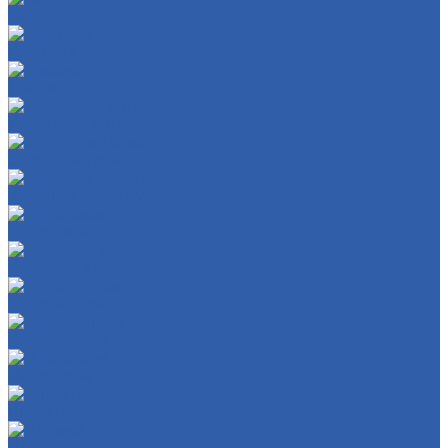
Скутер
Снегоход
Трицикл
Турэндуро мотоцикл
Эндуро мотоцикл
Заглушки ручек руля
Бензобаки
Бензокраны
Бензонасосы
Карбюраторы
Инжекторы
Шланги