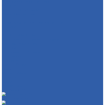
Кофры и багажные системы
Оси колёс
Электрооборудование
Выхлопная система
Колёса
Приводная система ( звёзды и цепи )
Коврики
Рули
Кронштейны прочие
Чехлы для хранения мототехники
Система охлаждения
Сиденья
Подножки ( подставки )
Подшипники
Сальники
Сайлентблоки
Рамы
Масла и химия
Подвеска
Замки
Экипировка
Под заказ VMC
Двигатели в сборе