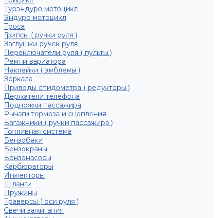
Трицикл
Турэндуро мотоцикл
Эндуро мотоцикл
Троса
Грипсы ( ручки руля )
Заглушки ручек руля
Переключатели руля ( пульты )
Ремни вариатора
Наклейки ( эмблемы )
Зеркала
Приводы спидометра ( редукторы )
Держатели телефона
Подножки пассажира
Рычаги тормоза и сцепления
Багажники ( ручки пассажира )
Топливная система
Бензобаки
Бензокраны
Бензонасосы
Карбюраторы
Инжекторы
Шланги
Пружины
Траверсы ( оси руля )
Свечи зажигания