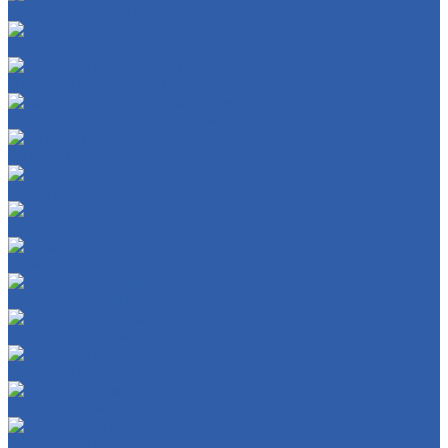
Крышки доступа к регулировкам карбюратора
Накладки глушителя
Локеры ( подкрылки )
Аккумуляторные ниши и крышки
Ветровые стекла ( ветровики )
Защита рук
Крышки VIN номера
Крылья боковые
Крючки багажные
Накладки и облицовки бензобака
Пластик пола
Подстаканники
Облицовки фары и поворотников