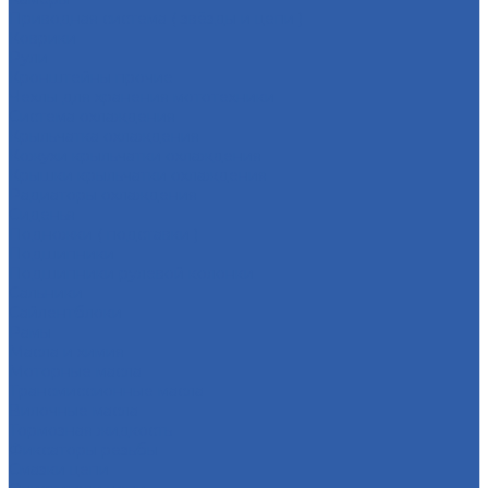
Приводная система ( звёзды и цепи )
Коврики
Рули
Кронштейны прочие
Чехлы для хранения мототехники
Система охлаждения
Крыльчатка охлаждения
Кожухи крыльчатки охлаждения
Крышки крыльчатки охлаждения
Радиаторы охлаждения
Сиденья
Подножки ( подставки )
Подшипники
Подшипники рулевой колонки
Сальники
Сайлентблоки
Рамы
Масла и химия
Моторные масла
Трансмиссионные масла
Вилочные масла
Тормозная жидкость
Фиксаторы резьбы
Смазки цепи