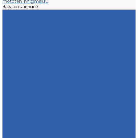
mototeh_nn@mail.ru
Заказать звонок
Мотозапчасти
Двигатели и комплектующие к ним
Воздушные фильтры и элементы
Тормозная система
Пластик и облицовки
Троса
Грипсы ( ручки руля )
Переключатели руля ( пульты )
Ремни вариатора
Наклейки ( эмблемы )
Зеркала
Приводы спидометра ( редукторы )
Держатели телефона
Подножки пассажира
Рычаги тормоза и сцепления
Багажники ( ручки пассажира )
Топливная система
Пружины
Траверсы ( оси руля )
Свечи зажигания
Аккумуляторы
Дуги безопасности
Крепеж