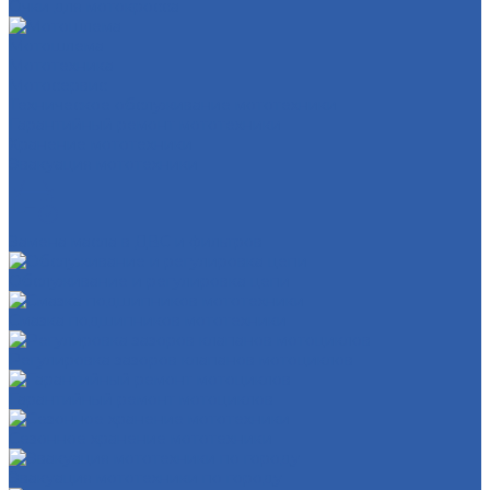
Очки для мотокросса
Мотошлема
Мототехника
Мотосервис
Техническое обслуживание мототехники
Гарантийный ремонт мототехники
Хранение мототехники
Эвакуация мототехники
Замена масла в ДВС и фильтров
Обслуживание и регулировка цепи
Смазка подшипников мототехники
Регулировка зазоров клапанов мотоциклов
Гарантийный ремонт мотоциклов
Сезонное хранение мототехники
Эвакуация мототехники по городу