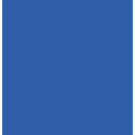
Очистители цепи
Промывки
Полироли
Подвеска
Кронштейны крепления заднего правого амортизатора
Передние амортизаторы
Задние амортизаторы
Прогрессии
Маятники
Замки
Замки зажигания
Замки открытия багажника ( сиденья )
Экипировка
Очки для мотокросса
Мотошлема
Под заказ VMC
Мототехника
Мотосервис
Техническое обслуживание мототехники
Замена масла в ДВС и фильтров
Обслуживание и регулировка цепи
Смазка подшипников мототехники
Регулировка зазоров клапанов мотоциклов
Гарантийный ремонт мототехники
Гарантийный ремонт мотоциклов