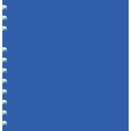
Запчасти для двигателей
Масляные фильтры
Коленвалы
Вариаторы
Крышки вариатора
Грузиики вариатора ( ролики )
ГБЦ ( головка блока цилиндров )
ЦПГ ( цилиндро-поршневая группа )
Генераторы
Прокладки
Кронштейны крепления двигателя
Электростартеры
Картеры и крышки двигателя
Кикстартеры