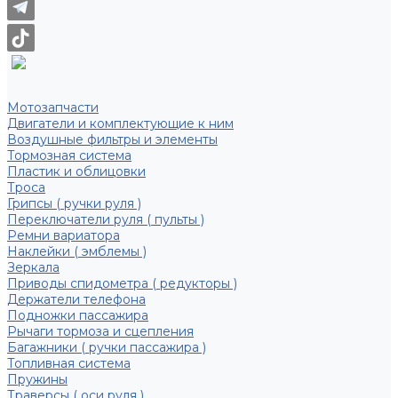
Мотозапчасти
Двигатели и комплектующие к ним
Воздушные фильтры и элементы
Тормозная система
Пластик и облицовки
Троса
Грипсы ( ручки руля )
Переключатели руля ( пульты )
Ремни вариатора
Наклейки ( эмблемы )
Зеркала
Приводы спидометра ( редукторы )
Держатели телефона
Подножки пассажира
Рычаги тормоза и сцепления
Багажники ( ручки пассажира )
Топливная система
Пружины
Траверсы ( оси руля )