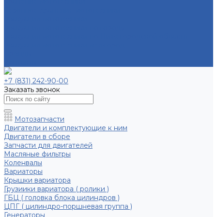
Хранение мототехники
Сезонное хранение мототехники
Эвакуация мототехники
Эвакуация мототехники по городу
Эвакуация мототехники по Нижегородской области
Эвакуация мототехники межгород
Бренды
Контакты
+7 (831) 242-90-00
Заказать звонок
Мотозапчасти
Двигатели и комплектующие к ним
Двигатели в сборе
Запчасти для двигателей
Масляные фильтры
Коленвалы
Вариаторы
Крышки вариатора
Грузиики вариатора ( ролики )
ГБЦ ( головка блока цилиндров )
ЦПГ ( цилиндро-поршневая группа )
Генераторы