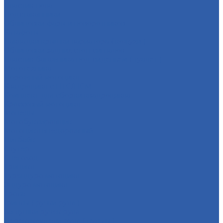
Пластик пола
Подстаканники
Облицовки фары и поворотников
Катафоты
Накладки крышки вариатора ( кожухи )
Облицовки задних стоп-сигналов
Пластик багажника под сиденьем ( туалет )
Мототехника
Дорожный мотоцикл
Квадроцикл с ПТС/ПСМ
Комплект для сборки квадроцикла
Кроссовый мотоцикл
Мопеды
Мотобуксировщик
Мотоцикл внедорожный
Питбайк
Скутер
Снегоход
Трицикл
Турэндуро мотоцикл
Эндуро мотоцикл
Троса
Грипсы ( ручки руля )
Заглушки ручек руля
Переключатели руля ( пульты )