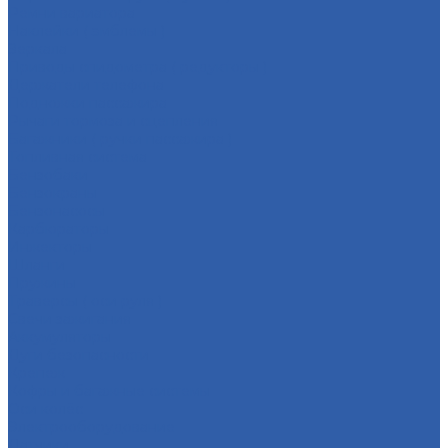
Ремни вариатора
Наклейки ( эмблемы )
Зеркала
Приводы спидометра ( редукторы )
Держатели телефона
Подножки пассажира
Рычаги тормоза и сцепления
Багажники ( ручки пассажира )
Топливная система
Бензобаки
Бензокраны
Бензонасосы
Карбюраторы
Инжекторы
Шланги
Пружины
Траверсы ( оси руля )
Свечи зажигания
Аккумуляторы
Дуги безопасности
Крепеж
Кофры и багажные системы
Оси колёс
Электрооборудование
Датчики