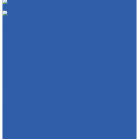
Эвакуация мототехники по Нижегородской области
Эвакуация мототехники межгород
Бренды
Контакты
...
Мотозапчасти
Двигатели и комплектующие к ним
Двигатели в сборе
Запчасти для двигателей
Масляные фильтры
Коленвалы
Вариаторы
Крышки вариатора
Грузиики вариатора ( ролики )
ГБЦ ( головка блока цилиндров )
ЦПГ ( цилиндро-поршневая группа )
Генераторы
Прокладки
Кронштейны крепления двигателя
Электростартеры
Картеры и крышки двигателя
Кикстартеры
Механизм кикстартера