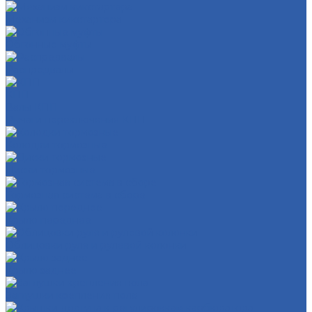
Механизм кикстартера
Обгонные муфты
Распредвалы
КПП
Валы КПП
Рычаги переключения КПП
Колодки тормозные
Диски тормозные
Тормозная система в сборе
Крыло переднее
Облицовки руля и рулевой колонки
Крыло заднее
Заглушки крепления пола