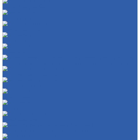
Фиксаторы резьбы
Смазки цепи
Очистители цепи
Промывки
Полироли
Кронштейны крепления заднего правого амортизатора
Передние амортизаторы
Задние амортизаторы
Прогрессии
Маятники
Замки зажигания
Замки открытия багажника ( сиденья )