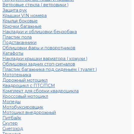
Ветровые стекла ( ветровики )
Защита рук
Крышки VIN номера
Крылья боковые
Крючки багажные
Накладки и облицовки бензобака
Пластик пола
Подстаканники
Облицовки фары и поворотников
Катафоты
Накладки крышки вариатора ( кожухи )
Облицовки задних стоп-сигналов
Пластик багажника под сиденьем ( туалет )
Мототехника
Дорожный мотоцикл
Квадроцикл с ПТС/ПСМ
Комплект для сборки квадроцикла
Кроссовый мотоцикл
Мопеды
Мотобуксировщик
Мотоцикл внедорожный
Питбайк
Скутер
Снегоход