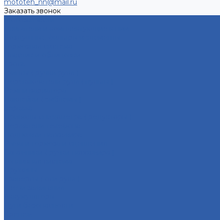
mototeh_nn@mail.ru
Заказать звонок
Мотозапчасти
Двигатели и комплектующие к ним
Воздушные фильтры и элементы
Тормозная система
Пластик и облицовки
Троса
Грипсы ( ручки руля )
Переключатели руля ( пульты )
Ремни вариатора
Наклейки ( эмблемы )
Зеркала
Приводы спидометра ( редукторы )
Держатели телефона
Подножки пассажира
Рычаги тормоза и сцепления
Багажники ( ручки пассажира )
Топливная система
Пружины
Траверсы ( оси руля )
Свечи зажигания
Аккумуляторы
Дуги безопасности
Крепеж