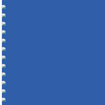
Крышки доступа к регулировкам карбюратора
Накладки глушителя
Локеры ( подкрылки )
Аккумуляторные ниши и крышки
Ветровые стекла ( ветровики )
Защита рук
Крышки VIN номера
Крылья боковые
Крючки багажные
Накладки и облицовки бензобака
Пластик пола
Подстаканники
Облицовки фары и поворотников