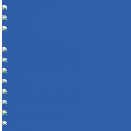
Запчасти для двигателей
Масляные фильтры
Коленвалы
Вариаторы
Крышки вариатора
Грузиики вариатора ( ролики )
ГБЦ ( головка блока цилиндров )
ЦПГ ( цилиндро-поршневая группа )
Генераторы
Прокладки
Кронштейны крепления двигателя
Электростартеры
Картеры и крышки двигателя
Кикстартеры