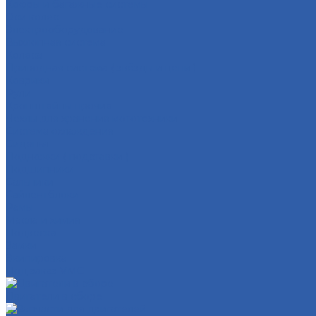
Кофры и багажные системы
Оси колёс
Электрооборудование
Выхлопная система
Колёса
Приводная система ( звёзды и цепи )
Коврики
Рули
Кронштейны прочие
Чехлы для хранения мототехники
Система охлаждения
Сиденья
Подножки ( подставки )
Подшипники
Сальники
Сайлентблоки
Рамы
Масла и химия
Подвеска
Замки
Экипировка
Под заказ VMC
Двигатели в сборе