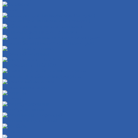
Катафоты
Накладки крышки вариатора ( кожухи )
Облицовки задних стоп-сигналов
Пластик багажника под сиденьем ( туалет )
Дорожный мотоцикл
Квадроцикл с ПТС/ПСМ
Комплект для сборки квадроцикла
Кроссовый мотоцикл
Мопеды
Мотобуксировщик
Мотоцикл внедорожный
Питбайк