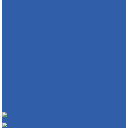
Кофры и багажные системы
Оси колёс
Электрооборудование
Выхлопная система
Колёса
Приводная система ( звёзды и цепи )
Коврики
Рули
Кронштейны прочие
Чехлы для хранения мототехники
Система охлаждения
Сиденья
Подножки ( подставки )
Подшипники
Сальники
Сайлентблоки
Рамы
Масла и химия
Подвеска
Замки
Экипировка
Под заказ VMC
Двигатели в сборе