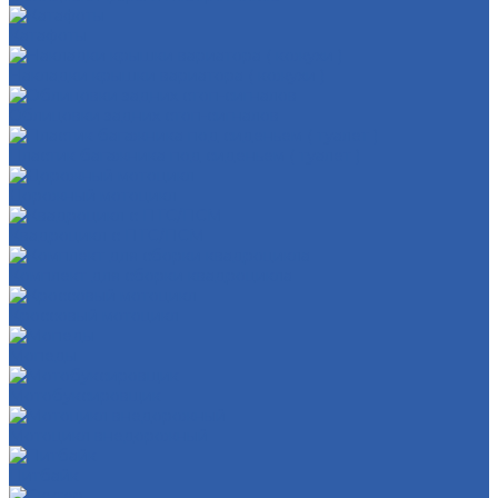
Катафоты
Накладки крышки вариатора ( кожухи )
Облицовки задних стоп-сигналов
Пластик багажника под сиденьем ( туалет )
Дорожный мотоцикл
Квадроцикл с ПТС/ПСМ
Комплект для сборки квадроцикла
Кроссовый мотоцикл
Мопеды
Мотобуксировщик
Мотоцикл внедорожный
Питбайк