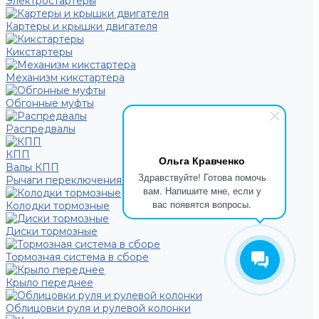
Электростартеры
Картеры и крышки двигателя
Кикстартеры
Механизм кикстартера
Обгонные муфты
Распредвалы
КПП
Ольга Кравченко
Валы КПП
Здравствуйте! Готова помочь
Рычаги переключения КПП
вам. Напишите мне, если у
вас появятся вопросы.
Колодки тормозные
Диски тормозные
Тормозная система в сборе
Крыло переднее
Облицовки руля и рулевой колонки