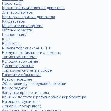
Прокладки
Кронштейны крепления двигателя
Электростартеры
Картеры и крышки двигателя
Кикстартеры
Механизм кикстартера
Обгонные муфты
Распредвалы
КПП
Валы КПП
Рычаги переключения КПП
Воздушные фильтры и элементы
Тормозная система
Колодки тормозные
Диски тормозные
Тормозная система в сборе
Пластик и облицовки
Крыло переднее
Облицовки руля и рулевой колонки
Крыло заднее
Заглушки крепления пола
Крышки доступа к регулировкам карбюратора
Накладки глушителя
Локеры ( подкрылки )
Аккумуляторные ниши и крышки