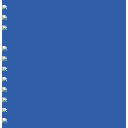
Запчасти для двигателей
Масляные фильтры
Коленвалы
Вариаторы
Крышки вариатора
Грузиики вариатора ( ролики )
ГБЦ ( головка блока цилиндров )
ЦПГ ( цилиндро-поршневая группа )
Генераторы
Прокладки
Кронштейны крепления двигателя
Электростартеры
Картеры и крышки двигателя
Кикстартеры