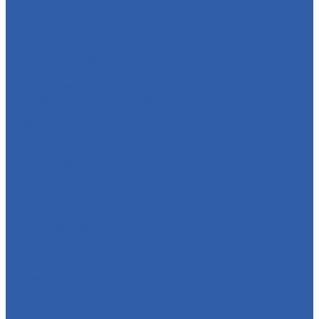
Ремни вариатора
Наклейки ( эмблемы )
Зеркала
Приводы спидометра ( редукторы )
Держатели телефона
Подножки пассажира
Рычаги тормоза и сцепления
Багажники ( ручки пассажира )
Топливная система
Бензобаки
Бензокраны
Бензонасосы
Карбюраторы
Инжекторы
Шланги
Пружины
Траверсы ( оси руля )
Свечи зажигания
Аккумуляторы
Дуги безопасности
Крепеж
Кофры и багажные системы
Оси колёс
Электрооборудование
Датчики