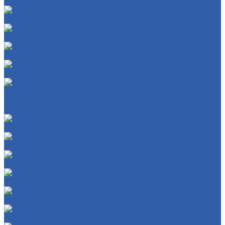
Реле сигналов поворота
Диски колёсные
Покрышки ( резина )
Колёса в сборе ( резина + диск )
Камеры
Крыльчатка охлаждения
Кожухи крыльчатки охлаждения
Крышки крыльчатки охлаждения
Радиаторы охлаждения
Подшипники рулевой колонки
Моторные масла
Трансмиссионные масла
Вилочные масла
Тормозная жидкость