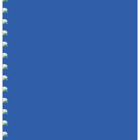
Скутер
Снегоход
Трицикл
Турэндуро мотоцикл
Эндуро мотоцикл
Заглушки ручек руля
Бензобаки
Бензокраны
Бензонасосы
Карбюраторы
Инжекторы
Шланги