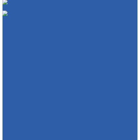
Эвакуация мототехники по Нижегородской области
Эвакуация мототехники межгород
Бренды
Контакты
...
Мотозапчасти
Двигатели и комплектующие к ним
Двигатели в сборе
Запчасти для двигателей
Масляные фильтры
Коленвалы
Вариаторы
Крышки вариатора
Грузиики вариатора ( ролики )
ГБЦ ( головка блока цилиндров )
ЦПГ ( цилиндро-поршневая группа )
Генераторы
Прокладки
Кронштейны крепления двигателя
Электростартеры
Картеры и крышки двигателя
Кикстартеры
Механизм кикстартера