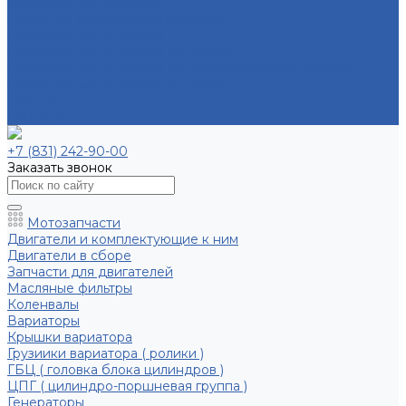
Хранение мототехники
Сезонное хранение мототехники
Эвакуация мототехники
Эвакуация мототехники по городу
Эвакуация мототехники по Нижегородской области
Эвакуация мототехники межгород
Бренды
Контакты
+7 (831) 242-90-00
Заказать звонок
Мотозапчасти
Двигатели и комплектующие к ним
Двигатели в сборе
Запчасти для двигателей
Масляные фильтры
Коленвалы
Вариаторы
Крышки вариатора
Грузиики вариатора ( ролики )
ГБЦ ( головка блока цилиндров )
ЦПГ ( цилиндро-поршневая группа )
Генераторы