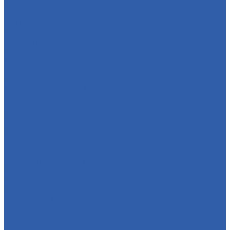
Обгонные муфты
Распредвалы
КПП
Валы КПП
Рычаги переключения КПП
Воздушные фильтры и элементы
Тормозная система
Колодки тормозные
Диски тормозные
Тормозная система в сборе
Пластик и облицовки
Крыло переднее
Облицовки руля и рулевой колонки
Крыло заднее
Заглушки крепления пола
Крышки доступа к регулировкам карбюратора
Накладки глушителя
Локеры ( подкрылки )
Аккумуляторные ниши и крышки
Ветровые стекла ( ветровики )
Защита рук
Крышки VIN номера
Крылья боковые
Крючки багажные
Накладки и облицовки бензобака