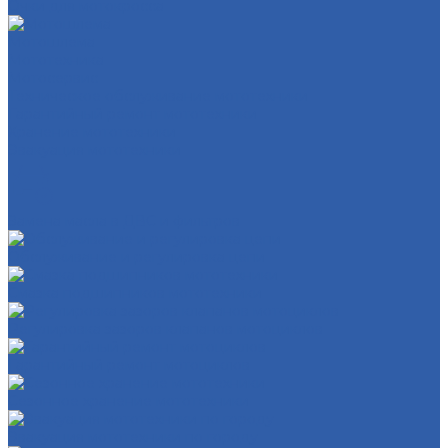
Очки для мотокросса
Мотошлема
Мототехника
Мотосервис
Техническое обслуживание мототехники
Гарантийный ремонт мототехники
Хранение мототехники
Эвакуация мототехники
Замена масла в ДВС и фильтров
Обслуживание и регулировка цепи
Смазка подшипников мототехники
Регулировка зазоров клапанов мотоциклов
Гарантийный ремонт мотоциклов
Сезонное хранение мототехники
Эвакуация мототехники по городу