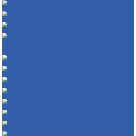
Механизм кикстартера
Обгонные муфты
Распредвалы
КПП
Валы КПП
Рычаги переключения КПП
Колодки тормозные
Диски тормозные
Тормозная система в сборе
Крыло переднее
Облицовки руля и рулевой колонки
Крыло заднее
Заглушки крепления пола