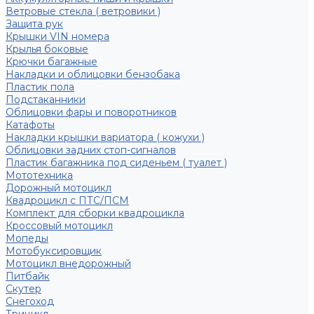
Ветровые стекла ( ветровики )
Защита рук
Крышки VIN номера
Крылья боковые
Крючки багажные
Накладки и облицовки бензобака
Пластик пола
Подстаканники
Облицовки фары и поворотников
Катафоты
Накладки крышки вариатора ( кожухи )
Облицовки задних стоп-сигналов
Пластик багажника под сиденьем ( туалет )
Мототехника
Дорожный мотоцикл
Квадроцикл с ПТС/ПСМ
Комплект для сборки квадроцикла
Кроссовый мотоцикл
Мопеды
Мотобуксировщик
Мотоцикл внедорожный
Питбайк
Скутер
Снегоход