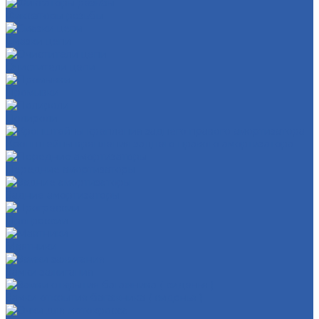
Фиксаторы резьбы
Смазки цепи
Очистители цепи
Промывки
Полироли
Кронштейны крепления заднего правого амортизатора
Передние амортизаторы
Задние амортизаторы
Прогрессии
Маятники
Замки зажигания
Замки открытия багажника ( сиденья )