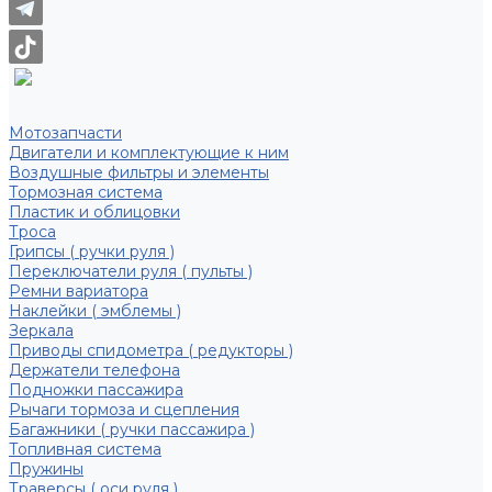
Мотозапчасти
Двигатели и комплектующие к ним
Воздушные фильтры и элементы
Тормозная система
Пластик и облицовки
Троса
Грипсы ( ручки руля )
Переключатели руля ( пульты )
Ремни вариатора
Наклейки ( эмблемы )
Зеркала
Приводы спидометра ( редукторы )
Держатели телефона
Подножки пассажира
Рычаги тормоза и сцепления
Багажники ( ручки пассажира )
Топливная система
Пружины
Траверсы ( оси руля )