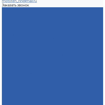
mototeh_nn@mail.ru
Заказать звонок
Мотозапчасти
Двигатели и комплектующие к ним
Воздушные фильтры и элементы
Тормозная система
Пластик и облицовки
Троса
Грипсы ( ручки руля )
Переключатели руля ( пульты )
Ремни вариатора
Наклейки ( эмблемы )
Зеркала
Приводы спидометра ( редукторы )
Держатели телефона
Подножки пассажира
Рычаги тормоза и сцепления
Багажники ( ручки пассажира )
Топливная система
Пружины
Траверсы ( оси руля )
Свечи зажигания
Аккумуляторы
Дуги безопасности
Крепеж