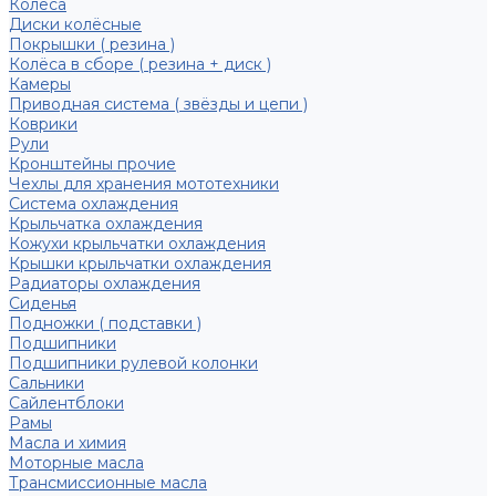
Колёса
Диски колёсные
Покрышки ( резина )
Колёса в сборе ( резина + диск )
Камеры
Приводная система ( звёзды и цепи )
Коврики
Рули
Кронштейны прочие
Чехлы для хранения мототехники
Система охлаждения
Крыльчатка охлаждения
Кожухи крыльчатки охлаждения
Крышки крыльчатки охлаждения
Радиаторы охлаждения
Сиденья
Подножки ( подставки )
Подшипники
Подшипники рулевой колонки
Сальники
Сайлентблоки
Рамы
Масла и химия
Моторные масла
Трансмиссионные масла