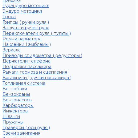
Трицикл
Турэндуро мотоцикл
Эндуро мотоцикл
Троса
Грипсы ( ручки руля )
Заглушки ручек руля
Переключатели руля ( пульты )
Ремни вариатора
Наклейки ( эмблемы )
Зеркала
Приводы спидометра ( редукторы )
Держатели телефона
Подножки пассажира
Рычаги тормоза и сцепления
Багажники ( ручки пассажира )
Топливная система
Бензобаки
Бензокраны
Бензонасосы
Карбюраторы
Инжекторы
Шланги
Пружины
Траверсы ( оси руля )
Свечи зажигания