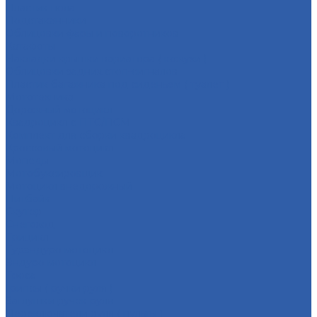
Пластик пола
Подстаканники
Облицовки фары и поворотников
Катафоты
Накладки крышки вариатора ( кожухи )
Облицовки задних стоп-сигналов
Пластик багажника под сиденьем ( туалет )
Мототехника
Дорожный мотоцикл
Квадроцикл с ПТС/ПСМ
Комплект для сборки квадроцикла
Кроссовый мотоцикл
Мопеды
Мотобуксировщик
Мотоцикл внедорожный
Питбайк
Скутер
Снегоход
Трицикл
Турэндуро мотоцикл
Эндуро мотоцикл
Троса
Грипсы ( ручки руля )
Заглушки ручек руля
Переключатели руля ( пульты )