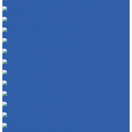
Крышки доступа к регулировкам карбюратора
Накладки глушителя
Локеры ( подкрылки )
Аккумуляторные ниши и крышки
Ветровые стекла ( ветровики )
Защита рук
Крышки VIN номера
Крылья боковые
Крючки багажные
Накладки и облицовки бензобака
Пластик пола
Подстаканники
Облицовки фары и поворотников