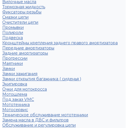
Вилочные масла
Тормозная жидкость
Фиксаторы резьбы
Смазки цепи
Очистители цепи
Промывки
Полироли
Подвеска
Кронштейны крепления заднего правого амортизатора
Передние амортизаторы
Задние амортизаторы
Прогрессии
Маятники
Замки
Замки зажигания
Замки открытия багажника ( сиденья )
Экипировка
Очки для мотокросса
Мотошлема
Под заказ VMC
Мототехника
Мотосервис
Техническое обслуживание мототехники
Замена масла в ДВС и фильтров
Обслуживание и регулировка цепи