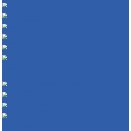
Датчики
Катушки зажигания
Сигналы ( клаксоны )
Коммутаторы
Проводка в сборе
ЭБУ ( мозги )
Освещение
Лампы
Стоп-сигналы ( фонари задние )
Фонари подсветки номера
Сигнализации ( противоугонные системы )
Панели приборов ( спидометры )
Зарядные устройства
Реле
Реле стартера