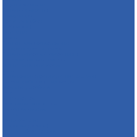
Катушки зажигания
Сигналы ( клаксоны )
Коммутаторы
Проводка в сборе
ЭБУ ( мозги )
Освещение
Лампы
Стоп-сигналы ( фонари задние )
Фонари подсветки номера
Сигналы поворота ( поворотники )
Передние сигналы поворота
Задние сигналы поворота
Фары
Сигнализации ( противоугонные системы )
Панели приборов ( спидометры )
Зарядные устройства
Реле
Реле стартера
Реле сигналов поворота
Выхлопная система
Колёса
Диски колёсные
Покрышки ( резина )
Колёса в сборе ( резина + диск )
Камеры