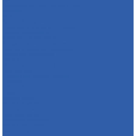
Приводная система ( звёзды и цепи )
Коврики
Рули
Кронштейны прочие
Чехлы для хранения мототехники
Система охлаждения
Крыльчатка охлаждения
Кожухи крыльчатки охлаждения
Крышки крыльчатки охлаждения
Радиаторы охлаждения
Сиденья
Подножки ( подставки )
Подшипники
Подшипники рулевой колонки
Сальники
Сайлентблоки
Рамы
Масла и химия
Моторные масла
Трансмиссионные масла
Вилочные масла
Тормозная жидкость
Фиксаторы резьбы
Смазки цепи