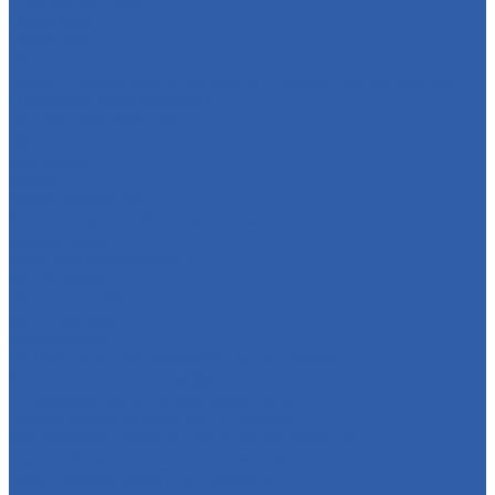
Очистители цепи
Промывки
Полироли
Подвеска
Кронштейны крепления заднего правого амортизатора
Передние амортизаторы
Задние амортизаторы
Прогрессии
Маятники
Замки
Замки зажигания
Замки открытия багажника ( сиденья )
Экипировка
Очки для мотокросса
Мотошлема
Под заказ VMC
Мототехника
Мотосервис
Техническое обслуживание мототехники
Замена масла в ДВС и фильтров
Обслуживание и регулировка цепи
Смазка подшипников мототехники
Регулировка зазоров клапанов мотоциклов
Гарантийный ремонт мототехники
Гарантийный ремонт мотоциклов