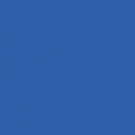
Подстаканники
Облицовки фары и поворотников
Катафоты
Накладки крышки вариатора ( кожухи )
Облицовки задних стоп-сигналов
Пластик багажника под сиденьем ( туалет )
Мототехника
Дорожный мотоцикл
Квадроцикл с ПТС/ПСМ
Комплект для сборки квадроцикла
Кроссовый мотоцикл
Мопеды
Мотобуксировщик
Мотоцикл внедорожный
Питбайк
Скутер
Снегоход
Трицикл
Турэндуро мотоцикл
Эндуро мотоцикл
Троса
Грипсы ( ручки руля )
Заглушки ручек руля
Переключатели руля ( пульты )