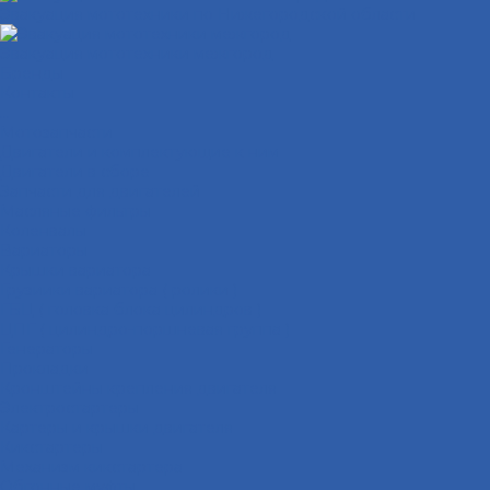
Эвакуация мототехники по Нижегородской области
Эвакуация мототехники межгород
Бренды
Контакты
...
Мотозапчасти
Двигатели и комплектующие к ним
Двигатели в сборе
Запчасти для двигателей
Масляные фильтры
Коленвалы
Вариаторы
Крышки вариатора
Грузиики вариатора ( ролики )
ГБЦ ( головка блока цилиндров )
ЦПГ ( цилиндро-поршневая группа )
Генераторы
Прокладки
Кронштейны крепления двигателя
Электростартеры
Картеры и крышки двигателя
Кикстартеры
Механизм кикстартера
Обгонные муфты