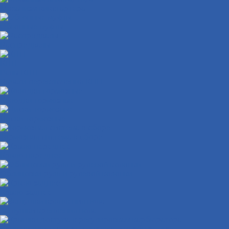
Механизм кикстартера
Обгонные муфты
Распредвалы
КПП
Валы КПП
Рычаги переключения КПП
Колодки тормозные
Диски тормозные
Тормозная система в сборе
Крыло переднее
Облицовки руля и рулевой колонки
Крыло заднее
Заглушки крепления пола