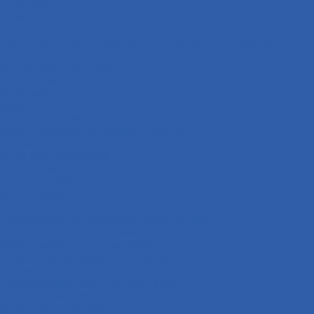
Промывки
Полироли
Подвеска
Кронштейны крепления заднего правого амортизатора
Передние амортизаторы
Задние амортизаторы
Прогрессии
Маятники
Замки
Замки зажигания
Замки открытия багажника ( сиденья )
Экипировка
Очки для мотокросса
Мотошлема
Под заказ VMC
Мототехника
Мотосервис
Техническое обслуживание мототехники
Замена масла в ДВС и фильтров
Обслуживание и регулировка цепи
Смазка подшипников мототехники
Регулировка зазоров клапанов мотоциклов
Гарантийный ремонт мототехники
Гарантийный ремонт мотоциклов
Хранение мототехники