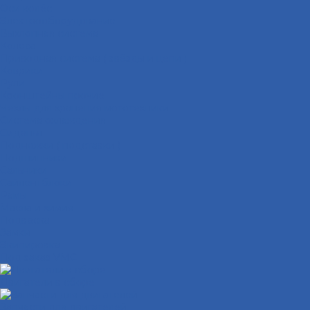
Оси колёс
Электрооборудование
Выхлопная система
Колёса
Приводная система ( звёзды и цепи )
Коврики
Рули
Кронштейны прочие
Чехлы для хранения мототехники
Система охлаждения
Сиденья
Подножки ( подставки )
Подшипники
Сальники
Сайлентблоки
Рамы
Масла и химия
Подвеска
Замки
Экипировка
Под заказ VMC
Двигатели в сборе
Запчасти для двигателей