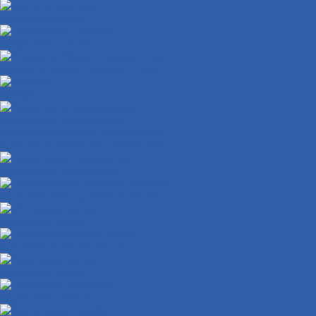
Диски колёсные
Покрышки ( резина )
Колёса в сборе ( резина + диск )
Камеры
Крыльчатка охлаждения
Кожухи крыльчатки охлаждения
Крышки крыльчатки охлаждения
Радиаторы охлаждения
Подшипники рулевой колонки
Моторные масла
Трансмиссионные масла
Вилочные масла
Тормозная жидкость