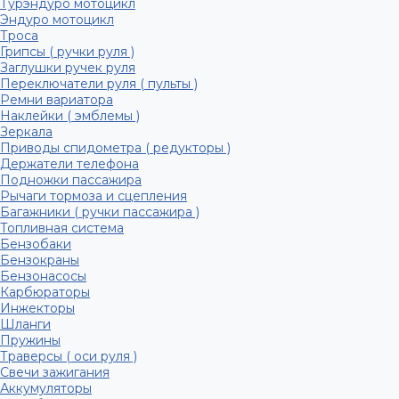
Турэндуро мотоцикл
Эндуро мотоцикл
Троса
Грипсы ( ручки руля )
Заглушки ручек руля
Переключатели руля ( пульты )
Ремни вариатора
Наклейки ( эмблемы )
Зеркала
Приводы спидометра ( редукторы )
Держатели телефона
Подножки пассажира
Рычаги тормоза и сцепления
Багажники ( ручки пассажира )
Топливная система
Бензобаки
Бензокраны
Бензонасосы
Карбюраторы
Инжекторы
Шланги
Пружины
Траверсы ( оси руля )
Свечи зажигания
Аккумуляторы