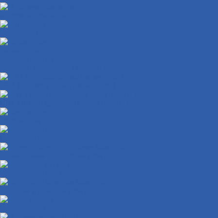
Масляные фильтры
Коленвалы
Вариаторы
Крышки вариатора
Грузиики вариатора ( ролики )
ГБЦ ( головка блока цилиндров )
ЦПГ ( цилиндро-поршневая группа )
Генераторы
Прокладки
Кронштейны крепления двигателя
Электростартеры
Картеры и крышки двигателя
Кикстартеры