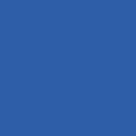
Катушки зажигания
Сигналы ( клаксоны )
Коммутаторы
Проводка в сборе
ЭБУ ( мозги )
Освещение
Лампы
Стоп-сигналы ( фонари задние )
Фонари подсветки номера
Сигналы поворота ( поворотники )
Передние сигналы поворота
Задние сигналы поворота
Фары
Сигнализации ( противоугонные системы )
Панели приборов ( спидометры )
Зарядные устройства
Реле
Реле стартера
Реле сигналов поворота
Выхлопная система
Колёса
Диски колёсные
Покрышки ( резина )
Колёса в сборе ( резина + диск )
Камеры