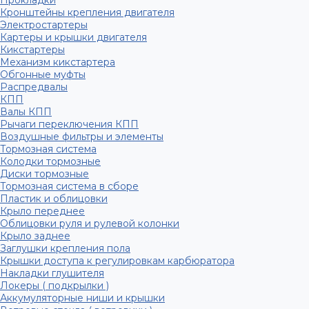
Прокладки
Кронштейны крепления двигателя
Электростартеры
Картеры и крышки двигателя
Кикстартеры
Механизм кикстартера
Обгонные муфты
Распредвалы
КПП
Валы КПП
Рычаги переключения КПП
Воздушные фильтры и элементы
Тормозная система
Колодки тормозные
Диски тормозные
Тормозная система в сборе
Пластик и облицовки
Крыло переднее
Облицовки руля и рулевой колонки
Крыло заднее
Заглушки крепления пола
Крышки доступа к регулировкам карбюратора
Накладки глушителя
Локеры ( подкрылки )
Аккумуляторные ниши и крышки