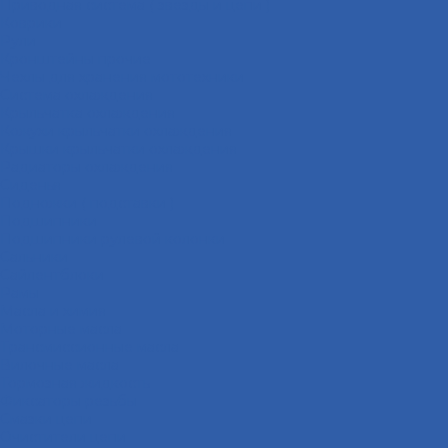
Приводная система ( звёзды и цепи )
Коврики
Рули
Кронштейны прочие
Чехлы для хранения мототехники
Система охлаждения
Крыльчатка охлаждения
Кожухи крыльчатки охлаждения
Крышки крыльчатки охлаждения
Радиаторы охлаждения
Сиденья
Подножки ( подставки )
Подшипники
Подшипники рулевой колонки
Сальники
Сайлентблоки
Рамы
Масла и химия
Моторные масла
Трансмиссионные масла
Вилочные масла
Тормозная жидкость
Фиксаторы резьбы
Смазки цепи
Очистители цепи