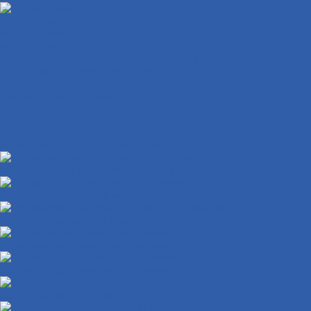
Мотошлема
Мототехника
Мотосервис
Техническое обслуживание мототехники
Гарантийный ремонт мототехники
Хранение мототехники
Эвакуация мототехники
Замена масла в ДВС и фильтров
Обслуживание и регулировка цепи
Смазка подшипников мототехники
Регулировка зазоров клапанов мотоциклов
Гарантийный ремонт мотоциклов
Сезонное хранение мототехники
Эвакуация мототехники по городу