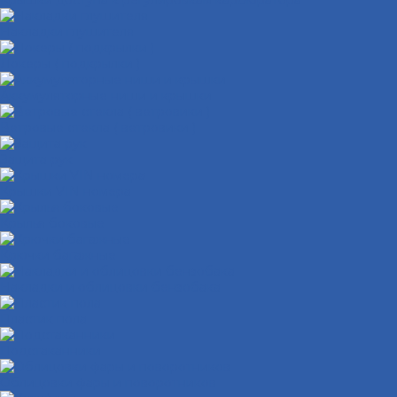
Крышки доступа к регулировкам карбюратора
Накладки глушителя
Локеры ( подкрылки )
Аккумуляторные ниши и крышки
Ветровые стекла ( ветровики )
Защита рук
Крышки VIN номера
Крылья боковые
Крючки багажные
Накладки и облицовки бензобака
Пластик пола
Подстаканники
Облицовки фары и поворотников