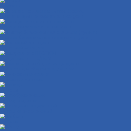
Катафоты
Накладки крышки вариатора ( кожухи )
Облицовки задних стоп-сигналов
Пластик багажника под сиденьем ( туалет )
Дорожный мотоцикл
Квадроцикл с ПТС/ПСМ
Комплект для сборки квадроцикла
Кроссовый мотоцикл
Мопеды
Мотобуксировщик
Мотоцикл внедорожный
Питбайк