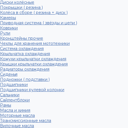
Диски колёсные
Покрышки ( резина )
Колёса в сборе ( резина + диск )
Камеры
Приводная система ( звёзды и цепи )
Коврики
Рули
Кронштейны прочие
Чехлы для хранения мототехники
Система охлаждения
Крыльчатка охлаждения
Кожухи крыльчатки охлаждения
Крышки крыльчатки охлаждения
Радиаторы охлаждения
Сиденья
Подножки ( подставки )
Подшипники
Подшипники рулевой колонки
Сальники
Сайлентблоки
Рамы
Масла и химия
Моторные масла
Трансмиссионные масла
Вилочные масла