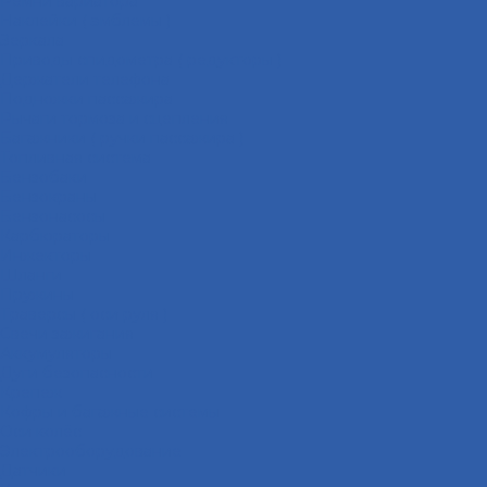
Ремни вариатора
Наклейки ( эмблемы )
Зеркала
Приводы спидометра ( редукторы )
Держатели телефона
Подножки пассажира
Рычаги тормоза и сцепления
Багажники ( ручки пассажира )
Топливная система
Бензобаки
Бензокраны
Бензонасосы
Карбюраторы
Инжекторы
Шланги
Пружины
Траверсы ( оси руля )
Свечи зажигания
Аккумуляторы
Дуги безопасности
Крепеж
Кофры и багажные системы
Оси колёс
Электрооборудование
Датчики