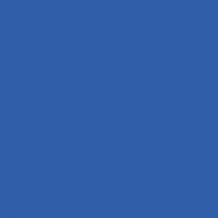
Распредвалы
КПП
Валы КПП
Рычаги переключения КПП
Воздушные фильтры и элементы
Тормозная система
Колодки тормозные
Диски тормозные
Тормозная система в сборе
Пластик и облицовки
Крыло переднее
Облицовки руля и рулевой колонки
Крыло заднее
Заглушки крепления пола
Крышки доступа к регулировкам карбюратора
Накладки глушителя
Локеры ( подкрылки )
Аккумуляторные ниши и крышки
Ветровые стекла ( ветровики )
Защита рук
Крышки VIN номера
Крылья боковые
Крючки багажные
Накладки и облицовки бензобака
Пластик пола