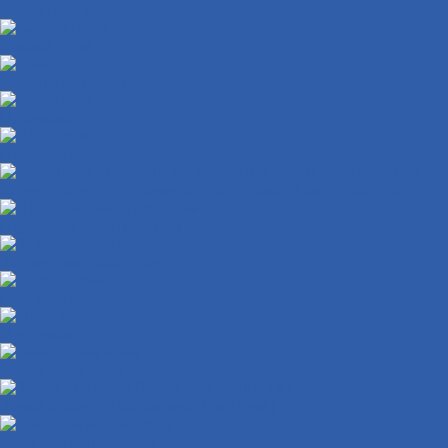
Фиксаторы резьбы
Смазки цепи
Очистители цепи
Промывки
Полироли
Кронштейны крепления заднего правого амортизатора
Передние амортизаторы
Задние амортизаторы
Прогрессии
Маятники
Замки зажигания
Замки открытия багажника ( сиденья )
Очки для мотокросса