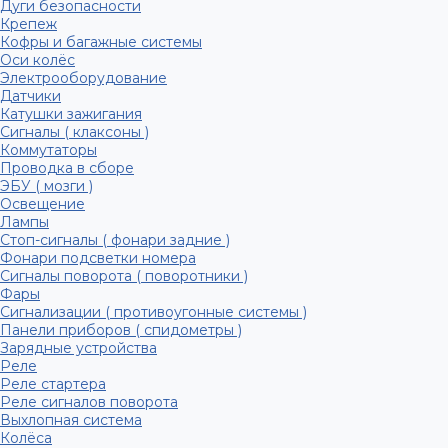
Дуги безопасности
Крепеж
Кофры и багажные системы
Оси колёс
Электрооборудование
Датчики
Катушки зажигания
Сигналы ( клаксоны )
Коммутаторы
Проводка в сборе
ЭБУ ( мозги )
Освещение
Лампы
Стоп-сигналы ( фонари задние )
Фонари подсветки номера
Сигналы поворота ( поворотники )
Фары
Сигнализации ( противоугонные системы )
Панели приборов ( спидометры )
Зарядные устройства
Реле
Реле стартера
Реле сигналов поворота
Выхлопная система
Колёса