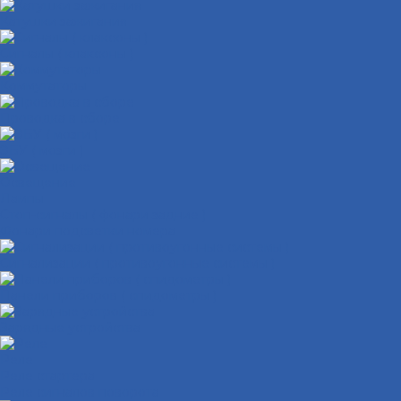
Катушки зажигания
Сигналы ( клаксоны )
Коммутаторы
Проводка в сборе
ЭБУ ( мозги )
Освещение
Лампы
Стоп-сигналы ( фонари задние )
Фонари подсветки номера
Сигнализации ( противоугонные системы )
Панели приборов ( спидометры )
Зарядные устройства
Реле
Реле стартера
Реле сигналов поворота