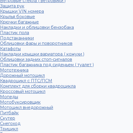
Ветровые стекла ( ветровики )
Защита рук
Крышки VIN номера
Крылья боковые
Крючки багажные
Накладки и облицовки бензобака
Пластик пола
Подстаканники
Облицовки фары и поворотников
Катафоты
Накладки крышки вариатора ( кожухи )
Облицовки задних стоп-сигналов
Пластик багажника под сиденьем ( туалет )
Мототехника
Дорожный мотоцикл
Квадроцикл с ПТС/ПСМ
Комплект для сборки квадроцикла
Кроссовый мотоцикл
Мопеды
Мотобуксировщик
Мотоцикл внедорожный
Питбайк
Скутер
Снегоход
Трицикл