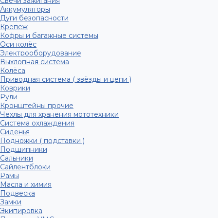
Свечи зажигания
Аккумуляторы
Дуги безопасности
Крепеж
Кофры и багажные системы
Оси колёс
Электрооборудование
Выхлопная система
Колёса
Приводная система ( звёзды и цепи )
Коврики
Рули
Кронштейны прочие
Чехлы для хранения мототехники
Система охлаждения
Сиденья
Подножки ( подставки )
Подшипники
Сальники
Сайлентблоки
Рамы
Масла и химия
Подвеска
Замки
Экипировка