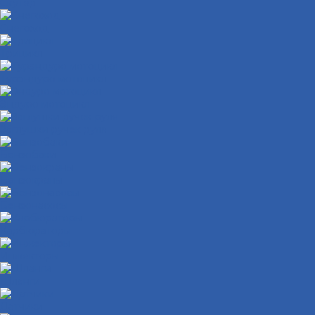
Скутер
Снегоход
Трицикл
Турэндуро мотоцикл
Эндуро мотоцикл
Заглушки ручек руля
Бензобаки
Бензокраны
Бензонасосы
Карбюраторы
Инжекторы
Шланги
Датчики