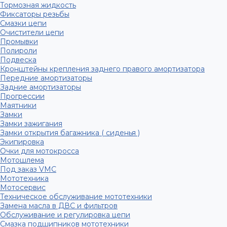
Тормозная жидкость
Фиксаторы резьбы
Смазки цепи
Очистители цепи
Промывки
Полироли
Подвеска
Кронштейны крепления заднего правого амортизатора
Передние амортизаторы
Задние амортизаторы
Прогрессии
Маятники
Замки
Замки зажигания
Замки открытия багажника ( сиденья )
Экипировка
Очки для мотокросса
Мотошлема
Под заказ VMC
Мототехника
Мотосервис
Техническое обслуживание мототехники
Замена масла в ДВС и фильтров
Обслуживание и регулировка цепи
Смазка подшипников мототехники