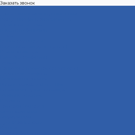
Заказать звонок
Мотозапчасти
Двигатели и комплектующие к ним
Воздушные фильтры и элементы
Тормозная система
Пластик и облицовки
Троса
Грипсы ( ручки руля )
Переключатели руля ( пульты )
Ремни вариатора
Наклейки ( эмблемы )
Зеркала
Приводы спидометра ( редукторы )
Держатели телефона
Подножки пассажира
Рычаги тормоза и сцепления
Багажники ( ручки пассажира )
Топливная система
Пружины
Траверсы ( оси руля )
Свечи зажигания
Аккумуляторы
Дуги безопасности
Крепеж
Кофры и багажные системы