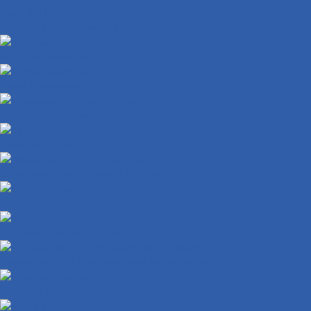
Валы КПП
Рычаги переключения КПП
Колодки тормозные
Диски тормозные
Тормозная система в сборе
Крыло переднее
Облицовки руля и рулевой колонки
Крыло заднее
Заглушки крепления пола
Крышки доступа к регулировкам карбюратора
Накладки глушителя