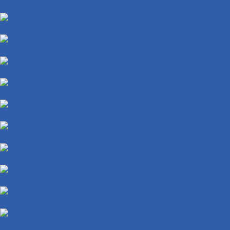
Локеры ( подкрылки )
Аккумуляторные ниши и крышки
Ветровые стекла ( ветровики )
Защита рук
Крышки VIN номера
Крылья боковые
Крючки багажные
Накладки и облицовки бензобака
Пластик пола
Подстаканники
Облицовки фары и поворотников