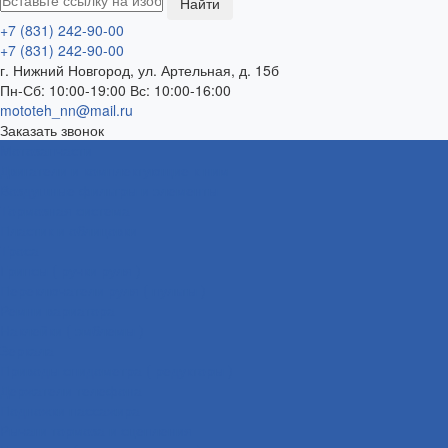
+7 (831) 242-90-00
+7 (831) 242-90-00
г. Нижний Новгород, ул. Артельная, д. 15б
Пн-Сб: 10:00-19:00 Вс: 10:00-16:00
mototeh_nn@mail.ru
Заказать звонок
Мотозапчасти
Двигатели и комплектующие к ним
Воздушные фильтры и элементы
Тормозная система
Пластик и облицовки
Троса
Грипсы ( ручки руля )
Переключатели руля ( пульты )
Ремни вариатора
Наклейки ( эмблемы )
Зеркала
Приводы спидометра ( редукторы )
Держатели телефона
Подножки пассажира
Рычаги тормоза и сцепления