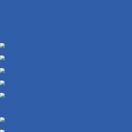
Сайлентблоки
Рамы
Масла и химия
Подвеска
Замки
Экипировка
Под заказ VMC
Двигатели в сборе
Запчасти для двигателей
Масляные фильтры
Коленвалы
Вариаторы
Крышки вариатора
Грузиики вариатора ( ролики )
ГБЦ ( головка блока цилиндров )