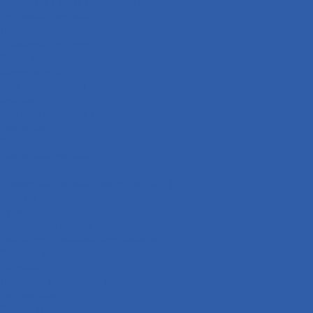
Багажники ( ручки пассажира )
Топливная система
Пружины
Траверсы ( оси руля )
Свечи зажигания
Аккумуляторы
Дуги безопасности
Крепеж
Кофры и багажные системы
Оси колёс
Электрооборудование
Выхлопная система
Колёса
Приводная система ( звёзды и цепи )
Коврики
Рули
Кронштейны прочие
Чехлы для хранения мототехники
Система охлаждения
Сиденья
Подножки ( подставки )
Подшипники
Сальники