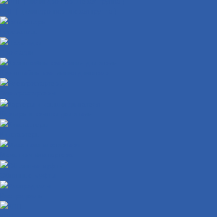
ЦПГ ( цилиндро-поршневая группа )
Генераторы
Прокладки
Кронштейны крепления двигателя
Электростартеры
Картеры и крышки двигателя
Кикстартеры
Механизм кикстартера
Обгонные муфты
Распредвалы
КПП