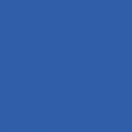
Маятники
Замки
Замки зажигания
Замки открытия багажника ( сиденья )
Экипировка
Очки для мотокросса
Мотошлема
Под заказ VMC
Мототехника
Мотосервис
Техническое обслуживание мототехники
Замена масла в ДВС и фильтров
Обслуживание и регулировка цепи
Смазка подшипников мототехники
Регулировка зазоров клапанов мотоциклов
Гарантийный ремонт мототехники
Гарантийный ремонт мотоциклов
Хранение мототехники
Сезонное хранение мототехники
Эвакуация мототехники
Эвакуация мототехники по городу
Эвакуация мототехники по Нижегородской области
Эвакуация мототехники межгород