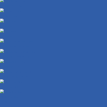
Карбюраторы
Инжекторы
Шланги
Датчики
Катушки зажигания
Сигналы ( клаксоны )
Коммутаторы
Проводка в сборе
ЭБУ ( мозги )
Освещение
Лампы
Стоп-сигналы ( фонари задние )