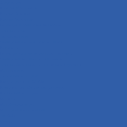
Защита рук
Крышки VIN номера
Крылья боковые
Крючки багажные
Накладки и облицовки бензобака
Пластик пола
Подстаканники
Облицовки фары и поворотников
Катафоты
Накладки крышки вариатора ( кожухи )
Облицовки задних стоп-сигналов
Пластик багажника под сиденьем ( туалет )
Мототехника
Дорожный мотоцикл
Квадроцикл с ПТС/ПСМ
Комплект для сборки квадроцикла
Кроссовый мотоцикл
Мопеды
Мотобуксировщик
Мотоцикл внедорожный
Питбайк
Скутер
Снегоход