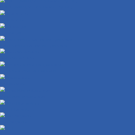
ЦПГ ( цилиндро-поршневая группа )
Генераторы
Прокладки
Кронштейны крепления двигателя
Электростартеры
Картеры и крышки двигателя
Кикстартеры
Механизм кикстартера
Обгонные муфты
Распредвалы
КПП