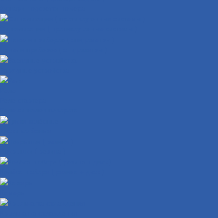
Фонари подсветки номера
Сигнализации ( противоугонные системы )
Панели приборов ( спидометры )
Зарядные устройства
Реле
Реле стартера
Реле сигналов поворота
Диски колёсные
Покрышки ( резина )
Колёса в сборе ( резина + диск )
Камеры
Крыльчатка охлаждения