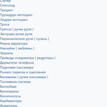
Скутер
Снегоход
Трицикл
Турэндуро мотоцикл
Эндуро мотоцикл
Троса
Грипсы ( ручки руля )
Заглушки ручек руля
Переключатели руля ( пульты )
Ремни вариатора
Наклейки ( эмблемы )
Зеркала
Приводы спидометра ( редукторы )
Держатели телефона
Подножки пассажира
Рычаги тормоза и сцепления
Багажники ( ручки пассажира )
Топливная система
Бензобаки
Бензокраны
Бензонасосы
Карбюраторы
Инжекторы