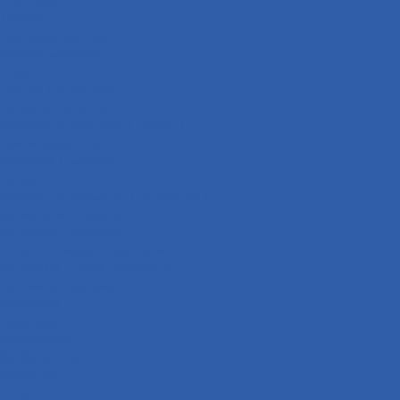
Трицикл
Турэндуро мотоцикл
Эндуро мотоцикл
Троса
Грипсы ( ручки руля )
Заглушки ручек руля
Переключатели руля ( пульты )
Ремни вариатора
Наклейки ( эмблемы )
Зеркала
Приводы спидометра ( редукторы )
Держатели телефона
Подножки пассажира
Рычаги тормоза и сцепления
Багажники ( ручки пассажира )
Топливная система
Бензобаки
Бензокраны
Бензонасосы
Карбюраторы
Инжекторы
Шланги