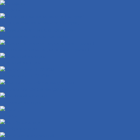
Катафоты
Накладки крышки вариатора ( кожухи )
Облицовки задних стоп-сигналов
Пластик багажника под сиденьем ( туалет )
Дорожный мотоцикл
Квадроцикл с ПТС/ПСМ
Комплект для сборки квадроцикла
Кроссовый мотоцикл
Мопеды
Мотобуксировщик