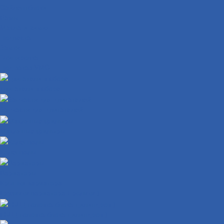
Сайлентблоки
Рамы
Масла и химия
Подвеска
Замки
Экипировка
Под заказ VMC
Двигатели в сборе
Запчасти для двигателей
Масляные фильтры
Коленвалы
Вариаторы
Крышки вариатора
Грузиики вариатора ( ролики )
ГБЦ ( головка блока цилиндров )