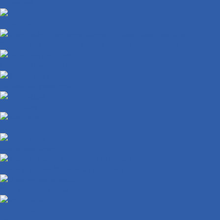
Промывки
Полироли
Кронштейны крепления заднего правого амортизатора
Передние амортизаторы
Задние амортизаторы
Прогрессии
Маятники
Замки зажигания
Замки открытия багажника ( сиденья )
Очки для мотокросса
Мотошлема
Мототехника