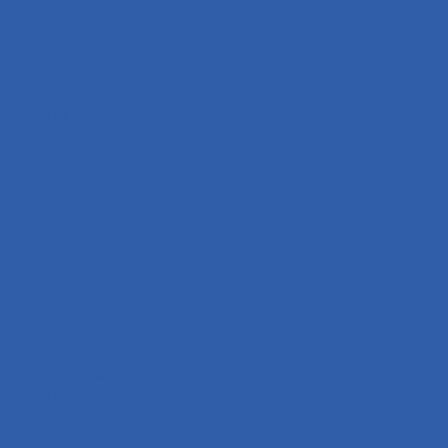
Кикстартеры
Механизм кикстартера
Обгонные муфты
Распредвалы
КПП
Валы КПП
Рычаги переключения КПП
Воздушные фильтры и элементы
Тормозная система
Колодки тормозные
Диски тормозные
Тормозная система в сборе
Пластик и облицовки
Крыло переднее
Облицовки руля и рулевой колонки
Крыло заднее
Заглушки крепления пола
Крышки доступа к регулировкам карбюратора
Накладки глушителя
Локеры ( подкрылки )
Аккумуляторные ниши и крышки
Ветровые стекла ( ветровики )