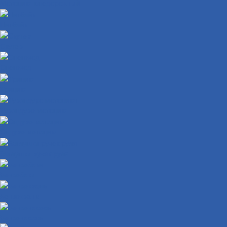
Мотоцикл внедорожный
Питбайк
Скутер
Снегоход
Трицикл
Турэндуро мотоцикл
Эндуро мотоцикл
Заглушки ручек руля
Бензобаки
Бензокраны
Бензонасосы