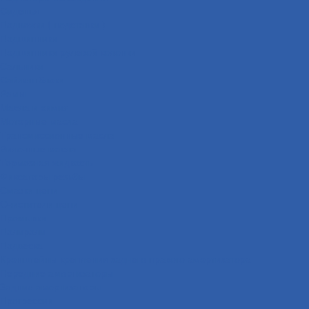
Сиденья
Подножки ( подставки )
Подшипники
Подшипники рулевой колонки
Сальники
Сайлентблоки
Рамы
Масла и химия
Моторные масла
Трансмиссионные масла
Вилочные масла
Тормозная жидкость
Фиксаторы резьбы
Смазки цепи
Очистители цепи
Промывки
Полироли
Подвеска
Кронштейны крепления заднего правого амортизатора
Передние амортизаторы
Задние амортизаторы
Прогрессии