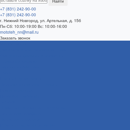
+7 (831) 242-90-00
+7 (831) 242-90-00
г. Нижний Новгород, ул. Артельная, д. 15б
Пн-Сб: 10:00-19:00 Вс: 10:00-16:00
mototeh_nn@mail.ru
Заказать звонок
Мотозапчасти
Двигатели и комплектующие к ним
Воздушные фильтры и элементы
Тормозная система
Пластик и облицовки
Троса
Грипсы ( ручки руля )
Переключатели руля ( пульты )
Ремни вариатора
Наклейки ( эмблемы )
Зеркала
Приводы спидометра ( редукторы )
Держатели телефона
Подножки пассажира
Рычаги тормоза и сцепления