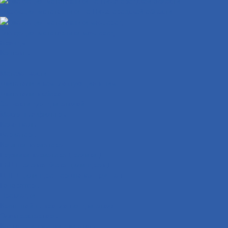
Эвакуация мототехники по Нижегородской области
Эвакуация мототехники межгород
Бренды
Контакты
...
Мотозапчасти
Двигатели и комплектующие к ним
Двигатели в сборе
Запчасти для двигателей
Масляные фильтры
Коленвалы
Вариаторы
Крышки вариатора
Грузиики вариатора ( ролики )
ГБЦ ( головка блока цилиндров )
ЦПГ ( цилиндро-поршневая группа )
Генераторы
Прокладки
Кронштейны крепления двигателя
Электростартеры
Картеры и крышки двигателя