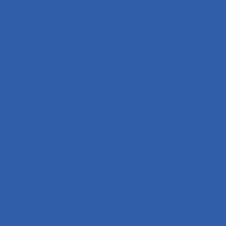
Пружины
Траверсы ( оси руля )
Свечи зажигания
Аккумуляторы
Дуги безопасности
Крепеж
Кофры и багажные системы
Оси колёс
Электрооборудование
Датчики
Катушки зажигания
Сигналы ( клаксоны )
Коммутаторы
Проводка в сборе
ЭБУ ( мозги )
Освещение
Лампы
Стоп-сигналы ( фонари задние )
Фонари подсветки номера
Сигналы поворота ( поворотники )
Передние сигналы поворота
Задние сигналы поворота