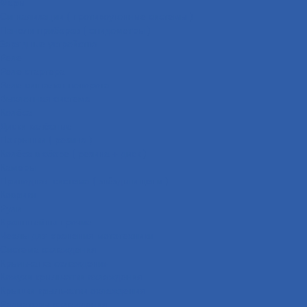
Фары
Сигнализации ( противоугонные системы )
Панели приборов ( спидометры )
Зарядные устройства
Реле
Реле стартера
Реле сигналов поворота
Выхлопная система
Колёса
Диски колёсные
Покрышки ( резина )
Колёса в сборе ( резина + диск )
Камеры
Приводная система ( звёзды и цепи )
Коврики
Рули
Кронштейны прочие
Чехлы для хранения мототехники
Система охлаждения
Крыльчатка охлаждения
Кожухи крыльчатки охлаждения
Крышки крыльчатки охлаждения
Радиаторы охлаждения