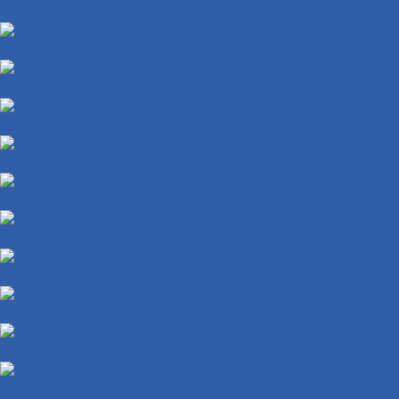
Локеры ( подкрылки )
Аккумуляторные ниши и крышки
Ветровые стекла ( ветровики )
Защита рук
Крышки VIN номера
Крылья боковые
Крючки багажные
Накладки и облицовки бензобака
Пластик пола
Подстаканники
Облицовки фары и поворотников