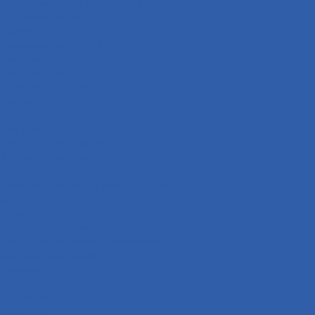
Багажники ( ручки пассажира )
Топливная система
Пружины
Траверсы ( оси руля )
Свечи зажигания
Аккумуляторы
Дуги безопасности
Крепеж
Кофры и багажные системы
Оси колёс
Электрооборудование
Выхлопная система
Колёса
Приводная система ( звёзды и цепи )
Коврики
Рули
Кронштейны прочие
Чехлы для хранения мототехники
Система охлаждения
Сиденья
Подножки ( подставки )
Подшипники
Сальники