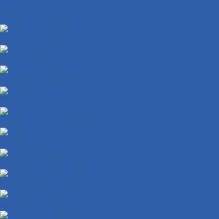
Валы КПП
Рычаги переключения КПП
Колодки тормозные
Диски тормозные
Тормозная система в сборе
Крыло переднее
Облицовки руля и рулевой колонки
Крыло заднее
Заглушки крепления пола
Крышки доступа к регулировкам карбюратора
Накладки глушителя